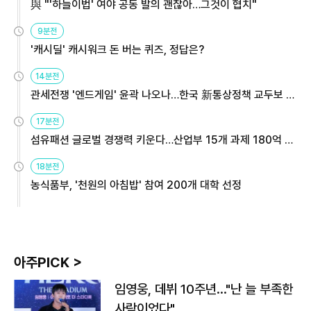
與 "'하늘이법' 여야 공동 발의 괜찮아…그것이 협치"
9분전
'캐시딜' 캐시워크 돈 버는 퀴즈, 정답은?
14분전
관세전쟁 '엔드게임' 윤곽 나오나…한국 新통상정책 교두보 활
용해야
17분전
섬유패션 글로벌 경쟁력 키운다…산업부 15개 과제 180억 지
원
18분전
농식품부, '천원의 아침밥' 참여 200개 대학 선정
아주PICK >
임영웅, 데뷔 10주년…"난 늘 부족한
사람이었다"