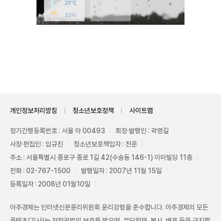
Unmute
개인정보처리방침
청소년보호정책
사이트맵
정기간행등록번호 : 서울 아 00493
회장·발행인 : 곽영길
사장·편집인 : 임규진
청소년보호책임자 : 전운
주소 : 서울특별시 종로구 종로 1길 42(수송동 146-1) 이마빌딩 11층
전화 : 02-767-1500
발행일자 : 2007년 11월 15일
등록일자 : 2008년 01월10일
아주경제는 인터넷신문윤리위원회 윤리강령을 준수합니다. 아주경제의 모든
콘텐츠(기사)는 저작권법의 보호를 받으며, 무단전재, 복사, 배포 등을 금지합