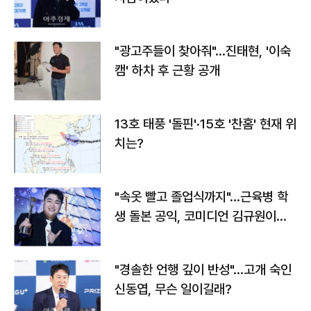
"광고주들이 찾아줘"…진태현, '이숙
캠' 하차 후 근황 공개
13호 태풍 '돌핀'·15호 '찬홈' 현재 위
치는?
"속옷 빨고 졸업식까지"…근육병 학
생 돌본 공익, 코미디언 김규원이었
다
"경솔한 언행 깊이 반성"…고개 숙인
신동엽, 무슨 일이길래?