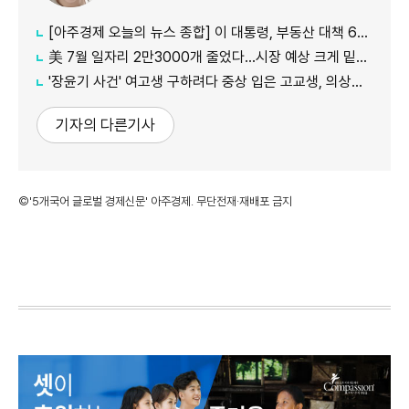
[아주경제 오늘의 뉴스 종합] 이 대통령, 부동산 대책 6시간 점검…"기존 방식 벗어나 과감히 실행" 外
美 7월 일자리 2만3000개 줄었다…시장 예상 크게 밑돈 '고용 쇼크'
'장윤기 사건' 여고생 구하려다 중상 입은 고교생, 의상자 인정
기자의 다른기사
©'5개국어 글로벌 경제신문' 아주경제. 무단전재·재배포 금지