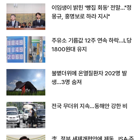
이임생이 밝힌 '빵집 회동' 전말…"정
몽규, 홍명보로 하라 지시"
주유소 기름값 12주 연속 하락…L당
1800원대 유지
불볕더위에 온열질환자 202명 발
생…3명 숨져
전국 무더위 지속…동해안 강한 비
李, 정부 세제개편안에 제동…ISA·주