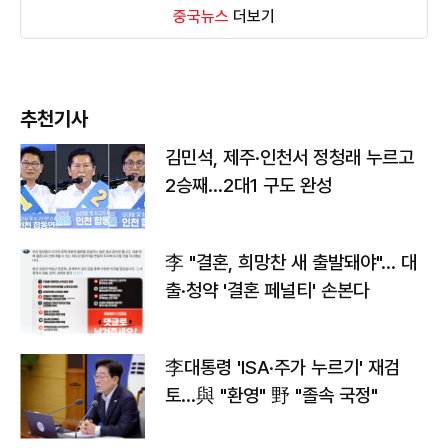
중국뉴스
더보기
추천기사
김민석, 제주·인천서 정청래 누르고
2승째…2대1 구도 완성
李 "결혼, 희망찬 새 출발돼야"… 대
출·청약 '결혼 페널티' 손본다
李대통령 'ISA·주가 누르기' 재검
토…與 "환영" 野 "졸속 국정"