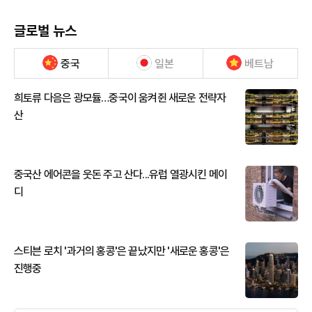
글로벌 뉴스
중국
일본
베트남
희토류 다음은 광모듈…중국이 움켜쥔 새로운 전략자
산
중국산 에어콘을 웃돈 주고 산다...유럽 열광시킨 메이
디
스티븐 로치 '과거의 홍콩'은 끝났지만 '새로운 홍콩'은
진행중