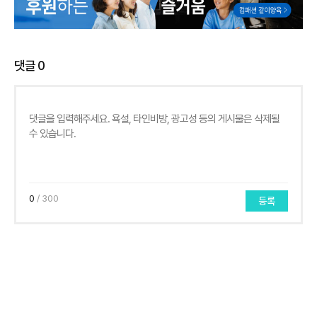
댓글
0
0
/ 300
등록