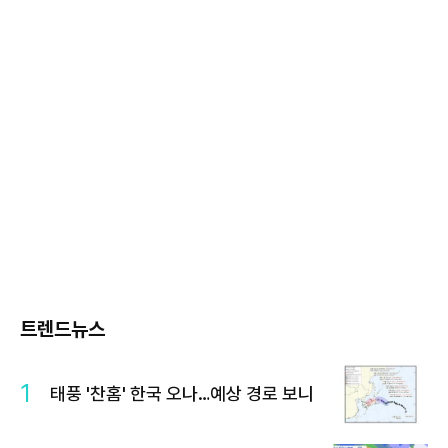
트렌드뉴스
1
태풍 '찬홈' 한국 오나…예상 경로 보니