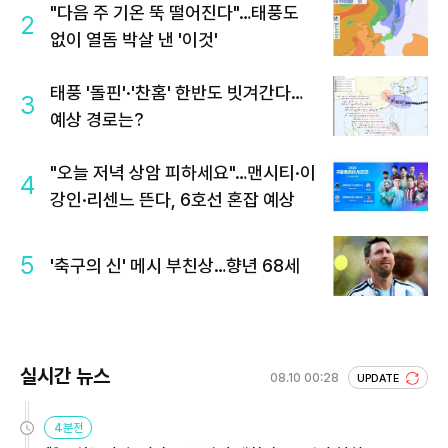
"다음 주 기온 뚝 떨어진다"…태풍도
2
없이 열돔 박살 낸 '이것'
태풍 '돌핀'·'찬홈' 한반도 빗겨간다…
3
예상 경로는?
"오늘 저녁 상암 피하세요"…맨시티·이
4
강인·리센느 뜬다, 6호선 혼잡 예상
5
'축구의 신' 메시 부친상…향년 68세
실시간 뉴스
08.10 00:28
UPDATE
4분전