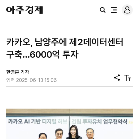
로
아
그
검
전
주
인
색
체
경
메
제
뉴
카카오, 남양주에 제2데이터센터
구축…6000억 투자
한영훈 기자
공
텍
입력 2025-06-13 15:06
유
스
트
크
기