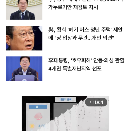
가누르기안 재검토 지시
與, 황희 '폐기 버스 청년 주택' 제안
에 "당 입장과 무관…개인 의견"
李대통령, '호우피해' 안동·의성 관할
4개면 특별재난지역 선포
더보기
arrow_forward_ios