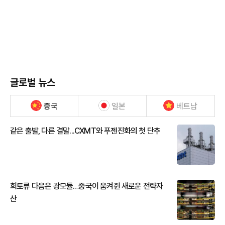
글로벌 뉴스
중국
일본
베트남
같은 출발, 다른 결말...CXMT와 푸젠진화의 첫 단추
희토류 다음은 광모듈…중국이 움켜쥔 새로운 전략자
산