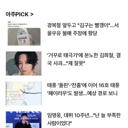
아주PICK >
광복절 앞두고 "김구는 빨갱이"…서
울우유 불매 주장에 황당
'거꾸로 태극기'에 분노한 김희철, 결
국 사과…"제 잘못"
태풍 '돌핀'·'찬홈'에 이어 16호 태풍
'페이러우'도 발생…예상 경로 보니
임영웅, 데뷔 10주년…"난 늘 부족한
사람이었다"