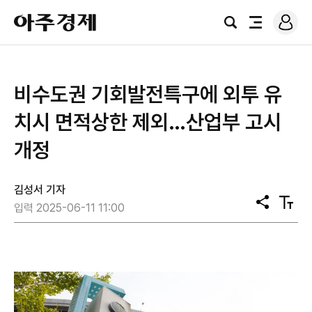
로
아
그
검
전
주
인
색
체
경
메
제
뉴
비수도권 기회발전특구에 외투 유
치시 면적상한 제외…산업부 고시
개정
김성서 기자
공
텍
입력 2025-06-11 11:00
유
스
트
크
기