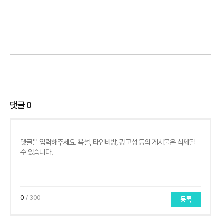
댓글
0
0
/ 300
등록