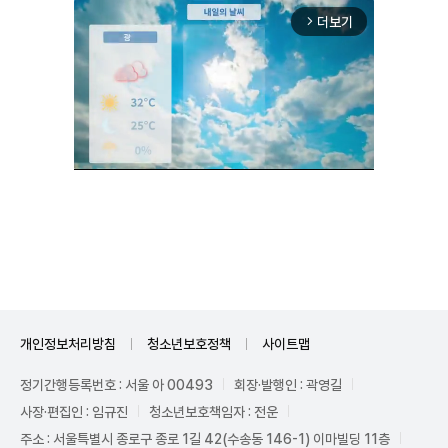
더보기
arrow_forward_ios
Unmute
개인정보처리방침
청소년보호정책
사이트맵
정기간행등록번호 : 서울 아 00493
회장·발행인 : 곽영길
사장·편집인 : 임규진
청소년보호책임자 : 전운
주소 : 서울특별시 종로구 종로 1길 42(수송동 146-1) 이마빌딩 11층