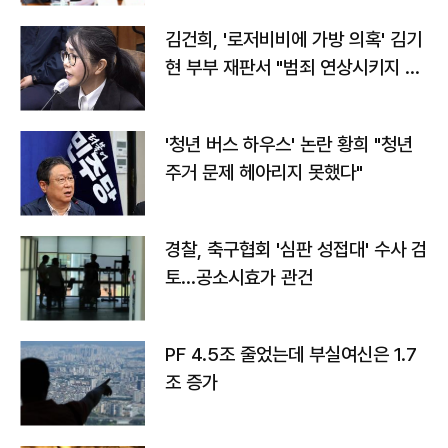
김건희, '로저비비에 가방 의혹' 김기
현 부부 재판서 "범죄 연상시키지 말
라"
'청년 버스 하우스' 논란 황희 "청년
주거 문제 헤아리지 못했다"
경찰, 축구협회 '심판 성접대' 수사 검
토…공소시효가 관건
PF 4.5조 줄었는데 부실여신은 1.7
조 증가