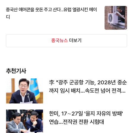
중국산 에어콘을 웃돈 주고 산다...유럽 열광시킨 메이
디
중국뉴스
더보기
추천기사
李 "광주 군공항 기능, 2028년 중순
까지 임시 배치…속도전 넘어 전격
전"
한미, 17∼27일 '을지 자유의 방패'
연습…전작권 전환 시험대