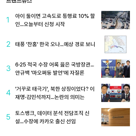
트렌드뉴스
아이 둘이면 고속도로 통행료 10% 할
1
인…오늘부터 신청 시작
2
태풍 '찬홈' 한국 오나…예상 경로 보니
6·25 적국 수장 어록 읊은 국방장관…
3
안규백 '마오쩌둥 발언'에 자질론
'거꾸로 태극기', 북한 상징이었다? 이
4
재명·김민석까지…논란의 의미는
토스뱅크, 데이터 분석 전담조직 신
5
설…수장에 카카오 출신 선임