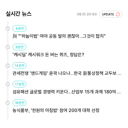
실시간 뉴스
08.10 20:40
UPDATE
4분전
與 "'하늘이법' 여야 공동 발의 괜찮아…그것이 협치"
9분전
'캐시딜' 캐시워크 돈 버는 퀴즈, 정답은?
14분전
관세전쟁 '엔드게임' 윤곽 나오나…한국 新통상정책 교두보 활
용해야
17분전
섬유패션 글로벌 경쟁력 키운다…산업부 15개 과제 180억 지
원
18분전
농식품부, '천원의 아침밥' 참여 200개 대학 선정