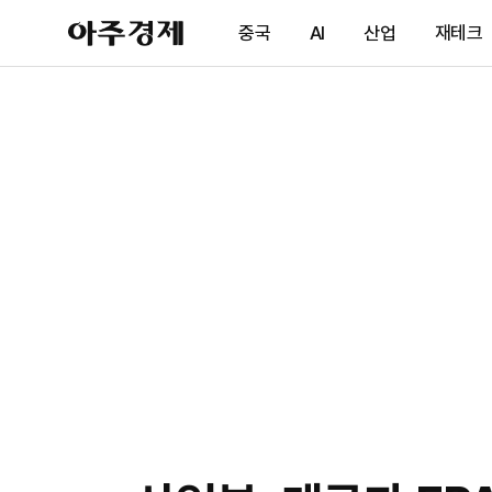
아
중국
AI
산업
재테크
주
경
제