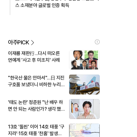
스 소재분야 글로벌 인증 획득
아주PICK
이재룡 재판行…다시 떠오른
연예계 '사고 후 미조치' 사례
"한국산 물은 안마셔"…日 지진
구호품 보냈더니 비하한 누리
꾼
'태도 논란' 정준원 "난 배우 하
면 안 되는 사람인가? 생각 했
다"
13호 '돌핀' 이어 14호 태풍 '구
지라'·15호 태풍 '찬홈' 발생…