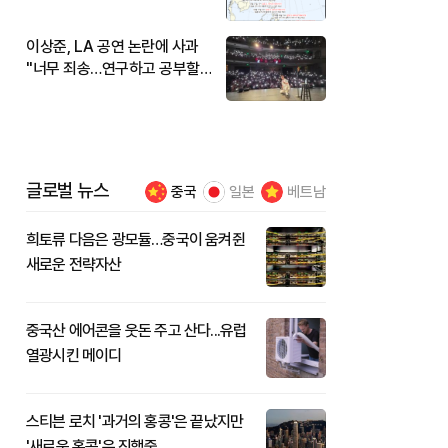
현재 위치와 이동경로는?
이상준, LA 공연 논란에 사과
"너무 죄송…연구하고 공부할
것"
글로벌 뉴스
중국
일본
베트남
희토류 다음은 광모듈…중국이 움켜쥔
새로운 전략자산
중국산 에어콘을 웃돈 주고 산다...유럽
열광시킨 메이디
스티븐 로치 '과거의 홍콩'은 끝났지만
'새로운 홍콩'은 진행중