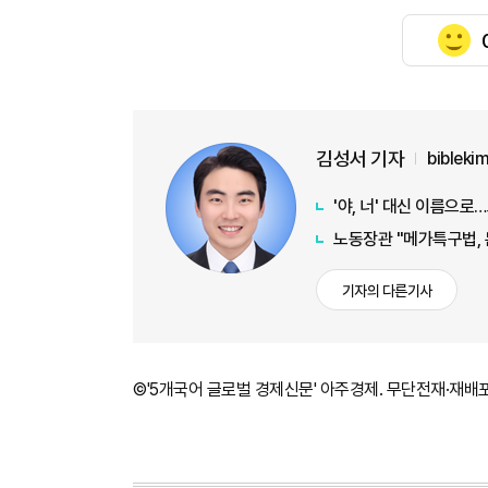
김성서 기자
biblek
'야, 너' 대신 이름으
노동장관 "메가특구법, 
기자의 다른기사
©'5개국어 글로벌 경제신문' 아주경제. 무단전재·재배