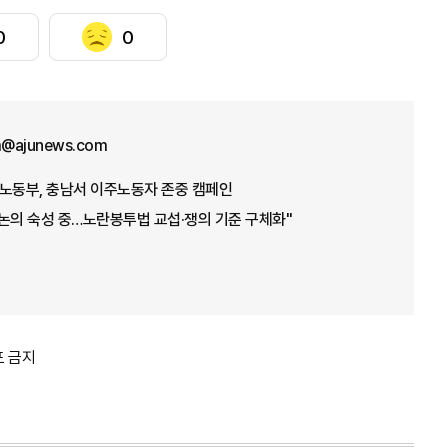
0
0
im@ajunews.com
로…노동부, 충남서 이주노동자 존중 캠페인
논의 숙성 중…노란봉투법 교섭·쟁의 기준 구체화"
포 금지