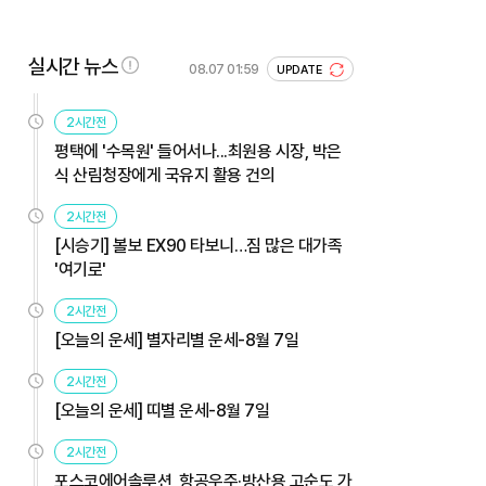
실시간 뉴스
08.07 01:59
UPDATE
2시간전
평택에 '수목원' 들어서나...최원용 시장, 박은
식 산림청장에게 국유지 활용 건의
2시간전
[시승기] 볼보 EX90 타보니…짐 많은 대가족
'여기로'
2시간전
[오늘의 운세] 별자리별 운세-8월 7일
2시간전
[오늘의 운세] 띠별 운세-8월 7일
2시간전
포스코에어솔루션, 항공우주·방산용 고순도 가