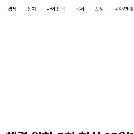
경제
정치
사회·전국
국제
포토
문화·연예