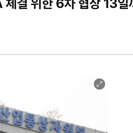
A 체결 위한 6차 협상 13
이
미
지
확
대