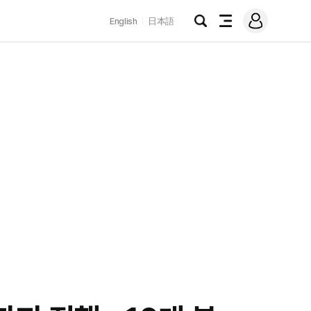
로
English
日本語
그
검
전
인
색
체
메
뉴