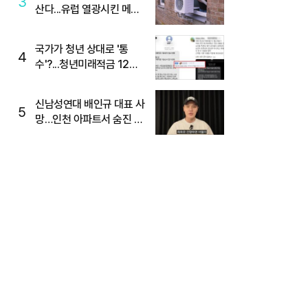
3
산다...유럽 열광시킨 메이
디
국가가 청년 상대로 '통
4
수'?...청년미래적금 12%
준다더니 "응, 오류야"
신남성연대 배인규 대표 사
5
망…인천 아파트서 숨진 채
발견