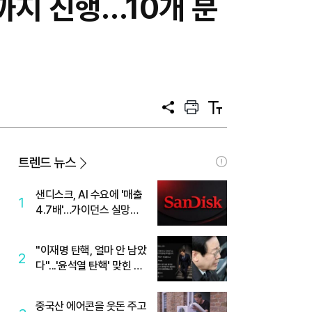
일까지 진행…10개 분
공
프
텍
유
린
스
트
트
크
기
트렌드 뉴스
샌디스크, AI 수요에 '매출
1
4.7배'…가이던스 실망에
'주가는 하락'
"이재명 탄핵, 얼마 안 남았
2
다"...'윤석열 탄핵' 맞힌 무
당, '성지글' 등장
중국산 에어콘을 웃돈 주고