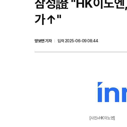
삼성證 "HK이노엔,
가↑"
양보연 기자
입력 2025-06-09 08:44
[사진=HK이노엔]