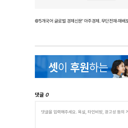
©'5개국어 글로벌 경제신문' 아주경제. 무단전재·재배
댓글
0