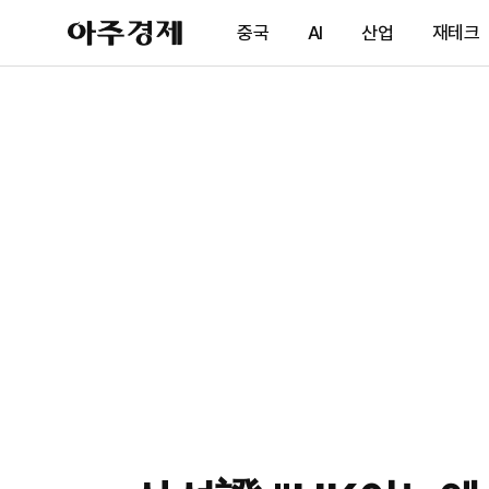
아
중국
AI
산업
재테크
주
경
제