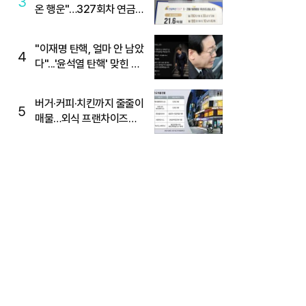
3
온 행운"…327회차 연금
복권720+ 당첨번호조회
주목
"이재명 탄핵, 얼마 안 남았
4
다"...'윤석열 탄핵' 맞힌 무
당, '성지글' 등장
버거·커피·치킨까지 줄줄이
5
매물…외식 프랜차이즈
M&A '활기'