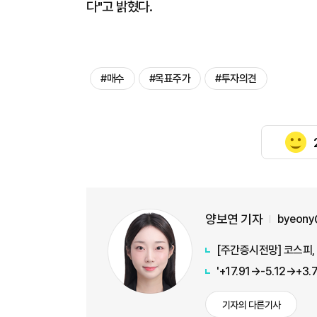
다"고 밝혔다.
#매수
#목표주가
#투자의견
양보연 기자
byeony
[주간증시전망] 코스피, 
기자의 다른기사