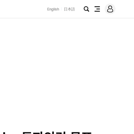
로
English
日本語
그
검
전
인
색
체
메
뉴