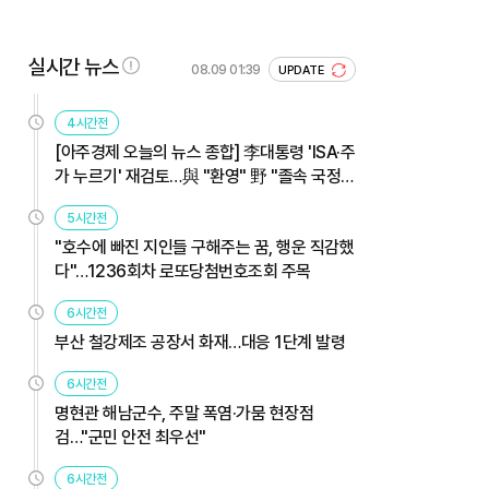
실시간 뉴스
08.09 01:39
UPDATE
4시간전
[아주경제 오늘의 뉴스 종합] 李대통령 'ISA·주
가 누르기' 재검토…與 "환영" 野 "졸속 국정"
外
5시간전
"호수에 빠진 지인들 구해주는 꿈, 행운 직감했
다"…1236회차 로또당첨번호조회 주목
6시간전
부산 철강제조 공장서 화재…대응 1단계 발령
6시간전
명현관 해남군수, 주말 폭염·가뭄 현장점
검…"군민 안전 최우선"
6시간전