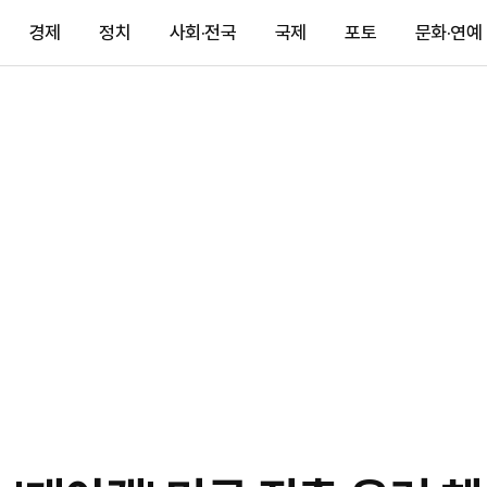
경제
정치
사회·전국
국제
포토
문화·연예