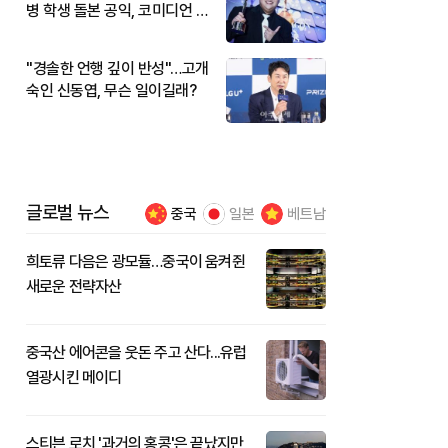
병 학생 돌본 공익, 코미디언 김
규원이었다
"경솔한 언행 깊이 반성"…고개
숙인 신동엽, 무슨 일이길래?
글로벌 뉴스
중국
일본
베트남
희토류 다음은 광모듈…중국이 움켜쥔
새로운 전략자산
중국산 에어콘을 웃돈 주고 산다...유럽
열광시킨 메이디
스티븐 로치 '과거의 홍콩'은 끝났지만