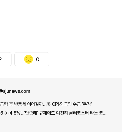
2
0
@ajunews.com
급락 후 반등세 이어갈까…美 CPI·외국인 수급 '촉각'
'+17.91→-5.12→+3.76→-4.8%'…'단종레' 규제에도 여전히 롤러코스터 타는 코스피