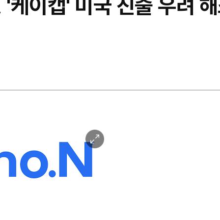
 '케이캡' 미국 진출 우려
이
미
지
확
대