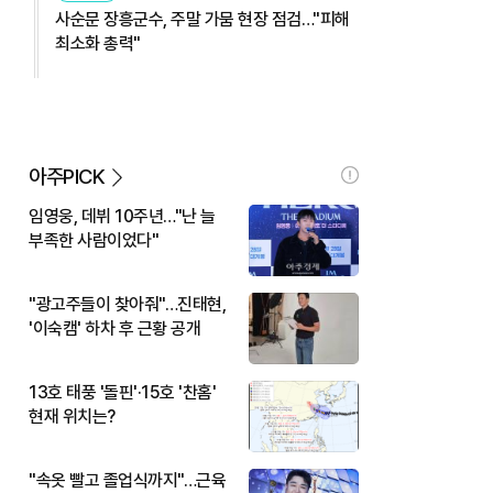
사순문 장흥군수, 주말 가뭄 현장 점검…"피해
최소화 총력"
아주PICK
임영웅, 데뷔 10주년…"난 늘
부족한 사람이었다"
"광고주들이 찾아줘"…진태현,
'이숙캠' 하차 후 근황 공개
13호 태풍 '돌핀'·15호 '찬홈'
현재 위치는?
"속옷 빨고 졸업식까지"…근육