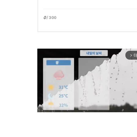
0
/ 300
더
arrow_forward_ios
Mut