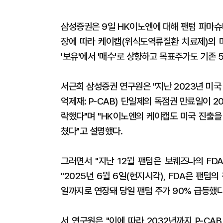
삼성증권은 9일 HK이노엔에 대해 팬텀 파마슈티컬
장에 따라 케이캡(위식도역류질환 치료제)의 
'보유'에서 '매수'로 상향하고 목표주가도 기존
서근희 삼성증권 연구원은 "지난 2023년 미
억제재: P-CAB) 단일제의 독점권 만료일이 
락했다"며 "HK이노엔의 케이캡도 미국 진출을
쳤다"고 설명했다.
그러면서 "지난 12월 팬텀은 보퀘즈나의 FD
"2025년 6월 6일(현지시각), FDA은 팬텀
일까지로 연장돼 당일 팬텀 주가 90% 급등했다
서 연구원은 "이에 따라 2032년까지 P-C