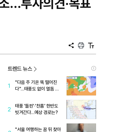
 해소…투자의견·목표
공
프
텍
유
린
스
트
트
크
기
트렌드 뉴스
"다음 주 기온 뚝 떨어진
1
다"…태풍도 없이 열돔 박
살 낸 '이것'
태풍 '돌핀'·'찬홈' 한반도
2
빗겨간다…예상 경로는?
"서울 여행하는 꿈 뒤 찾아