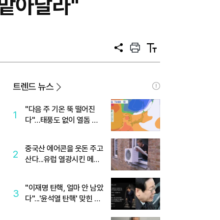
 맡아달라"
공
프
텍
유
린
스
트
트
크
기
트렌드 뉴스
"다음 주 기온 뚝 떨어진
1
다"…태풍도 없이 열돔 박
살 낸 '이것'
중국산 에어콘을 웃돈 주고
2
산다...유럽 열광시킨 메이
디
"이재명 탄핵, 얼마 안 남았
3
다"...'윤석열 탄핵' 맞힌 무
당, '성지글' 등장