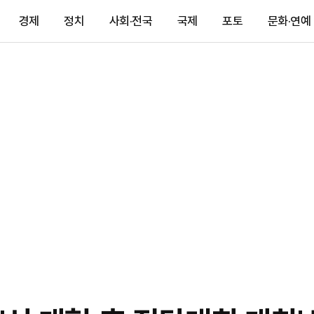
경제
정치
사회·전국
국제
포토
문화·연예