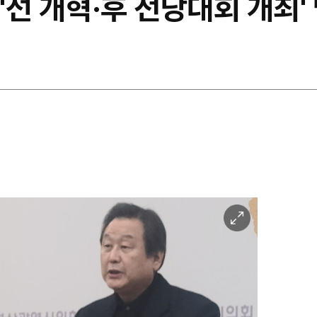
 '선 개혁·후 전당대회 개최'
이
미
지
확
대