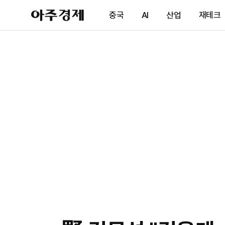
아
중국
AI
산업
재테크
주
경
제