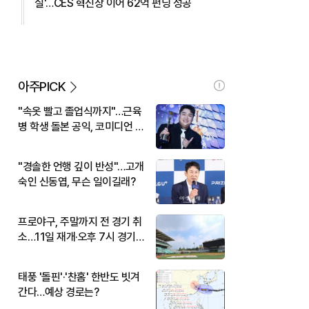
실'…CES 혁신상 이어 62억 펀딩 성공
아주PICK
"속옷 빨고 졸업식까지"…근육
병 학생 돌본 공익, 코미디언 김
규원이었다
"경솔한 언행 깊이 반성"…고개
숙인 신동엽, 무슨 일이길래?
프로야구, 주말까지 전 경기 취
소…11일 재개·오후 7시 경기
시작
태풍 '돌핀'·'찬홈' 한반도 빗겨
간다…예상 경로는?