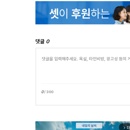
댓글
0
0
/ 300
더
arrow_forward_ios