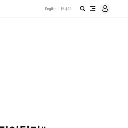
로
English
日本語
그
검
전
인
색
체
메
뉴