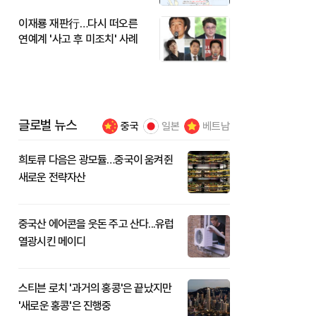
이재룡 재판行…다시 떠오른
연예계 '사고 후 미조치' 사례
글로벌 뉴스
중국
일본
베트남
희토류 다음은 광모듈…중국이 움켜쥔
새로운 전략자산
중국산 에어콘을 웃돈 주고 산다...유럽
열광시킨 메이디
스티븐 로치 '과거의 홍콩'은 끝났지만
'새로운 홍콩'은 진행중