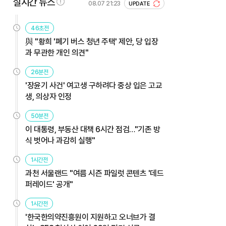
실시간 뉴스
08.07 21:23
UPDATE
46초전
與 "황희 '폐기 버스 청년 주택' 제안, 당 입장
과 무관한 개인 의견"
26분전
'장윤기 사건' 여고생 구하려다 중상 입은 고교
생, 의상자 인정
50분전
이 대통령, 부동산 대책 6시간 점검…"기존 방
식 벗어나 과감히 실행"
1시간전
과천 서울랜드 "여름 시즌 파일럿 콘텐츠 '데드
퍼레이드' 공개"
1시간전
'한국한의약진흥원이 지원하고 오너브가 결