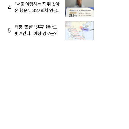
"서울 여행하는 꿈 뒤 찾아
4
온 행운"…327회차 연금
복권720+ 당첨번호조회
주목
태풍 '돌핀'·'찬홈' 한반도
5
빗겨간다…예상 경로는?