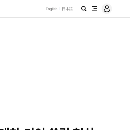
로
English
日本語
그
검
전
인
색
체
메
뉴