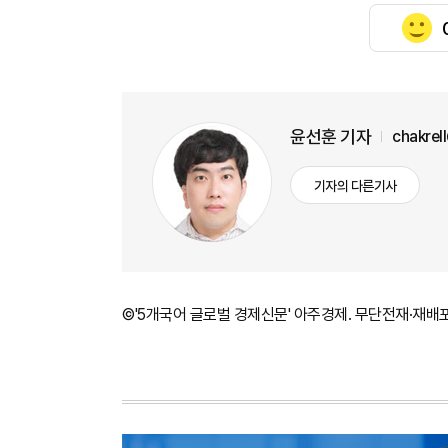
윤선훈 기자
chakrel
기자의 다른기사
©'5개국어 글로벌 경제신문' 아주경제. 무단전재·재배