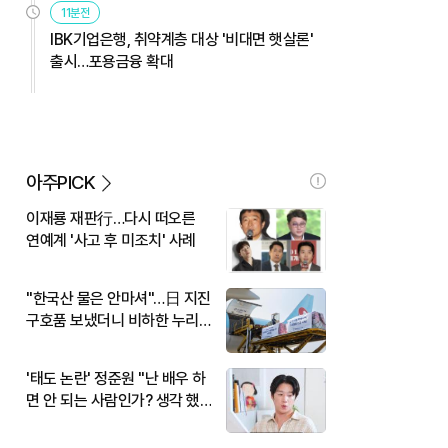
11분전
IBK기업은행, 취약계층 대상 '비대면 햇살론'
출시…포용금융 확대
아주PICK
이재룡 재판行…다시 떠오른
연예계 '사고 후 미조치' 사례
"한국산 물은 안마셔"…日 지진
구호품 보냈더니 비하한 누리
꾼
'태도 논란' 정준원 "난 배우 하
면 안 되는 사람인가? 생각 했
다"