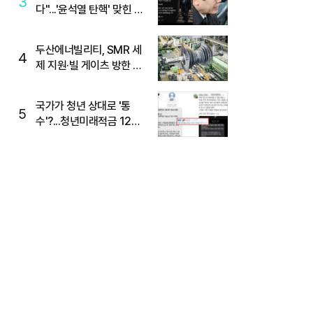
3
다"...'윤석열 탄핵' 맞힌 무
당, '성지글' 등장
두산에너빌리티, SMR 세
4
제 지원·빌 게이츠 방한 기
대에 5%대 강세
국가가 청년 상대로 '통
5
수'?...청년미래적금 12%
준다더니 "응, 오류야"