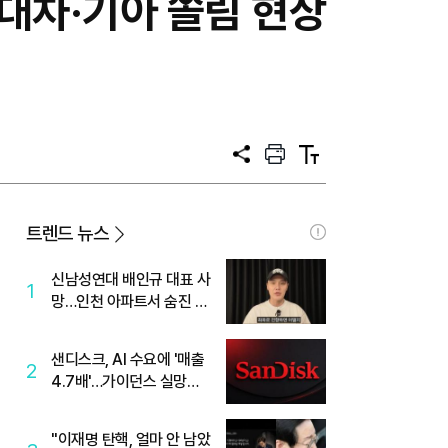
대차·기아 쏠림 현상
공
프
텍
유
린
스
트
트
크
기
트렌드 뉴스
신남성연대 배인규 대표 사
1
망…인천 아파트서 숨진 채
발견
샌디스크, AI 수요에 '매출
2
4.7배'…가이던스 실망에
'주가는 하락'
"이재명 탄핵, 얼마 안 남았