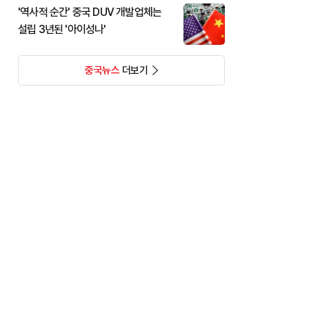
'역사적 순간' 중국 DUV 개발업체는
설립 3년된 '아이성나'
중국뉴스
더보기