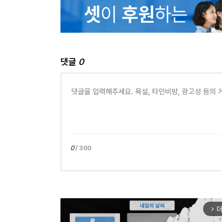
댓글
0
0
/ 300
더
arrow_forward_ios