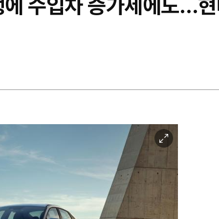
흥행에 수입차 증가세에도…현
이
미
지
확
대