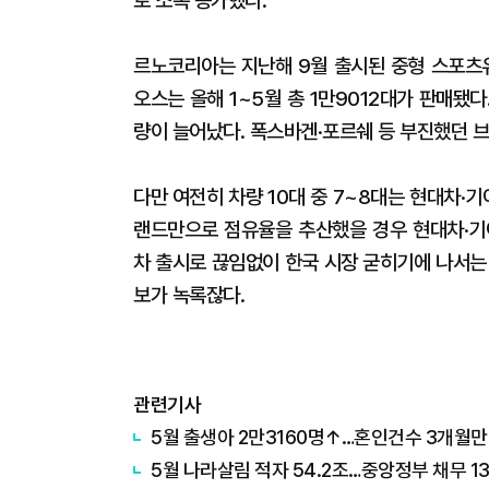
로 소폭 증가했다.
르노코리아는 지난해 9월 출시된 중형 스포츠유
오스는 올해 1~5월 총 1만9012대가 판매됐
량이 늘어났다. 폭스바겐·포르쉐 등 부진했던 
다만 여전히 차량 10대 중 7~8대는 현대차·
랜드만으로 점유율을 추산했을 경우 현대차·기아
차 출시로 끊임없이 한국 시장 굳히기에 나서는
보가 녹록잖다.
관련기사
5월 출생아 2만3160명↑…혼인건수 3개월만
5월 나라살림 적자 54.2조…중앙정부 채무 1