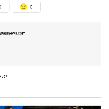
0
0
l@ajunews.com
포 금지