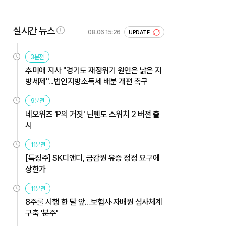
실시간 뉴스
08.06 15:26
UPDATE
3분전
추미애 지사 "경기도 재정위기 원인은 낡은 지
방세제"...법인지방소득세 배분 개편 촉구
9분전
네오위즈 'P의 거짓' 닌텐도 스위치 2 버전 출
시
11분전
[특징주] SK디앤디, 금감원 유증 정정 요구에
상한가
11분전
8주룰 시행 한 달 앞…보험사·자배원 심사체계
구축 '분주'