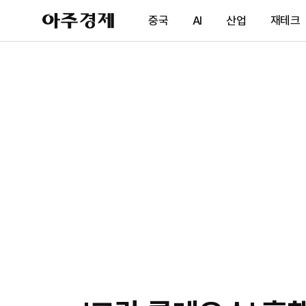
아
중국
AI
산업
재테크
주
경
제