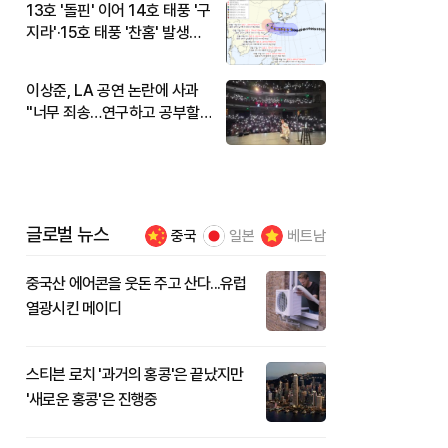
13호 '돌핀' 이어 14호 태풍 '구
지라'·15호 태풍 '찬홈' 발생…
현재 위치와 이동경로는?
이상준, LA 공연 논란에 사과
"너무 죄송…연구하고 공부할
것"
글로벌 뉴스
중국
일본
베트남
중국산 에어콘을 웃돈 주고 산다...유럽
열광시킨 메이디
스티븐 로치 '과거의 홍콩'은 끝났지만
'새로운 홍콩'은 진행중