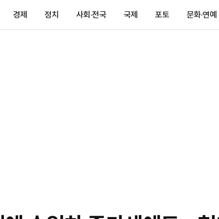
경제
정치
사회·전국
국제
포토
문화·연예