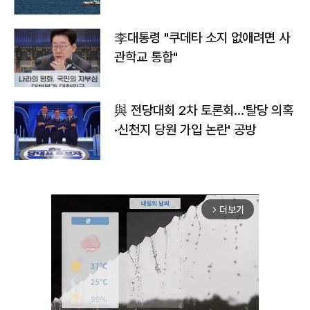
李대통령 "쿠데타 소지 없애려면 사
관학교 통합"
與 전당대회 2차 토론회…'탈당 의혹
·신천지 당원 가입 논란' 공방
더보기
arrow_forward_ios