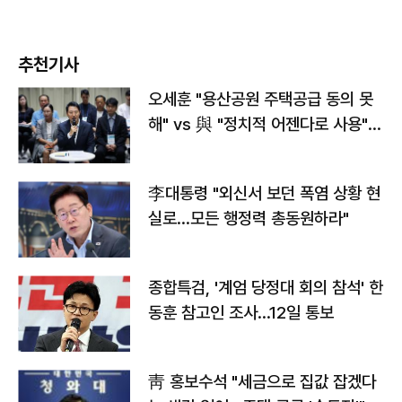
추천기사
오세훈 "용산공원 주택공급 동의 못
해" vs 與 "정치적 어젠다로 사용"
맞불
李대통령 "외신서 보던 폭염 상황 현
실로…모든 행정력 총동원하라"
종합특검, '계엄 당정대 회의 참석' 한
동훈 참고인 조사...12일 통보
靑 홍보수석 "세금으로 집값 잡겠다