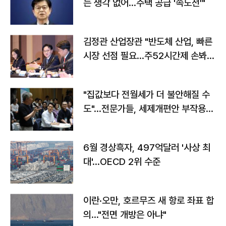
는 생각 없어…주택 공급 '속도전'"
김정관 산업장관 "반도체 산업, 빠른
시장 선점 필요…주52시간제 손봐
야"
"집값보다 전월세가 더 불안해질 수
도"…전문가들, 세제개편안 부작용
우려
6월 경상흑자, 497억달러 '사상 최
대'…OECD 2위 수준
이란·오만, 호르무즈 새 항로 좌표 합
의…"전면 개방은 아냐"