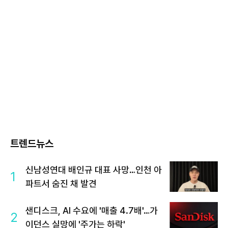
트렌드뉴스
신남성연대 배인규 대표 사망…인천 아
1
파트서 숨진 채 발견
샌디스크, AI 수요에 '매출 4.7배'…가
2
이던스 실망에 '주가는 하락'