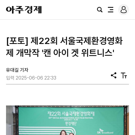
로
아
그
검
전
주
인
색
체
경
메
제
뉴
[포토] 제22회 서울국제환경영화
제 개막작 '캔 아이 겟 위트니스'
유대길 기자
공
텍
입력 2025-06-06 22:33
유
스
트
크
기