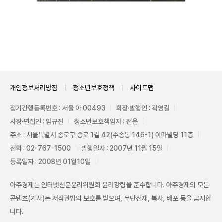
Unmute
개인정보처리방침
청소년보호정책
사이트맵
정기간행등록번호 : 서울 아 00493
회장·발행인 : 곽영길
사장·편집인 : 임규진
청소년보호책임자 : 전운
주소 : 서울특별시 종로구 종로 1길 42(수송동 146-1) 이마빌딩 11층
전화 : 02-767-1500
발행일자 : 2007년 11월 15일
등록일자 : 2008년 01월10일
아주경제는 인터넷신문윤리위원회 윤리강령을 준수합니다. 아주경제의 모든
콘텐츠(기사)는 저작권법의 보호를 받으며, 무단전재, 복사, 배포 등을 금지합
니다.