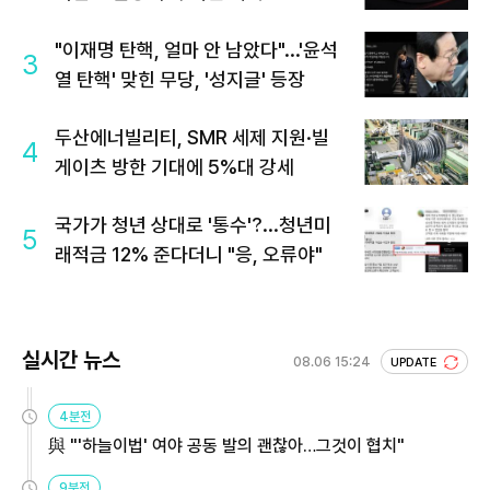
"이재명 탄핵, 얼마 안 남았다"...'윤석
3
열 탄핵' 맞힌 무당, '성지글' 등장
두산에너빌리티, SMR 세제 지원·빌
4
게이츠 방한 기대에 5%대 강세
국가가 청년 상대로 '통수'?...청년미
5
래적금 12% 준다더니 "응, 오류야"
실시간 뉴스
08.06 15:24
UPDATE
4분전
與 "'하늘이법' 여야 공동 발의 괜찮아…그것이 협치"
9분전