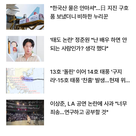
"한국산 물은 안마셔"…日 지진 구호
품 보냈더니 비하한 누리꾼
'태도 논란' 정준원 "난 배우 하면 안
되는 사람인가? 생각 했다"
13호 '돌핀' 이어 14호 태풍 '구지
라'·15호 태풍 '찬홈' 발생…현재 위
치와 이동경로는?
이상준, LA 공연 논란에 사과 "너무
죄송…연구하고 공부할 것"