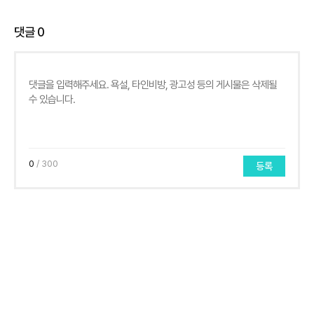
댓글
0
0
/ 300
등록