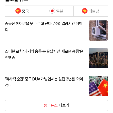
중국
일본
베트남
중국산 에어콘을 웃돈 주고 산다...유럽 열광시킨 메이
디
스티븐 로치 '과거의 홍콩'은 끝났지만 '새로운 홍콩'은
진행중
'역사적 순간' 중국 DUV 개발업체는 설립 3년된 '아이
성나'
중국뉴스
더보기