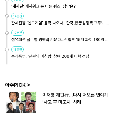
'캐시딜' 캐시워크 돈 버는 퀴즈, 정답은?
14분전
관세전쟁 '엔드게임' 윤곽 나오나…한국 新통상정책 교두보 활
용해야
17분전
섬유패션 글로벌 경쟁력 키운다…산업부 15개 과제 180억 지
원
18분전
농식품부, '천원의 아침밥' 참여 200개 대학 선정
아주PICK >
이재룡 재판行…다시 떠오른 연예계
'사고 후 미조치' 사례