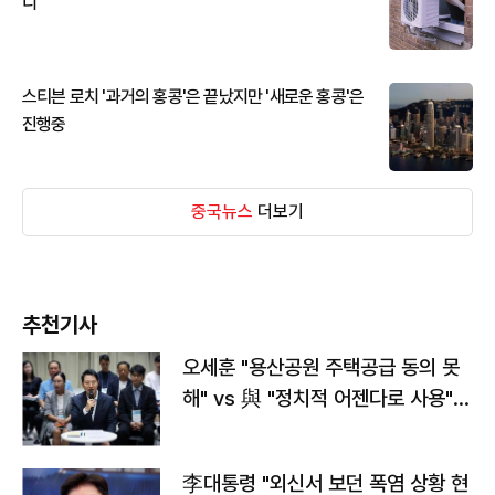
디
스티븐 로치 '과거의 홍콩'은 끝났지만 '새로운 홍콩'은
진행중
중국뉴스
더보기
추천기사
오세훈 "용산공원 주택공급 동의 못
해" vs 與 "정치적 어젠다로 사용"
맞불
李대통령 "외신서 보던 폭염 상황 현