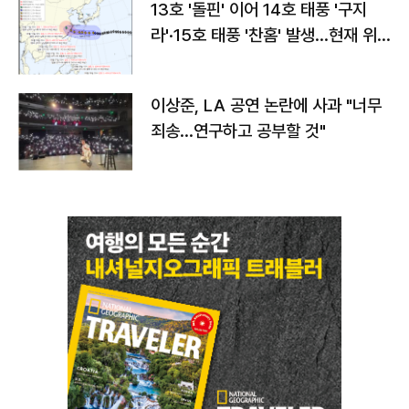
13호 '돌핀' 이어 14호 태풍 '구지
라'·15호 태풍 '찬홈' 발생…현재 위
치와 이동경로는?
이상준, LA 공연 논란에 사과 "너무
죄송…연구하고 공부할 것"