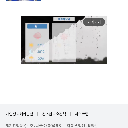
더보기
arrow_forward_ios
Unmute
개인정보처리방침
청소년보호정책
사이트맵
정기간행등록번호 : 서울 아 00493
회장·발행인 : 곽영길