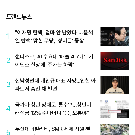
트렌드뉴스
"이재명 탄핵, 얼마 안 남았다"...'윤석
1
열 탄핵' 맞힌 무당, '성지글' 등장
샌디스크, AI 수요에 '매출 4.7배'…가
2
이던스 실망에 '주가는 하락'
신남성연대 배인규 대표 사망…인천 아
3
파트서 숨진 채 발견
국가가 청년 상대로 '통수'?...청년미
4
래적금 12% 준다더니 "응, 오류야"
두산에너빌리티, SMR 세제 지원·빌
5