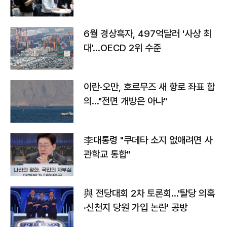
우려
6월 경상흑자, 497억달러 '사상 최
대'…OECD 2위 수준
이란·오만, 호르무즈 새 항로 좌표 합
의…"전면 개방은 아냐"
李대통령 "쿠데타 소지 없애려면 사
관학교 통합"
與 전당대회 2차 토론회…'탈당 의혹
·신천지 당원 가입 논란' 공방