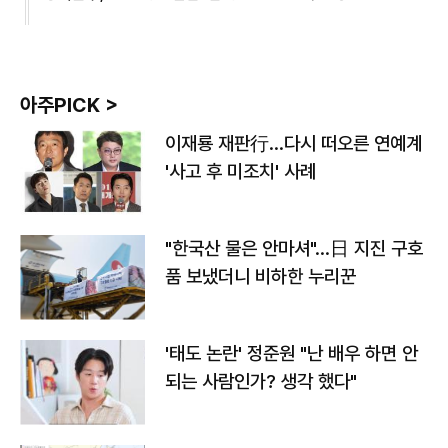
아주PICK >
이재룡 재판行…다시 떠오른 연예계
'사고 후 미조치' 사례
"한국산 물은 안마셔"…日 지진 구호
품 보냈더니 비하한 누리꾼
'태도 논란' 정준원 "난 배우 하면 안
되는 사람인가? 생각 했다"