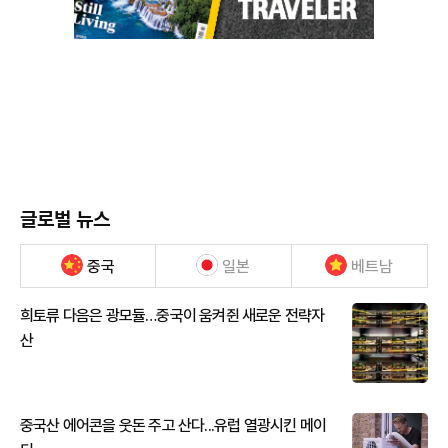
글로벌 뉴스
중국
일본
베트남
희토류 다음은 광모듈…중국이 움켜쥔 새로운 전략자
산
중국산 에어콘을 웃돈 주고 산다...유럽 열광시킨 메이