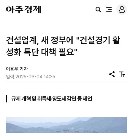
로
아
그
검
전
주
인
색
체
경
메
제
뉴
건설업계, 새 정부에 "건설경기 활
성화 특단 대책 필요"
이용우 기자
공
텍
입력 2025-06-04 14:35
유
스
트
크
기
규제 개혁 및 취득세·양도세 감면 등 제언