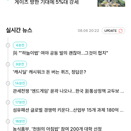
게이츠 방한 기대에 5%대 강세
실시간 뉴스
08.06 20:22
UPDATE
4분전
與 "'하늘이법' 여야 공동 발의 괜찮아…그것이 협치"
9분전
'캐시딜' 캐시워크 돈 버는 퀴즈, 정답은?
14분전
관세전쟁 '엔드게임' 윤곽 나오나…한국 新통상정책 교두보 활
용해야
17분전
섬유패션 글로벌 경쟁력 키운다…산업부 15개 과제 180억 지
원
18분전
농식품부, '천원의 아침밥' 참여 200개 대학 선정