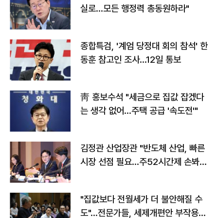
실로…모든 행정력 총동원하라"
종합특검, '계엄 당정대 회의 참석' 한
동훈 참고인 조사...12일 통보
靑 홍보수석 "세금으로 집값 잡겠다
는 생각 없어…주택 공급 '속도전'"
김정관 산업장관 "반도체 산업, 빠른
시장 선점 필요…주52시간제 손봐
야"
"집값보다 전월세가 더 불안해질 수
도"…전문가들, 세제개편안 부작용