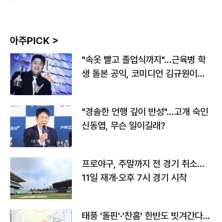
아주PICK >
"속옷 빨고 졸업식까지"…근육병 학
생 돌본 공익, 코미디언 김규원이었
다
"경솔한 언행 깊이 반성"…고개 숙인
신동엽, 무슨 일이길래?
프로야구, 주말까지 전 경기 취소…
11일 재개·오후 7시 경기 시작
태풍 '돌핀'·'찬홈' 한반도 빗겨간다…