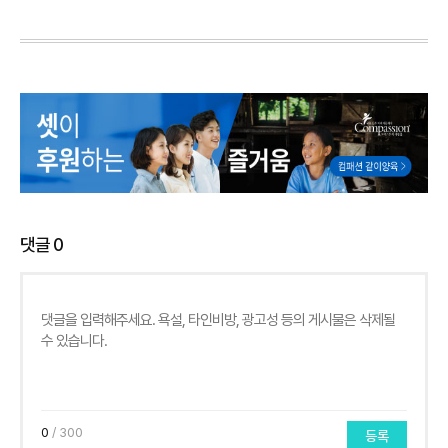
댓글
0
0
/ 300
등록