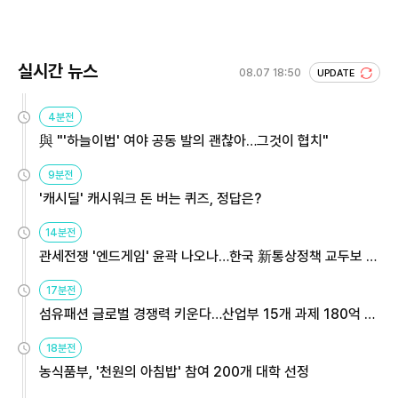
실시간 뉴스
08.07 18:50
UPDATE
4분전
與 "'하늘이법' 여야 공동 발의 괜찮아…그것이 협치"
9분전
'캐시딜' 캐시워크 돈 버는 퀴즈, 정답은?
14분전
관세전쟁 '엔드게임' 윤곽 나오나…한국 新통상정책 교두보 활
용해야
17분전
섬유패션 글로벌 경쟁력 키운다…산업부 15개 과제 180억 지
원
18분전
농식품부, '천원의 아침밥' 참여 200개 대학 선정