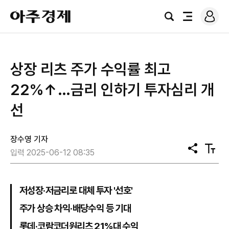
로
아
그
검
전
주
인
색
체
경
메
제
뉴
상장 리츠 주가 수익률 최고
22%↑…금리 인하기 투자심리 개
선
장수영 기자
공
텍
입력 2025-06-12 08:35
유
스
트
크
기
저성장·저금리로 대체 투자 '선호'
주가 상승 차익·배당수익 등 기대
롯데·코람코더원리츠 21%대 수익