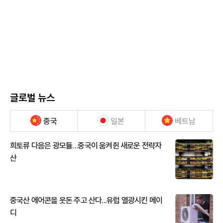
글로벌 뉴스
중국
일본
베트남
희토류 다음은 광모듈…중국이 움켜쥔 새로운 전략자
산
중국산 에어콘을 웃돈 주고 산다...유럽 열광시킨 메이
디