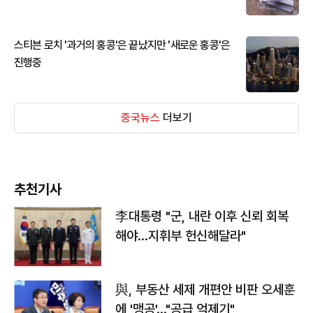
스티븐 로치 '과거의 홍콩'은 끝났지만 '새로운 홍콩'은
진행중
중국뉴스
더보기
추천기사
李대통령 "군, 내란 이후 신뢰 회복
해야…지휘부 헌신해달라"
與, 부동산 세제 개편안 비판 오세훈
에 '맹공'…"공급 억제기"