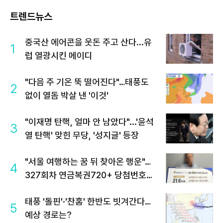
트렌드뉴스
중국산 에어콘을 웃돈 주고 산다...유
1
럽 열광시킨 메이디
"다음 주 기온 뚝 떨어진다"…태풍도
2
없이 열돔 박살 낸 '이것'
"이재명 탄핵, 얼마 안 남았다"...'윤석
3
열 탄핵' 맞힌 무당, '성지글' 등장
"서울 여행하는 꿈 뒤 찾아온 행운"…
4
327회차 연금복권720+ 당첨번호조
회 주목
태풍 '돌핀'·'찬홈' 한반도 빗겨간다…
5
예상 경로는?