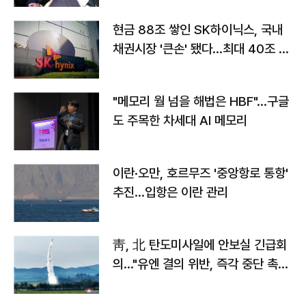
현금 88조 쌓인 SK하이닉스, 국내
채권시장 '큰손' 됐다…최대 40조 투
자
"메모리 월 넘을 해법은 HBF"…구글
도 주목한 차세대 AI 메모리
이란·오만, 호르무즈 '중앙항로 통항'
추진…입항은 이란 관리
靑, 北 탄도미사일에 안보실 긴급회
의…"유엔 결의 위반, 즉각 중단 촉
구"