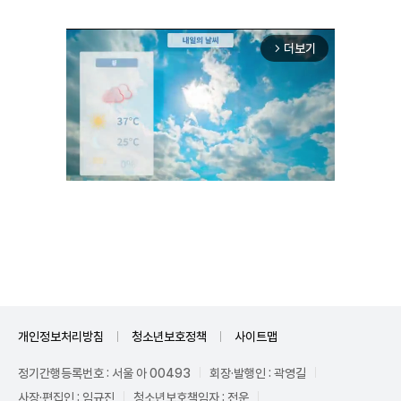
더보기
arrow_forward_ios
Unmute
개인정보처리방침
청소년보호정책
사이트맵
정기간행등록번호 : 서울 아 00493
회장·발행인 : 곽영길
사장·편집인 : 임규진
청소년보호책임자 : 전운