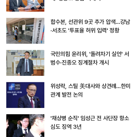
합수본, 선관위 9곳 추가 압색…강남
·서초도 '투표율 허위 입력' 정황
국민의힘 윤리위, '돌려차기 실언' 서
범수·진종오 징계절차 개시
위성락, 스틸 美대사와 상견례…한미
관계 발전 논의
'채상병 순직' 임성근 전 사단장 항소
심도 징역 3년