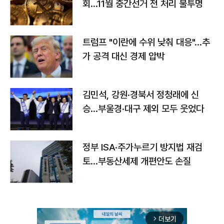
회…11월 중간선거 전 처리 불투명
트럼프 "이란에 수위 낮춰 대응"…추
가 공격 대신 경제 압박
김민석, 강원·경북서 정청래에 신
승…부울경·대구 제외 모두 웃었다
정부 ISA·주가누르기 방지법 재검
토…부동산세제 개편안도 손질
더보기
arrow_forward_ios