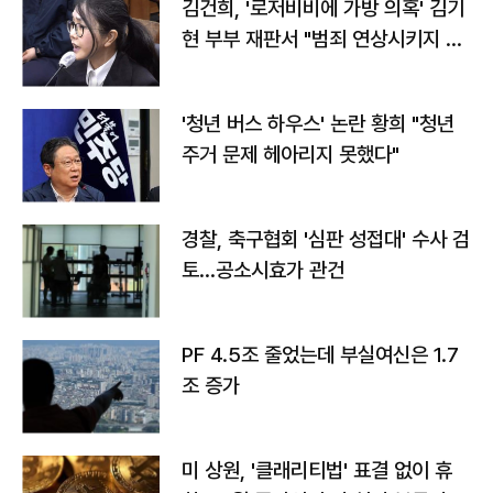
김건희, '로저비비에 가방 의혹' 김기
현 부부 재판서 "범죄 연상시키지 말
라"
'청년 버스 하우스' 논란 황희 "청년
주거 문제 헤아리지 못했다"
경찰, 축구협회 '심판 성접대' 수사 검
토…공소시효가 관건
PF 4.5조 줄었는데 부실여신은 1.7
조 증가
미 상원, '클래리티법' 표결 없이 휴