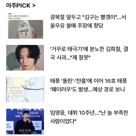
아주PICK >
광복절 앞두고 "김구는 빨갱이"…서
울우유 불매 주장에 황당
'거꾸로 태극기'에 분노한 김희철, 결
국 사과…"제 잘못"
태풍 '돌핀'·'찬홈'에 이어 16호 태풍
'페이러우'도 발생…예상 경로 보니
임영웅, 데뷔 10주년…"난 늘 부족한
사람이었다"