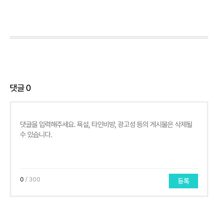
댓글
0
0
/ 300
등록