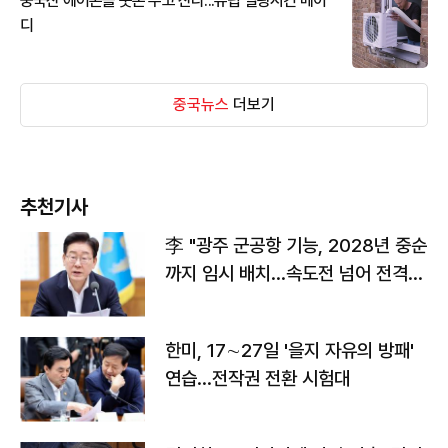
중국산 에어콘을 웃돈 주고 산다...유럽 열광시킨 메이
디
중국뉴스
더보기
추천기사
李 "광주 군공항 기능, 2028년 중순
까지 임시 배치…속도전 넘어 전격
전"
한미, 17∼27일 '을지 자유의 방패'
연습…전작권 전환 시험대