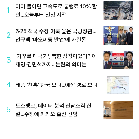
아이 둘이면 고속도로 통행료 10% 할
1
인…오늘부터 신청 시작
6·25 적국 수장 어록 읊은 국방장관…
2
안규백 '마오쩌둥 발언'에 자질론
'거꾸로 태극기', 북한 상징이었다? 이
3
재명·김민석까지…논란의 의미는
4
태풍 '찬홈' 한국 오나…예상 경로 보니
토스뱅크, 데이터 분석 전담조직 신
5
설…수장에 카카오 출신 선임