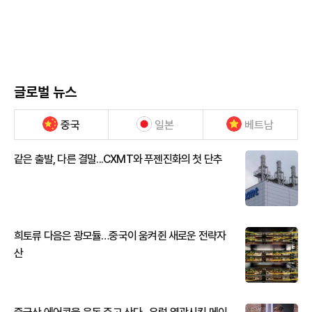
글로벌 뉴스
중국
일본
베트남
같은 출발, 다른 결말...CXMT와 푸젠진화의 첫 단추
희토류 다음은 광모듈…중국이 움켜쥔 새로운 전략자
산