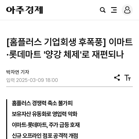
로
아
그
검
전
주
인
색
체
경
메
제
뉴
[홈플러스 기업회생 후폭풍] 이마트
·롯데마트 '양강 체제'로 재편되나
박자연 기자
공
텍
입력 2025-03-09 18:00
유
스
트
크
기
홈플러스 경쟁력 축소 불가피
보유자산 유동화로 영업력 악화
이마트·롯데마트, 주가 급등 호재
신규 오프라인 점포 공격적 개점