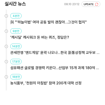
실시간 뉴스
08.10 23:12
UPDATE
4분전
與 "'하늘이법' 여야 공동 발의 괜찮아…그것이 협치"
9분전
'캐시딜' 캐시워크 돈 버는 퀴즈, 정답은?
14분전
관세전쟁 '엔드게임' 윤곽 나오나…한국 新통상정책 교두보 활
용해야
17분전
섬유패션 글로벌 경쟁력 키운다…산업부 15개 과제 180억 지
원
18분전
농식품부, '천원의 아침밥' 참여 200개 대학 선정