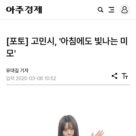
로
아
그
검
전
주
인
색
체
경
메
제
뉴
[포토] 고민시, '아침에도 빛나는 미
모'
유대길 기자
공
텍
입력 2025-03-08 10:52
유
스
트
크
기