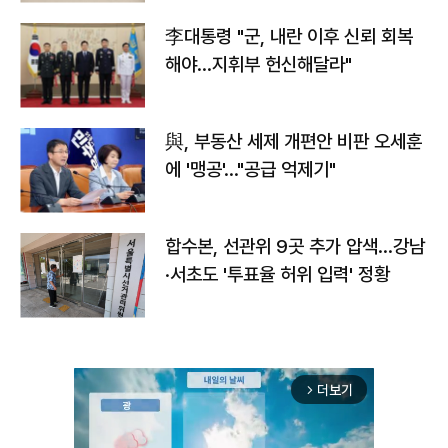
李대통령 "군, 내란 이후 신뢰 회복
해야…지휘부 헌신해달라"
與, 부동산 세제 개편안 비판 오세훈
에 '맹공'…"공급 억제기"
합수본, 선관위 9곳 추가 압색…강남
·서초도 '투표율 허위 입력' 정황
더보기
arrow_forward_ios