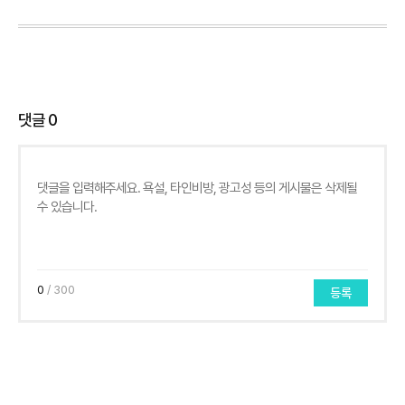
댓글
0
0
/ 300
등록