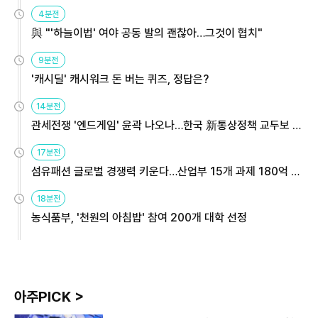
4분전
與 "'하늘이법' 여야 공동 발의 괜찮아…그것이 협치"
9분전
'캐시딜' 캐시워크 돈 버는 퀴즈, 정답은?
14분전
관세전쟁 '엔드게임' 윤곽 나오나…한국 新통상정책 교두보 활
용해야
17분전
섬유패션 글로벌 경쟁력 키운다…산업부 15개 과제 180억 지
원
18분전
농식품부, '천원의 아침밥' 참여 200개 대학 선정
아주PICK >