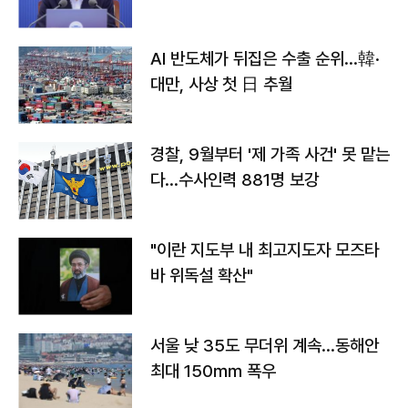
AI 반도체가 뒤집은 수출 순위…韓·
대만, 사상 첫 日 추월
경찰, 9월부터 '제 가족 사건' 못 맡는
다…수사인력 881명 보강
"이란 지도부 내 최고지도자 모즈타
바 위독설 확산"
서울 낮 35도 무더위 계속…동해안
최대 150㎜ 폭우