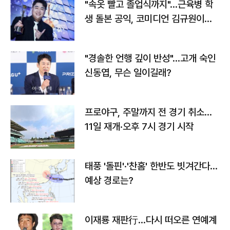
"속옷 빨고 졸업식까지"…근육병 학
생 돌본 공익, 코미디언 김규원이었
다
"경솔한 언행 깊이 반성"…고개 숙인
신동엽, 무슨 일이길래?
프로야구, 주말까지 전 경기 취소…
11일 재개·오후 7시 경기 시작
태풍 '돌핀'·'찬홈' 한반도 빗겨간다…
예상 경로는?
이재룡 재판行…다시 떠오른 연예계