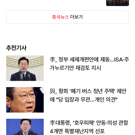
중국뉴스
더보기
추천기사
李, 정부 세제개편안에 제동…ISA·주
가누르기안 재검토 지시
與, 황희 '폐기 버스 청년 주택' 제안
에 "당 입장과 무관…개인 의견"
李대통령, '호우피해' 안동·의성 관할
4개면 특별재난지역 선포