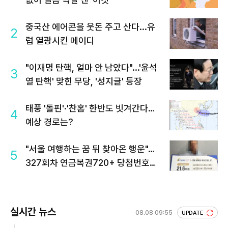
중국산 에어콘을 웃돈 주고 산다...유
2
럽 열광시킨 메이디
"이재명 탄핵, 얼마 안 남았다"...'윤석
3
열 탄핵' 맞힌 무당, '성지글' 등장
태풍 '돌핀'·'찬홈' 한반도 빗겨간다…
4
예상 경로는?
"서울 여행하는 꿈 뒤 찾아온 행운"…
5
327회차 연금복권720+ 당첨번호조
회 주목
실시간 뉴스
08.08 09:55
UPDATE