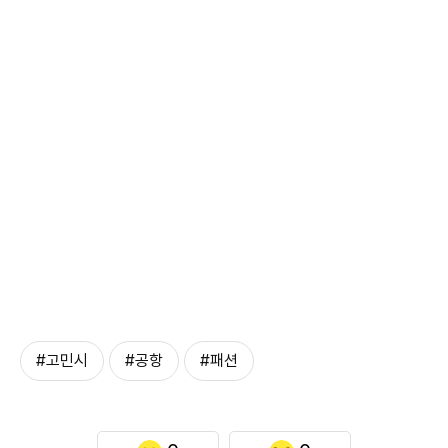
#고민시
#공항
#패션