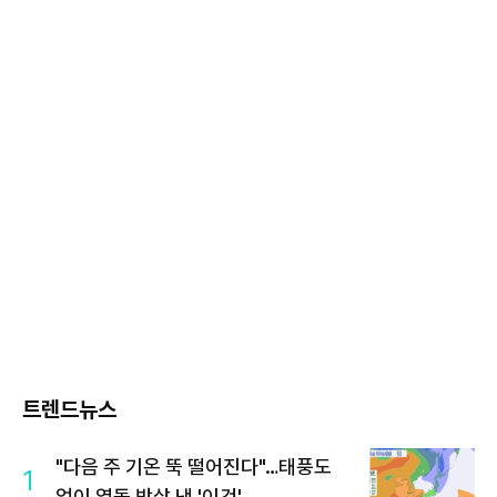
트렌드뉴스
"다음 주 기온 뚝 떨어진다"…태풍도
1
없이 열돔 박살 낸 '이것'