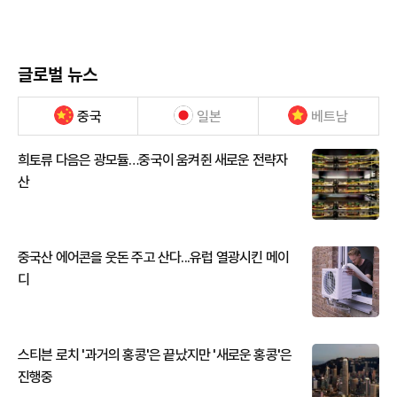
글로벌 뉴스
중국
일본
베트남
희토류 다음은 광모듈…중국이 움켜쥔 새로운 전략자
산
중국산 에어콘을 웃돈 주고 산다...유럽 열광시킨 메이
디
스티븐 로치 '과거의 홍콩'은 끝났지만 '새로운 홍콩'은
진행중