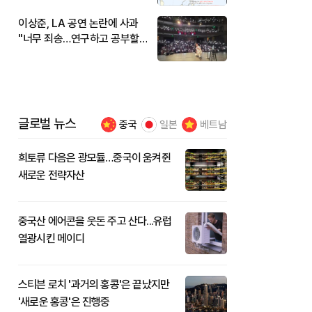
이상준, LA 공연 논란에 사과
"너무 죄송…연구하고 공부할
것"
글로벌 뉴스
중국
일본
베트남
희토류 다음은 광모듈…중국이 움켜쥔
새로운 전략자산
중국산 에어콘을 웃돈 주고 산다...유럽
열광시킨 메이디
스티븐 로치 '과거의 홍콩'은 끝났지만
'새로운 홍콩'은 진행중