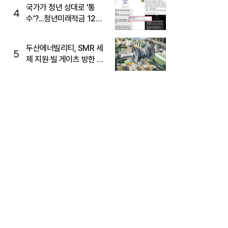
국가가 청년 상대로 '통
4
수'?...청년미래적금 12%
준다더니 "응, 오류야"
두산에너빌리티, SMR 세
5
제 지원·빌 게이츠 방한 기
대에 5%대 강세