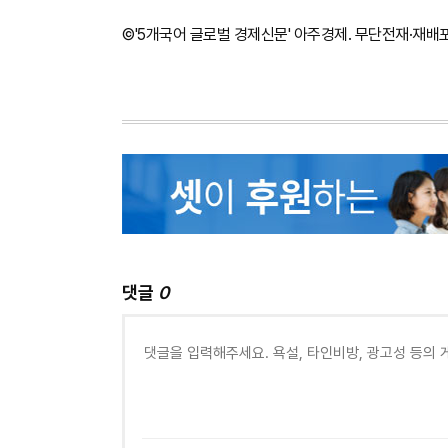
©'5개국어 글로벌 경제신문' 아주경제. 무단전재·재배
댓글
0