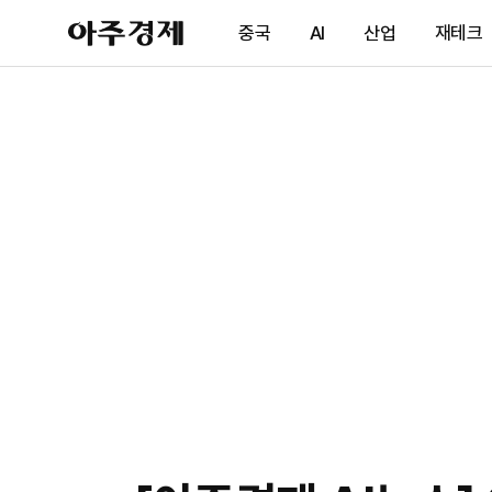
아
중국
AI
산업
재테크
주
경
제