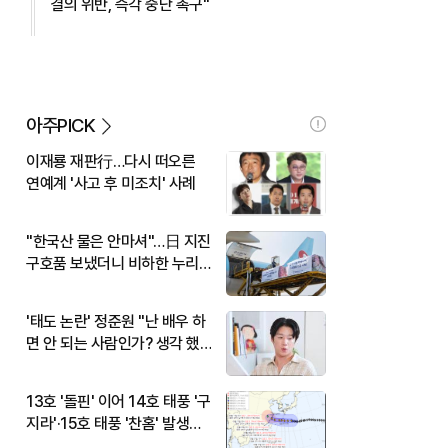
결의 위반, 즉각 중단 촉구"
아주PICK
이재룡 재판行…다시 떠오른
연예계 '사고 후 미조치' 사례
"한국산 물은 안마셔"…日 지진
구호품 보냈더니 비하한 누리
꾼
'태도 논란' 정준원 "난 배우 하
면 안 되는 사람인가? 생각 했
다"
13호 '돌핀' 이어 14호 태풍 '구
지라'·15호 태풍 '찬홈' 발생…
현재 위치와 이동경로는?