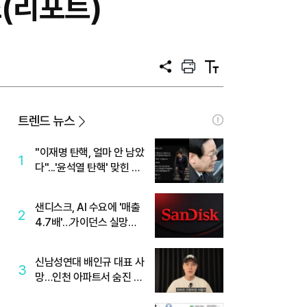
스(리포트)
공
프
텍
유
린
스
트
트
크
기
트렌드 뉴스
"이재명 탄핵, 얼마 안 남았
1
다"...'윤석열 탄핵' 맞힌 무
당, '성지글' 등장
샌디스크, AI 수요에 '매출
2
4.7배'…가이던스 실망에
'주가는 하락'
신남성연대 배인규 대표 사
3
망…인천 아파트서 숨진 채
발견