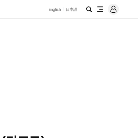
로
English
日本語
그
검
전
인
색
체
메
뉴