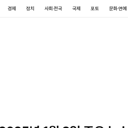
경제
정치
사회·전국
국제
포토
문화·연예