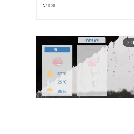
0
/ 300
더
arrow_forward_ios
Mut