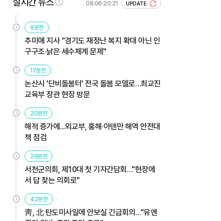
실시간 뉴스
08.06 20:21
UPDATE
9분전
추미애 지사 "경기도 재정난 복지 확대 아닌 인
구구조·낡은 세수체계 문제"
17분전
논산시 '단비돌봄터' 전국 돌봄 모델로…최교진
교육부 장관 현장 방문
20분전
해적 증가에...외교부, 홍해·아덴만 해역 안전대
책 점검
29분전
서천군의회, 제10대 첫 기자간담회…"현장에
서 답 찾는 의회로"
42분전
靑, 北 탄도미사일에 안보실 긴급회의…"유엔