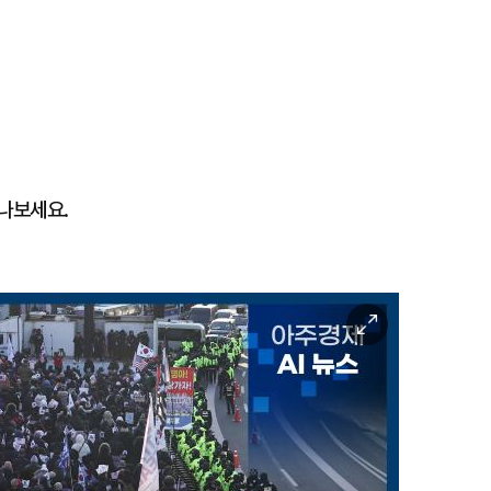
나보세요.
이
미
지
확
대