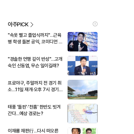
아주PICK
"속옷 빨고 졸업식까지"…근육
병 학생 돌본 공익, 코미디언 김
규원이었다
"경솔한 언행 깊이 반성"…고개
숙인 신동엽, 무슨 일이길래?
프로야구, 주말까지 전 경기 취
소…11일 재개·오후 7시 경기
시작
태풍 '돌핀'·'찬홈' 한반도 빗겨
간다…예상 경로는?
이재룡 재판行…다시 떠오른