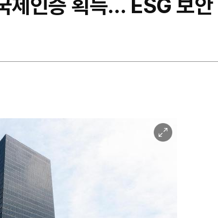
국제인증 획득… ESG 보안
이
미
지
확
대