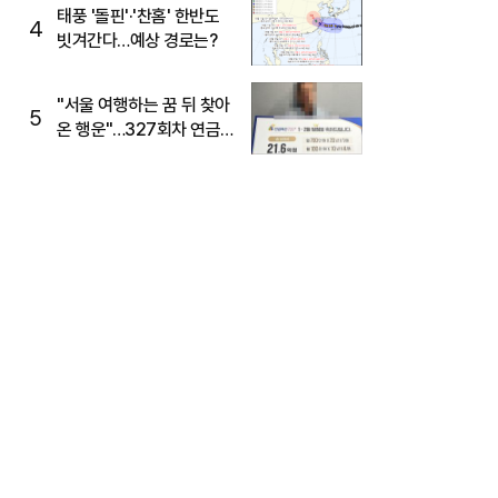
태풍 '돌핀'·'찬홈' 한반도
4
빗겨간다…예상 경로는?
"서울 여행하는 꿈 뒤 찾아
5
온 행운"…327회차 연금
복권720+ 당첨번호조회
주목