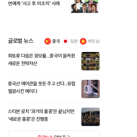
연예계 '사고 후 미조치' 사례
글로벌 뉴스
중국
일본
베트남
희토류 다음은 광모듈…중국이 움켜쥔
새로운 전략자산
중국산 에어콘을 웃돈 주고 산다...유럽
열광시킨 메이디
스티븐 로치 '과거의 홍콩'은 끝났지만
'새로운 홍콩'은 진행중