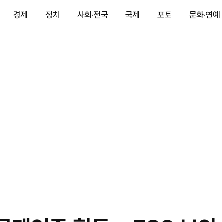
경제
정치
사회·전국
국제
포토
문화·연예