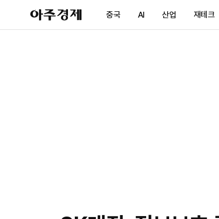
아
중국
AI
산업
재테크
주
경
제