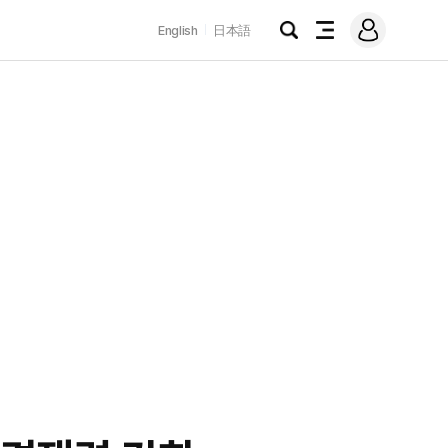
로
English
日本語
그
검
전
인
색
체
메
뉴