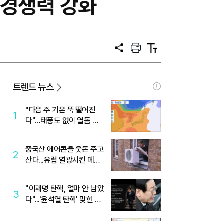
 경쟁력 강화
공
프
텍
유
린
스
트
트
크
기
트렌드 뉴스
"다음 주 기온 뚝 떨어진
1
다"…태풍도 없이 열돔 박
살 낸 '이것'
중국산 에어콘을 웃돈 주고
2
산다...유럽 열광시킨 메이
디
"이재명 탄핵, 얼마 안 남았
3
다"...'윤석열 탄핵' 맞힌 무
당, '성지글' 등장