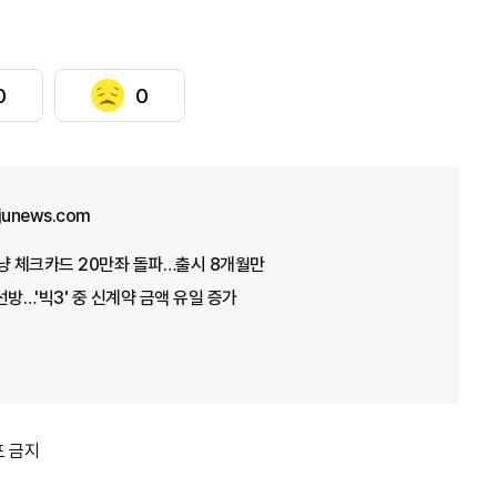
0
0
ajunews.com
냥 체크카드 20만좌 돌파…출시 8개월만
선방…'빅3' 중 신계약 금액 유일 증가
포 금지