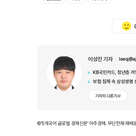
이성진 기자
leesj@
KB국민카드, 청년층 겨
보험 침체 속 삼성생명 
기자의 다른기사
©'5개국어 글로벌 경제신문' 아주경제. 무단전재·재배