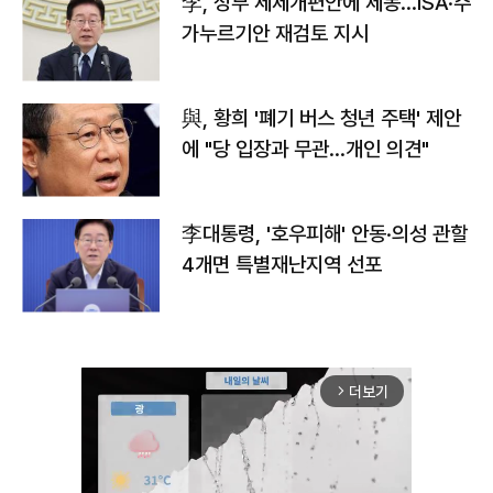
李, 정부 세제개편안에 제동…ISA·주
가누르기안 재검토 지시
與, 황희 '폐기 버스 청년 주택' 제안
에 "당 입장과 무관…개인 의견"
李대통령, '호우피해' 안동·의성 관할
4개면 특별재난지역 선포
더보기
arrow_forward_ios