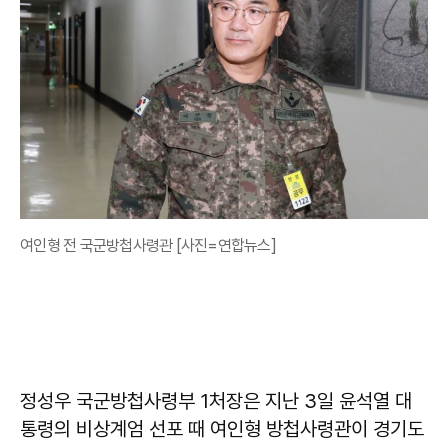
여인형 전 국군방첩사령관 [사진=연합뉴스]
정성우 국군방첩사령부 1처장은 지난 3일 윤석열 대
통령의 비상계엄 선포 때 여인형 방첩사령관이 경기도