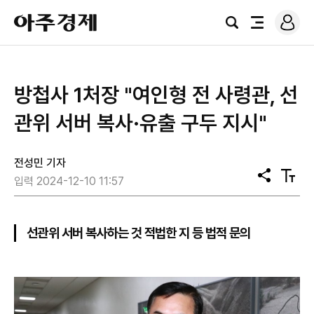
로
아
그
검
전
주
인
색
체
경
메
제
뉴
방첩사 1처장 "여인형 전 사령관, 선
관위 서버 복사·유출 구두 지시"
전성민 기자
공
텍
입력 2024-12-10 11:57
유
스
트
크
기
선관위 서버 복사하는 것 적법한 지 등 법적 문의