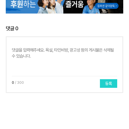
댓글
0
0
/ 300
등록