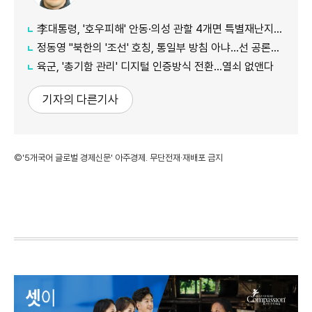
李대통령, '호우피해' 안동·의성 관할 4개면 특별재난지역 선포
정동영 "북한의 '조선' 호칭, 통일부 방침 아냐...선 공론화 먼저"
육군, '총기함 관리' 디지털 인증방식 전환…열쇠 없앤다
기자의 다른기사
©'5개국어 글로벌 경제신문' 아주경제. 무단전재·재배포 금지