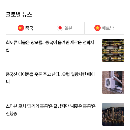
글로벌 뉴스
중국
일본
베트남
희토류 다음은 광모듈…중국이 움켜쥔 새로운 전략자
산
중국산 에어콘을 웃돈 주고 산다...유럽 열광시킨 메이
디
스티븐 로치 '과거의 홍콩'은 끝났지만 '새로운 홍콩'은
진행중