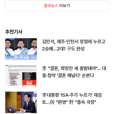
중국뉴스
더보기
추천기사
김민석, 제주·인천서 정청래 누르고
2승째…2대1 구도 완성
李 "결혼, 희망찬 새 출발돼야"… 대
출·청약 '결혼 페널티' 손본다
李대통령 'ISA·주가 누르기' 재검
토…與 "환영" 野 "졸속 국정"