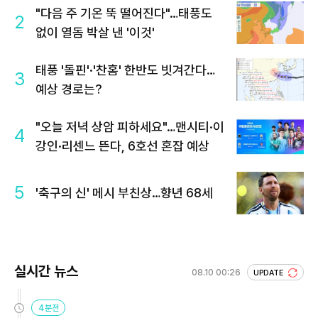
"다음 주 기온 뚝 떨어진다"…태풍도
2
없이 열돔 박살 낸 '이것'
태풍 '돌핀'·'찬홈' 한반도 빗겨간다…
3
예상 경로는?
"오늘 저녁 상암 피하세요"…맨시티·이
4
강인·리센느 뜬다, 6호선 혼잡 예상
5
'축구의 신' 메시 부친상…향년 68세
실시간 뉴스
08.10 00:26
UPDATE
4분전