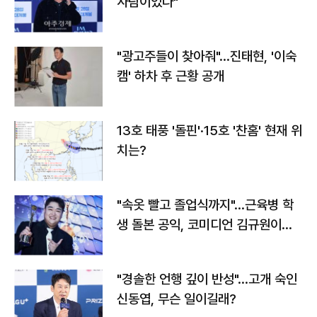
사람이었다"
"광고주들이 찾아줘"…진태현, '이숙
캠' 하차 후 근황 공개
13호 태풍 '돌핀'·15호 '찬홈' 현재 위
치는?
"속옷 빨고 졸업식까지"…근육병 학
생 돌본 공익, 코미디언 김규원이었
다
"경솔한 언행 깊이 반성"…고개 숙인
신동엽, 무슨 일이길래?