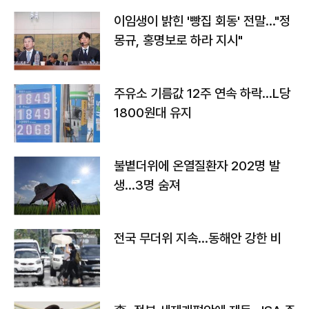
이임생이 밝힌 '빵집 회동' 전말…"정
몽규, 홍명보로 하라 지시"
주유소 기름값 12주 연속 하락…L당
1800원대 유지
불볕더위에 온열질환자 202명 발
생…3명 숨져
전국 무더위 지속…동해안 강한 비