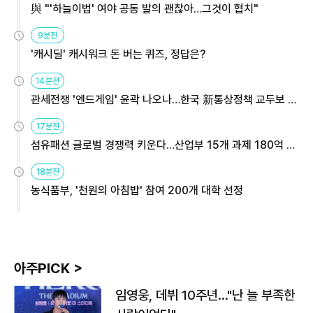
與 "'하늘이법' 여야 공동 발의 괜찮아…그것이 협치"
9분전
'캐시딜' 캐시워크 돈 버는 퀴즈, 정답은?
14분전
관세전쟁 '엔드게임' 윤곽 나오나…한국 新통상정책 교두보 활
용해야
17분전
섬유패션 글로벌 경쟁력 키운다…산업부 15개 과제 180억 지
원
18분전
농식품부, '천원의 아침밥' 참여 200개 대학 선정
아주PICK >
임영웅, 데뷔 10주년…"난 늘 부족한