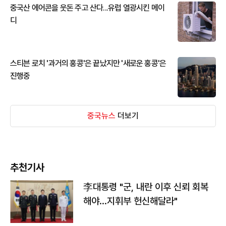
중국산 에어콘을 웃돈 주고 산다...유럽 열광시킨 메이
디
스티븐 로치 '과거의 홍콩'은 끝났지만 '새로운 홍콩'은
진행중
중국뉴스
더보기
추천기사
李대통령 "군, 내란 이후 신뢰 회복
해야…지휘부 헌신해달라"