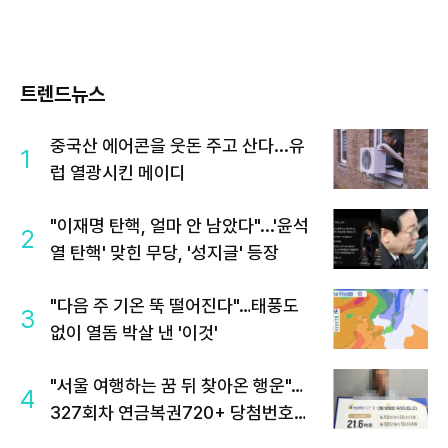
트렌드뉴스
중국산 에어콘을 웃돈 주고 산다...유
1
럽 열광시킨 메이디
"이재명 탄핵, 얼마 안 남았다"...'윤석
2
열 탄핵' 맞힌 무당, '성지글' 등장
"다음 주 기온 뚝 떨어진다"…태풍도
3
없이 열돔 박살 낸 '이것'
"서울 여행하는 꿈 뒤 찾아온 행운"…
4
327회차 연금복권720+ 당첨번호조
회 주목