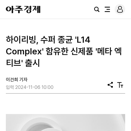
로
아
그
검
전
주
인
색
체
경
메
제
뉴
하이리빙, 수퍼 종균 'L14
Complex' 함유한 신제품 '메타 엑
티브' 출시
이건희 기자
공
텍
입력 2024-11-06 10:00
유
스
트
크
기