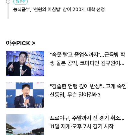
18분전
농식품부, '천원의 아침밥' 참여 200개 대학 선정
아주PICK >
"속옷 빨고 졸업식까지"…근육병 학
생 돌본 공익, 코미디언 김규원이었
다
"경솔한 언행 깊이 반성"…고개 숙인
신동엽, 무슨 일이길래?
프로야구, 주말까지 전 경기 취소…
11일 재개·오후 7시 경기 시작