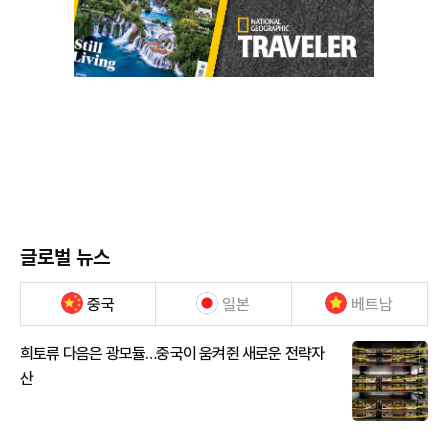
글로벌 뉴스
중국
일본
베트남
희토류 다음은 광모듈…중국이 움켜쥔 새로운 전략자
산