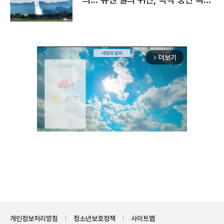
구"
더보기
arrow_forward_ios
Unmute
개인정보처리방침
청소년보호정책
사이트맵