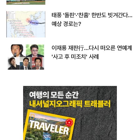
태풍 '돌핀'·'찬홈' 한반도 빗겨간다…
예상 경로는?
이재룡 재판行…다시 떠오른 연예계
'사고 후 미조치' 사례