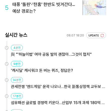
태풍 '돌핀'·'찬홈' 한반도 빗겨간다…
5
예상 경로는?
실시간 뉴스
08.07 18:20
UPDATE
4분전
與 "'하늘이법' 여야 공동 발의 괜찮아…그것이 협치"
9분전
'캐시딜' 캐시워크 돈 버는 퀴즈, 정답은?
14분전
관세전쟁 '엔드게임' 윤곽 나오나…한국 新통상정책 교두보 활
용해야
17분전
섬유패션 글로벌 경쟁력 키운다…산업부 15개 과제 180억 지
원