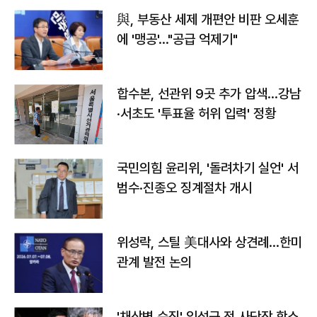
與, 부동산 세제 개편안 비판 오세훈
에 '맹공'…"공급 억제기"
합수본, 선관위 9곳 추가 압색…강남
·서초도 '투표율 허위 입력' 정황
국민의힘 윤리위, '돌려차기 실언' 서
범수·진종오 징계절차 개시
위성락, 스틸 美대사와 상견례…한미
관계 발전 논의
'채상병 순직' 임성근 전 사단장 항소