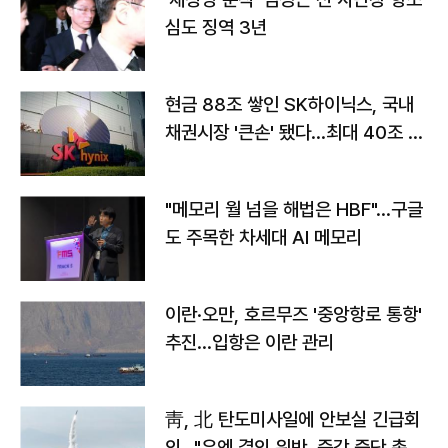
심도 징역 3년
현금 88조 쌓인 SK하이닉스, 국내
채권시장 '큰손' 됐다…최대 40조 투
자
"메모리 월 넘을 해법은 HBF"…구글
도 주목한 차세대 AI 메모리
이란·오만, 호르무즈 '중앙항로 통항'
추진…입항은 이란 관리
靑, 北 탄도미사일에 안보실 긴급회
의…"유엔 결의 위반, 즉각 중단 촉