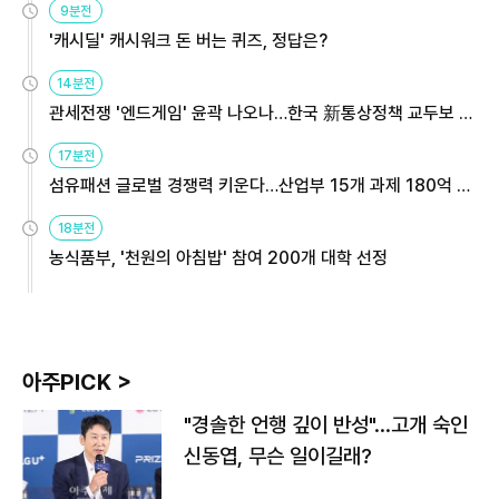
9분전
'캐시딜' 캐시워크 돈 버는 퀴즈, 정답은?
14분전
관세전쟁 '엔드게임' 윤곽 나오나…한국 新통상정책 교두보 활
용해야
17분전
섬유패션 글로벌 경쟁력 키운다…산업부 15개 과제 180억 지
원
18분전
농식품부, '천원의 아침밥' 참여 200개 대학 선정
아주PICK >
"경솔한 언행 깊이 반성"…고개 숙인
신동엽, 무슨 일이길래?