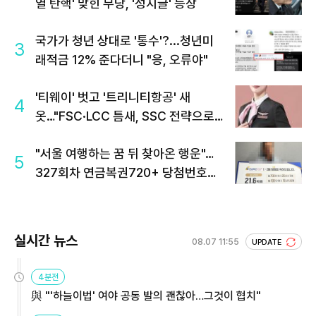
열 탄핵' 맞힌 무당, '성지글' 등장
국가가 청년 상대로 '통수'?...청년미
3
래적금 12% 준다더니 "응, 오류야"
'티웨이' 벗고 '트리니티항공' 새
4
옷…"FSC·LCC 틈새, SSC 전략으로
공략"
"서울 여행하는 꿈 뒤 찾아온 행운"…
5
327회차 연금복권720+ 당첨번호조
회 주목
실시간 뉴스
08.07 11:55
UPDATE
4분전
與 "'하늘이법' 여야 공동 발의 괜찮아…그것이 협치"