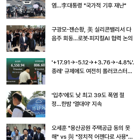
염…李대통령 "국가적 기후 재난"
구광모-젠슨황, 美 실리콘밸리서 다
음주 회동…로봇·피지컬AI 협력 논의
'+17.91→-5.12→+3.76→-4.8%'…'
종레' 규제에도 여전히 롤러코스터
타는 코스피
'입추'에도 낮 최고 39도 폭염 절
정…한밤 '열대야' 지속
오세훈 "용산공원 주택공급 동의 못
해" vs 與 "정치적 어젠다로 사용"