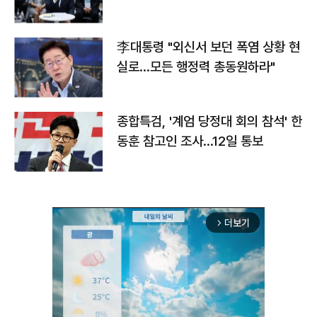
맞불
李대통령 "외신서 보던 폭염 상황 현
실로…모든 행정력 총동원하라"
종합특검, '계엄 당정대 회의 참석' 한
동훈 참고인 조사...12일 통보
더보기
arrow_forward_ios