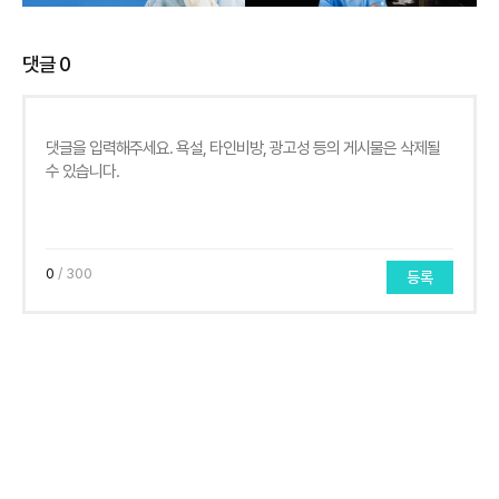
댓글
0
0
/ 300
등록