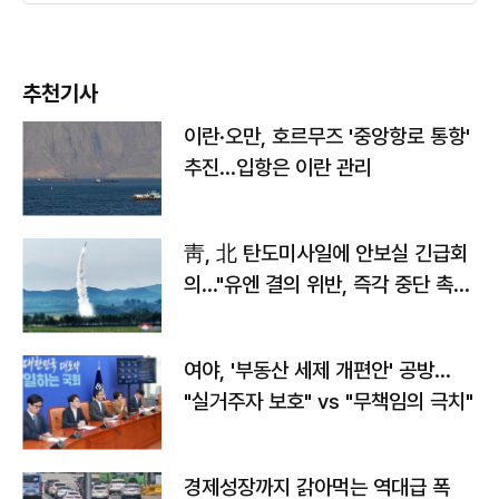
추천기사
이란·오만, 호르무즈 '중앙항로 통항'
추진…입항은 이란 관리
靑, 北 탄도미사일에 안보실 긴급회
의…"유엔 결의 위반, 즉각 중단 촉
구"
여야, '부동산 세제 개편안' 공방…
"실거주자 보호" vs "무책임의 극치"
경제성장까지 갉아먹는 역대급 폭