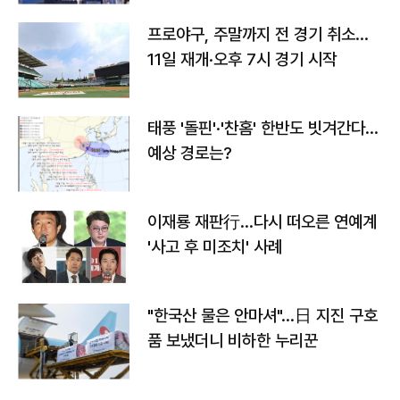
프로야구, 주말까지 전 경기 취소…
11일 재개·오후 7시 경기 시작
태풍 '돌핀'·'찬홈' 한반도 빗겨간다…
예상 경로는?
이재룡 재판行…다시 떠오른 연예계
'사고 후 미조치' 사례
"한국산 물은 안마셔"…日 지진 구호
품 보냈더니 비하한 누리꾼