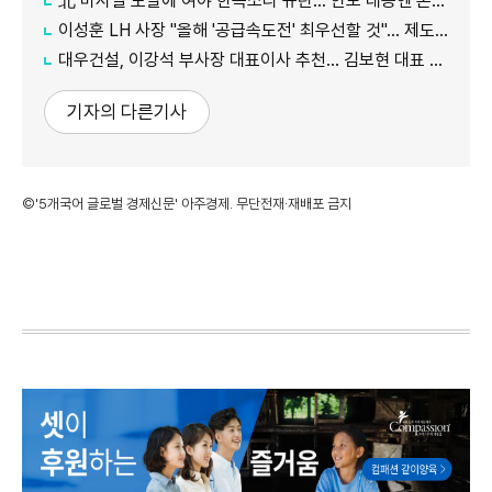
北 미사일 도발에 여야 한목소리 규탄… 안보 대응엔 온도차
이성훈 LH 사장 "올해 '공급속도전' 최우선할 것"… 제도 개선·직원 참여 독려
대우건설, 이강석 부사장 대표이사 추천… 김보현 대표 용퇴
기자의 다른기사
©'5개국어 글로벌 경제신문' 아주경제. 무단전재·재배포 금지