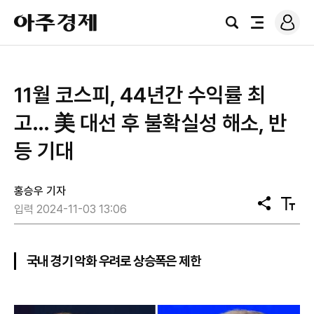
로
아
그
검
전
주
인
색
체
경
메
제
뉴
11월 코스피, 44년간 수익률 최
고… 美 대선 후 불확실성 해소, 반
등 기대
홍승우 기자
공
텍
입력 2024-11-03 13:06
유
스
트
크
기
국내 경기 악화 우려로 상승폭은 제한