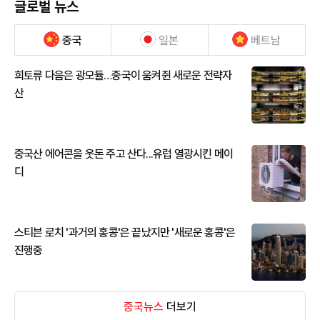
글로벌 뉴스
중국
일본
베트남
희토류 다음은 광모듈…중국이 움켜쥔 새로운 전략자
산
중국산 에어콘을 웃돈 주고 산다...유럽 열광시킨 메이
디
스티븐 로치 '과거의 홍콩'은 끝났지만 '새로운 홍콩'은
진행중
중국뉴스
더보기