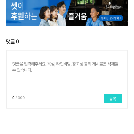
댓글
0
0
/ 300
등록