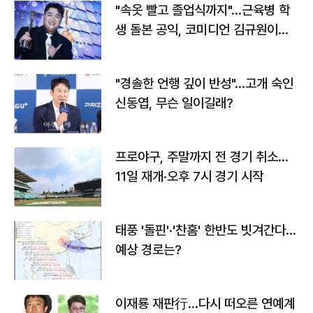
"속옷 빨고 졸업식까지"…근육병 학
생 돌본 공익, 코미디언 김규원이었
다
"경솔한 언행 깊이 반성"…고개 숙인
신동엽, 무슨 일이길래?
프로야구, 주말까지 전 경기 취소…
11일 재개·오후 7시 경기 시작
태풍 '돌핀'·'찬홈' 한반도 빗겨간다…
예상 경로는?
이재룡 재판行…다시 떠오른 연예계