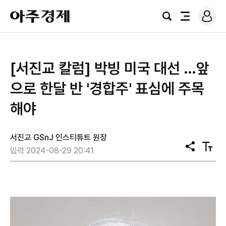
로
아
그
검
전
주
인
색
체
경
메
제
뉴
[서진교 칼럼] 박빙 미국 대선 …앞
으로 한달 반 '경합주' 표심에 주목
해야
서진교 GSnJ 인스티튜트 원장
공
텍
입력 2024-08-29 20:41
유
스
트
크
기