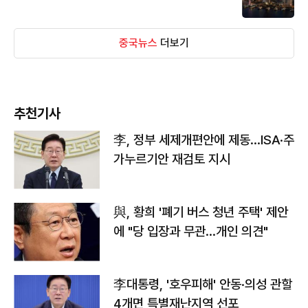
중국뉴스
더보기
추천기사
李, 정부 세제개편안에 제동…ISA·주
가누르기안 재검토 지시
與, 황희 '폐기 버스 청년 주택' 제안
에 "당 입장과 무관…개인 의견"
李대통령, '호우피해' 안동·의성 관할
4개면 특별재난지역 선포