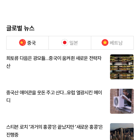
글로벌 뉴스
중국
일본
베트남
희토류 다음은 광모듈…중국이 움켜쥔 새로운 전략자
산
중국산 에어콘을 웃돈 주고 산다...유럽 열광시킨 메이
디
스티븐 로치 '과거의 홍콩'은 끝났지만 '새로운 홍콩'은
진행중