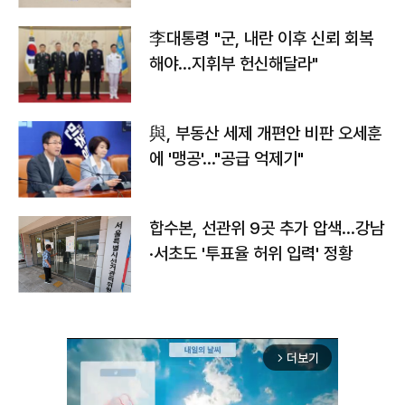
李대통령 "군, 내란 이후 신뢰 회복
해야…지휘부 헌신해달라"
與, 부동산 세제 개편안 비판 오세훈
에 '맹공'…"공급 억제기"
합수본, 선관위 9곳 추가 압색…강남
·서초도 '투표율 허위 입력' 정황
더보기
arrow_forward_ios