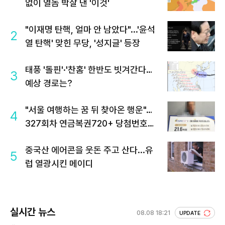
없이 열돔 박살 낸 '이것'
"이재명 탄핵, 얼마 안 남았다"...'윤석
2
열 탄핵' 맞힌 무당, '성지글' 등장
태풍 '돌핀'·'찬홈' 한반도 빗겨간다…
3
예상 경로는?
"서울 여행하는 꿈 뒤 찾아온 행운"…
4
327회차 연금복권720+ 당첨번호조
회 주목
중국산 에어콘을 웃돈 주고 산다...유
5
럽 열광시킨 메이디
실시간 뉴스
08.08 18:21
UPDATE