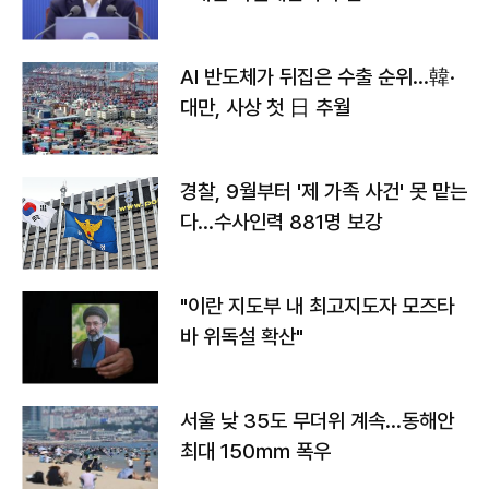
AI 반도체가 뒤집은 수출 순위…韓·
대만, 사상 첫 日 추월
경찰, 9월부터 '제 가족 사건' 못 맡는
다…수사인력 881명 보강
"이란 지도부 내 최고지도자 모즈타
바 위독설 확산"
서울 낮 35도 무더위 계속…동해안
최대 150㎜ 폭우