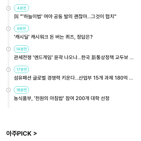
4분전
與 "'하늘이법' 여야 공동 발의 괜찮아…그것이 협치"
9분전
'캐시딜' 캐시워크 돈 버는 퀴즈, 정답은?
14분전
관세전쟁 '엔드게임' 윤곽 나오나…한국 新통상정책 교두보 활
용해야
17분전
섬유패션 글로벌 경쟁력 키운다…산업부 15개 과제 180억 지
원
18분전
농식품부, '천원의 아침밥' 참여 200개 대학 선정
아주PICK >