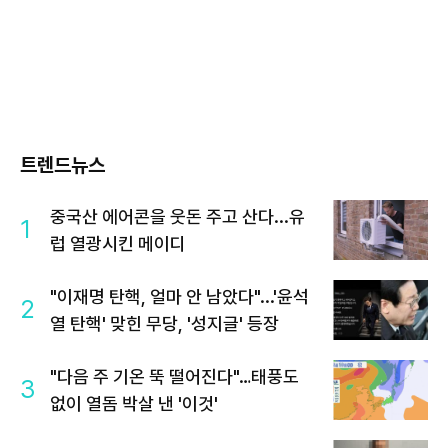
트렌드뉴스
중국산 에어콘을 웃돈 주고 산다...유
1
럽 열광시킨 메이디
"이재명 탄핵, 얼마 안 남았다"...'윤석
2
열 탄핵' 맞힌 무당, '성지글' 등장
"다음 주 기온 뚝 떨어진다"…태풍도
3
없이 열돔 박살 낸 '이것'