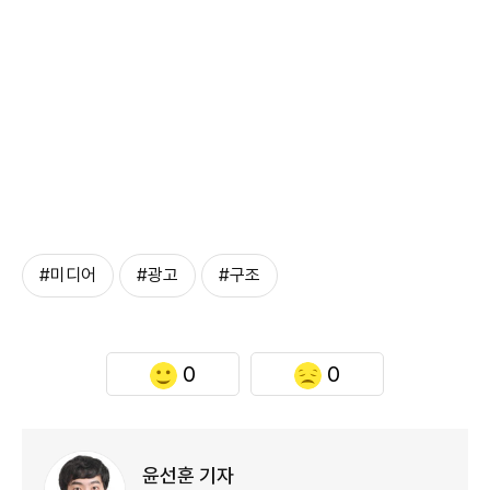
#미디어
#광고
#구조
0
0
윤선훈 기자