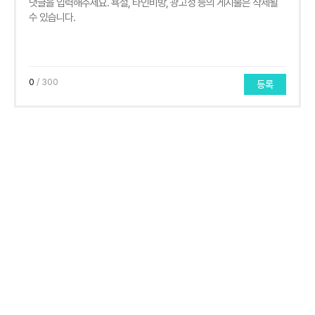
0
/ 300
등록