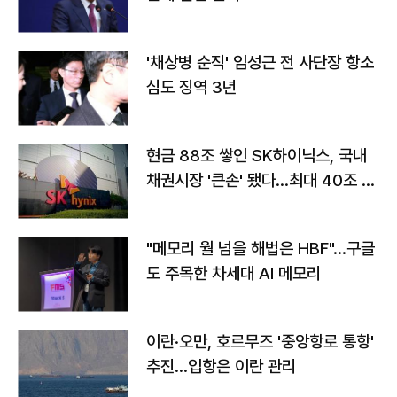
'채상병 순직' 임성근 전 사단장 항소
심도 징역 3년
현금 88조 쌓인 SK하이닉스, 국내
채권시장 '큰손' 됐다…최대 40조 투
자
"메모리 월 넘을 해법은 HBF"…구글
도 주목한 차세대 AI 메모리
이란·오만, 호르무즈 '중앙항로 통항'
추진…입항은 이란 관리