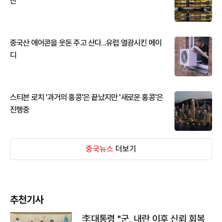
산
중국산 에어콘을 웃돈 주고 산다...유럽 열광시킨 메이
디
스티븐 로치 '과거의 홍콩'은 끝났지만 '새로운 홍콩'은
진행중
중국뉴스
더보기
추천기사
李대통령 "군, 내란 이후 신뢰 회복