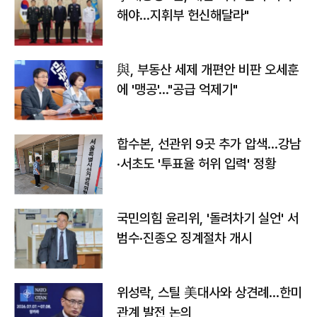
해야…지휘부 헌신해달라"
與, 부동산 세제 개편안 비판 오세훈
에 '맹공'…"공급 억제기"
합수본, 선관위 9곳 추가 압색…강남
·서초도 '투표율 허위 입력' 정황
국민의힘 윤리위, '돌려차기 실언' 서
범수·진종오 징계절차 개시
위성락, 스틸 美대사와 상견례…한미
관계 발전 논의