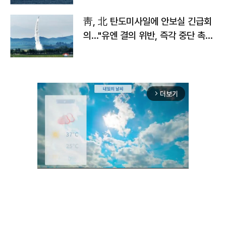
靑, 北 탄도미사일에 안보실 긴급회
의…"유엔 결의 위반, 즉각 중단 촉
구"
더보기
arrow_forward_ios
Unmute