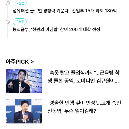
17분전
섬유패션 글로벌 경쟁력 키운다…산업부 15개 과제 180억 지
원
18분전
농식품부, '천원의 아침밥' 참여 200개 대학 선정
아주PICK >
"속옷 빨고 졸업식까지"…근육병 학
생 돌본 공익, 코미디언 김규원이었
다
"경솔한 언행 깊이 반성"…고개 숙인
신동엽, 무슨 일이길래?