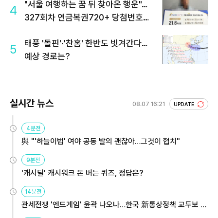
"서울 여행하는 꿈 뒤 찾아온 행운"…
4
327회차 연금복권720+ 당첨번호조
회 주목
태풍 '돌핀'·'찬홈' 한반도 빗겨간다…
5
예상 경로는?
실시간 뉴스
08.07 16:21
UPDATE
4분전
與 "'하늘이법' 여야 공동 발의 괜찮아…그것이 협치"
9분전
'캐시딜' 캐시워크 돈 버는 퀴즈, 정답은?
14분전
관세전쟁 '엔드게임' 윤곽 나오나…한국 新통상정책 교두보 활
용해야