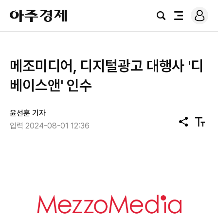
로
아
그
검
전
주
인
색
체
경
메
제
뉴
메조미디어, 디지털광고 대행사 '디
베이스앤' 인수
윤선훈 기자
공
텍
입력 2024-08-01 12:36
유
스
트
크
기