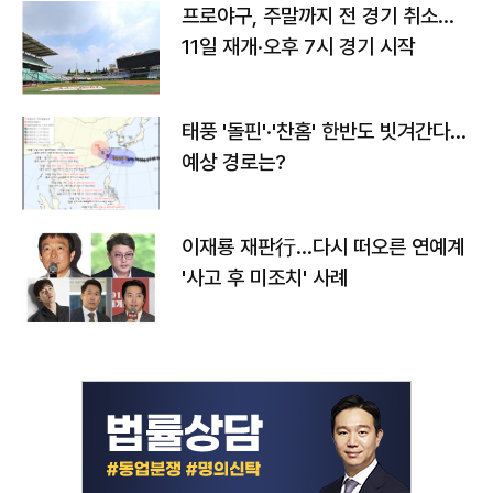
프로야구, 주말까지 전 경기 취소…
11일 재개·오후 7시 경기 시작
태풍 '돌핀'·'찬홈' 한반도 빗겨간다…
예상 경로는?
이재룡 재판行…다시 떠오른 연예계
'사고 후 미조치' 사례