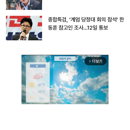
종합특검, '계엄 당정대 회의 참석' 한
동훈 참고인 조사...12일 통보
더보기
arrow_forward_ios
Unmute