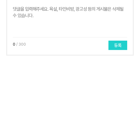
0
/ 300
등록