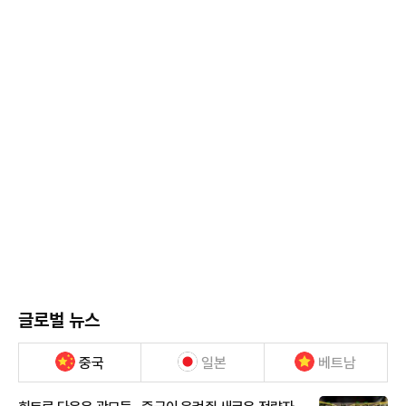
글로벌 뉴스
중국
일본
베트남