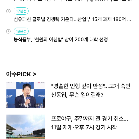
용해야
17분전
섬유패션 글로벌 경쟁력 키운다…산업부 15개 과제 180억 지
원
18분전
농식품부, '천원의 아침밥' 참여 200개 대학 선정
아주PICK >
"경솔한 언행 깊이 반성"…고개 숙인
신동엽, 무슨 일이길래?
프로야구, 주말까지 전 경기 취소…
11일 재개·오후 7시 경기 시작