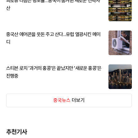
희토류 다음은 광모듈…중국이 움켜쥔 새로운 전략자
산
중국산 에어콘을 웃돈 주고 산다...유럽 열광시킨 메이
디
스티븐 로치 '과거의 홍콩'은 끝났지만 '새로운 홍콩'은
진행중
중국뉴스
더보기
추천기사