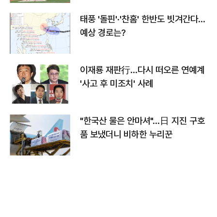
태풍 '돌핀'·'찬홈' 한반도 빗겨간다…
예상 경로는?
이재룡 재판行…다시 떠오른 연예계
'사고 후 미조치' 사례
"한국산 물은 안마셔"…日 지진 구호
품 보냈더니 비하한 누리꾼