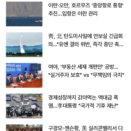
이란·오만, 호르무즈 '중앙항로 통항'
추진…입항은 이란 관리
靑, 北 탄도미사일에 안보실 긴급회
의…"유엔 결의 위반, 즉각 중단 촉
구"
여야, '부동산 세제 개편안' 공방…
"실거주자 보호" vs "무책임의 극치"
경제성장까지 갉아먹는 역대급 폭
염…李대통령 "국가적 기후 재난"
구광모-젠슨황, 美 실리콘밸리서 다