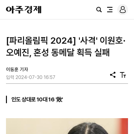
로
아
그
검
전
주
인
색
체
경
메
제
뉴
[파리올림픽 2024] '사격' 이원호·
오예진, 혼성 동메달 획득 실패
이동훈 기자
공
텍
입력 2024-07-30 16:57
유
스
트
크
기
인도 상대로 10대 16 '敗'