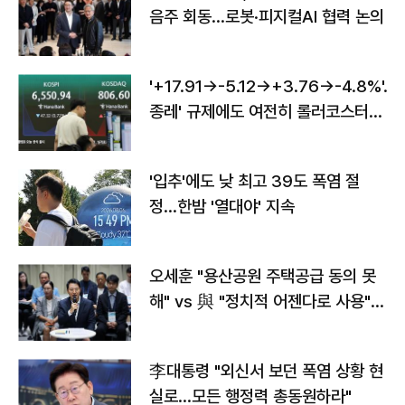
음주 회동…로봇·피지컬AI 협력 논의
'+17.91→-5.12→+3.76→-4.8%'…'
종레' 규제에도 여전히 롤러코스터
타는 코스피
'입추'에도 낮 최고 39도 폭염 절
정…한밤 '열대야' 지속
오세훈 "용산공원 주택공급 동의 못
해" vs 與 "정치적 어젠다로 사용"
맞불
李대통령 "외신서 보던 폭염 상황 현
실로…모든 행정력 총동원하라"