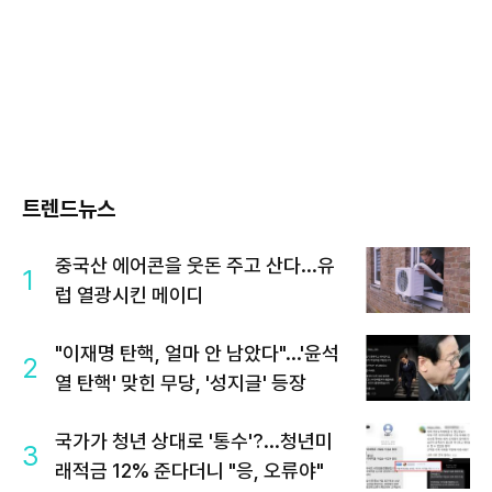
트렌드뉴스
중국산 에어콘을 웃돈 주고 산다...유
1
럽 열광시킨 메이디
"이재명 탄핵, 얼마 안 남았다"...'윤석
2
열 탄핵' 맞힌 무당, '성지글' 등장
국가가 청년 상대로 '통수'?...청년미
3
래적금 12% 준다더니 "응, 오류야"