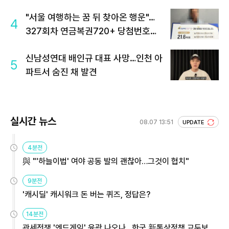
"서울 여행하는 꿈 뒤 찾아온 행운"…
4
327회차 연금복권720+ 당첨번호조
회 주목
신남성연대 배인규 대표 사망…인천 아
5
파트서 숨진 채 발견
실시간 뉴스
08.07 13:51
UPDATE
4분전
與 "'하늘이법' 여야 공동 발의 괜찮아…그것이 협치"
9분전
'캐시딜' 캐시워크 돈 버는 퀴즈, 정답은?
14분전
관세전쟁 '엔드게임' 윤곽 나오나…한국 新통상정책 교두보 활