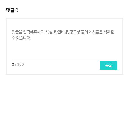
댓글
0
0
/ 300
등록