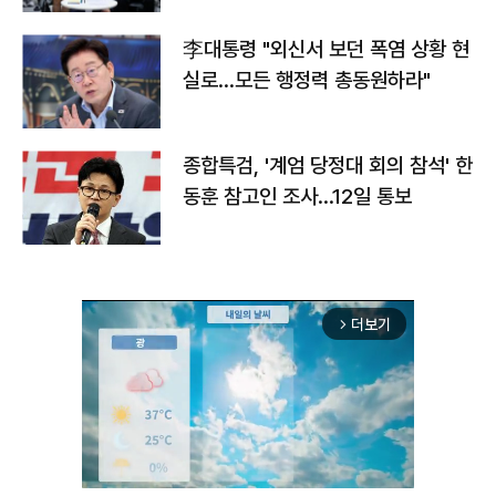
李대통령 "외신서 보던 폭염 상황 현
실로…모든 행정력 총동원하라"
종합특검, '계엄 당정대 회의 참석' 한
동훈 참고인 조사...12일 통보
더보기
arrow_forward_ios