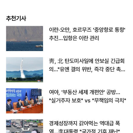
추천기사
이란·오만, 호르무즈 '중앙항로 통항'
추진…입항은 이란 관리
靑, 北 탄도미사일에 안보실 긴급회
의…"유엔 결의 위반, 즉각 중단 촉
구"
여야, '부동산 세제 개편안' 공방…
"실거주자 보호" vs "무책임의 극치"
경제성장까지 갉아먹는 역대급 폭
염…李대통령 "국가적 기후 재난"