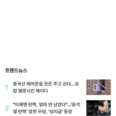
트렌드뉴스
중국산 에어콘을 웃돈 주고 산다...유
1
럽 열광시킨 메이디
"이재명 탄핵, 얼마 안 남았다"...'윤석
2
열 탄핵' 맞힌 무당, '성지글' 등장