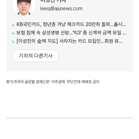
leesj@ajunews.com
KB국민카드, 청년층 겨냥 체크카드 20만좌 돌파…출시 8개월만
보험 침체 속 삼성생명 선방…'빅3' 중 신계약 금액 유일 증가
[이성진의 金맥 지도] 사라지는 카드 모집인…회원 유치도 '디지털 전환'
기자의 다른기사
©'5개국어 글로벌 경제신문' 아주경제. 무단전재·재배포 금지