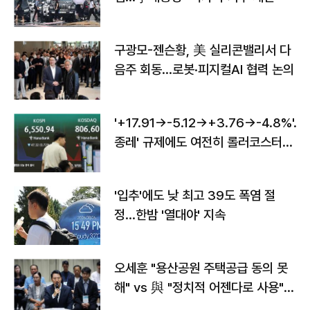
구광모-젠슨황, 美 실리콘밸리서 다
음주 회동…로봇·피지컬AI 협력 논의
'+17.91→-5.12→+3.76→-4.8%'…'
종레' 규제에도 여전히 롤러코스터
타는 코스피
'입추'에도 낮 최고 39도 폭염 절
정…한밤 '열대야' 지속
오세훈 "용산공원 주택공급 동의 못
해" vs 與 "정치적 어젠다로 사용"
맞불