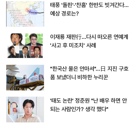
태풍 '돌핀'·'찬홈' 한반도 빗겨간다…
예상 경로는?
이재룡 재판行…다시 떠오른 연예계
'사고 후 미조치' 사례
"한국산 물은 안마셔"…日 지진 구호
품 보냈더니 비하한 누리꾼
'태도 논란' 정준원 "난 배우 하면 안
되는 사람인가? 생각 했다"