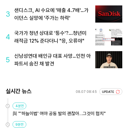
샌디스크, AI 수요에 '매출 4.7배'…가
3
이던스 실망에 '주가는 하락'
국가가 청년 상대로 '통수'?...청년미
4
래적금 12% 준다더니 "응, 오류야"
신남성연대 배인규 대표 사망…인천 아
5
파트서 숨진 채 발견
실시간 뉴스
08.07 08:45
UPDATE
4분전
與 "'하늘이법' 여야 공동 발의 괜찮아…그것이 협치"
9분전