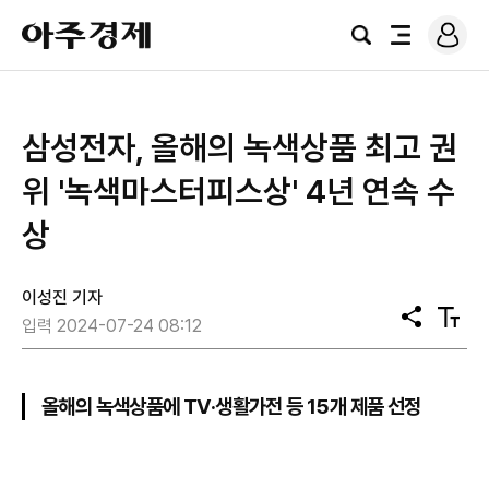
로
아
그
검
전
주
인
색
체
경
메
제
뉴
삼성전자, 올해의 녹색상품 최고 권
위 '녹색마스터피스상' 4년 연속 수
상
이성진 기자
공
텍
입력 2024-07-24 08:12
유
스
트
크
기
올해의 녹색상품에 TV·생활가전 등 15개 제품 선정