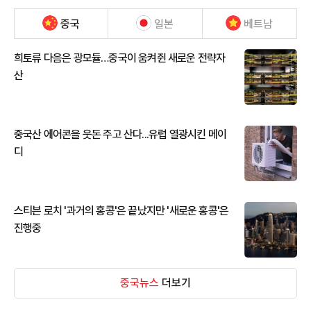
중국
일본
베트남
희토류 다음은 광모듈…중국이 움켜쥔 새로운 전략자
산
중국산 에어콘을 웃돈 주고 산다...유럽 열광시킨 메이
디
스티븐 로치 '과거의 홍콩'은 끝났지만 '새로운 홍콩'은
진행중
중국뉴스
더보기