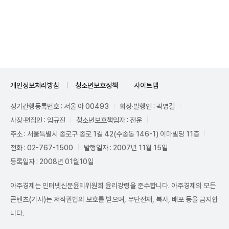
Unmute
개인정보처리방침
청소년보호정책
사이트맵
정기간행등록번호 : 서울 아 00493
회장·발행인 : 곽영길
사장·편집인 : 임규진
청소년보호책임자 : 전운
주소 : 서울특별시 종로구 종로 1길 42(수송동 146-1) 이마빌딩 11층
전화 : 02-767-1500
발행일자 : 2007년 11월 15일
등록일자 : 2008년 01월10일
아주경제는 인터넷신문윤리위원회 윤리강령을 준수합니다. 아주경제의 모든
콘텐츠(기사)는 저작권법의 보호를 받으며, 무단전재, 복사, 배포 등을 금지합
니다.