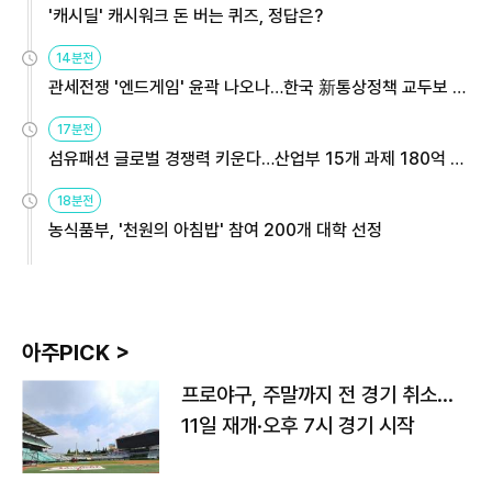
'캐시딜' 캐시워크 돈 버는 퀴즈, 정답은?
14분전
관세전쟁 '엔드게임' 윤곽 나오나…한국 新통상정책 교두보 활
용해야
17분전
섬유패션 글로벌 경쟁력 키운다…산업부 15개 과제 180억 지
원
18분전
농식품부, '천원의 아침밥' 참여 200개 대학 선정
아주PICK >
프로야구, 주말까지 전 경기 취소…
11일 재개·오후 7시 경기 시작