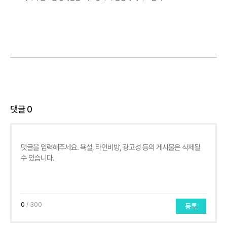
댓글
0
0
/ 300
등록