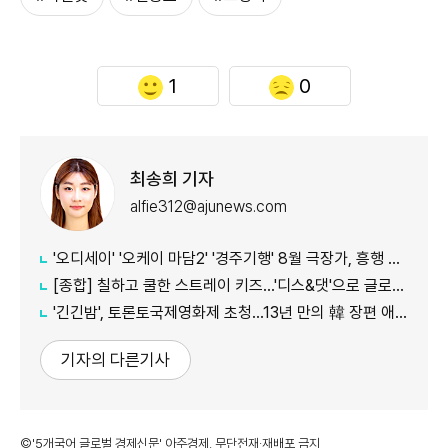
1
0
최송희 기자
alfie312@ajunews.com
'오디세이' '오케이 마담2' '경주기행' 8월 극장가, 흥행 바통 이어갈 신작은
[종합] 칠하고 쿨한 스트레이 키즈…'디스&댓'으로 글로벌 질주
'긴긴밤', 토론토국제영화제 초청…13년 만의 韓 장편 애니
기자의 다른기사
©'5개국어 글로벌 경제신문' 아주경제. 무단전재·재배포 금지