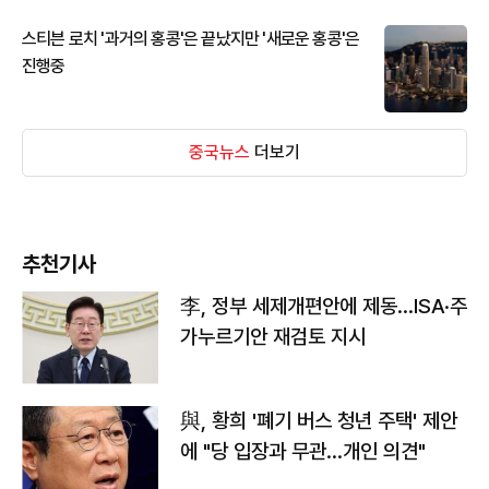
스티븐 로치 '과거의 홍콩'은 끝났지만 '새로운 홍콩'은
진행중
중국뉴스
더보기
추천기사
李, 정부 세제개편안에 제동…ISA·주
가누르기안 재검토 지시
與, 황희 '폐기 버스 청년 주택' 제안
에 "당 입장과 무관…개인 의견"