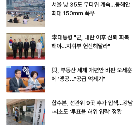
서울 낮 35도 무더위 계속…동해안
최대 150㎜ 폭우
李대통령 "군, 내란 이후 신뢰 회복
해야…지휘부 헌신해달라"
與, 부동산 세제 개편안 비판 오세훈
에 '맹공'…"공급 억제기"
합수본, 선관위 9곳 추가 압색…강남
·서초도 '투표율 허위 입력' 정황