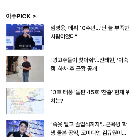
아주PICK >
임영웅, 데뷔 10주년…"난 늘 부족한
사람이었다"
"광고주들이 찾아줘"…진태현, '이숙
캠' 하차 후 근황 공개
13호 태풍 '돌핀'·15호 '찬홈' 현재 위
치는?
"속옷 빨고 졸업식까지"…근육병 학
생 돌본 공익, 코미디언 김규원이었