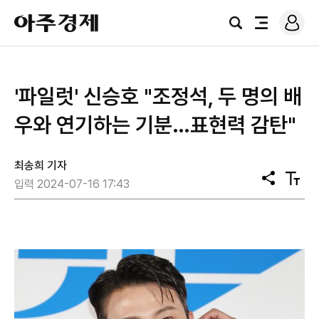
로
아
그
검
전
주
인
색
체
경
메
제
뉴
'파일럿' 신승호 "조정석, 두 명의 배
우와 연기하는 기분…표현력 감탄"
최송희 기자
공
텍
입력 2024-07-16 17:43
유
스
트
크
기