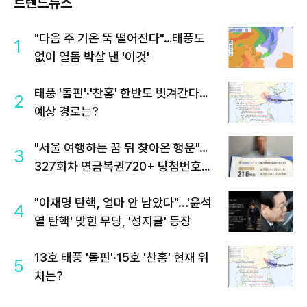
트렌드뉴스
"다음 주 기온 뚝 떨어진다"…태풍도
1
없이 열돔 박살 낸 '이것'
태풍 '돌핀'·'찬홈' 한반도 빗겨간다…
2
예상 경로는?
"서울 여행하는 꿈 뒤 찾아온 행운"…
3
327회차 연금복권720+ 당첨번호조
회 주목
"이재명 탄핵, 얼마 안 남았다"...'윤석
4
열 탄핵' 맞힌 무당, '성지글' 등장
13호 태풍 '돌핀'·15호 '찬홈' 현재 위
5
치는?