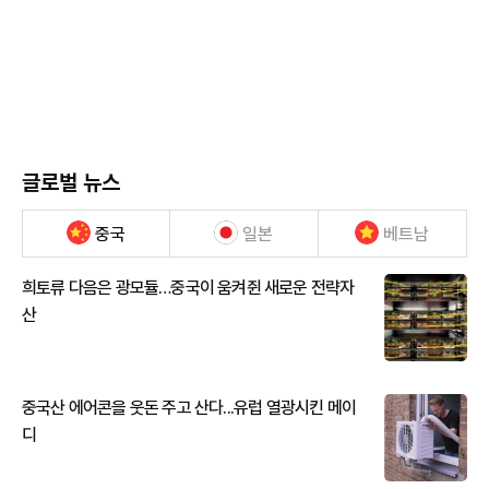
글로벌 뉴스
중국
일본
베트남
희토류 다음은 광모듈…중국이 움켜쥔 새로운 전략자
산
중국산 에어콘을 웃돈 주고 산다...유럽 열광시킨 메이
디