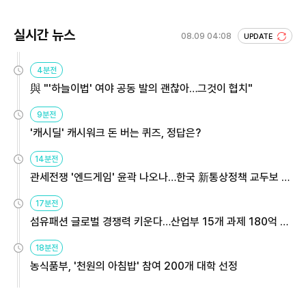
실시간 뉴스
08.09 04:08
UPDATE
4분전
與 "'하늘이법' 여야 공동 발의 괜찮아…그것이 협치"
9분전
'캐시딜' 캐시워크 돈 버는 퀴즈, 정답은?
14분전
관세전쟁 '엔드게임' 윤곽 나오나…한국 新통상정책 교두보 활
용해야
17분전
섬유패션 글로벌 경쟁력 키운다…산업부 15개 과제 180억 지
원
18분전
농식품부, '천원의 아침밥' 참여 200개 대학 선정