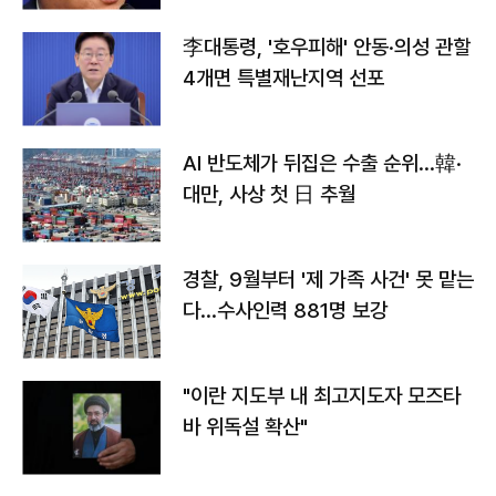
李대통령, '호우피해' 안동·의성 관할
4개면 특별재난지역 선포
AI 반도체가 뒤집은 수출 순위…韓·
대만, 사상 첫 日 추월
경찰, 9월부터 '제 가족 사건' 못 맡는
다…수사인력 881명 보강
"이란 지도부 내 최고지도자 모즈타
바 위독설 확산"