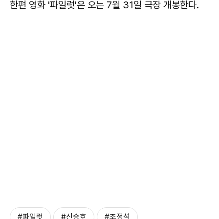
한편 영화 '파일럿'은 오는 7월 31일 극장 개봉한다.
#파일럿
#신승호
#조정석