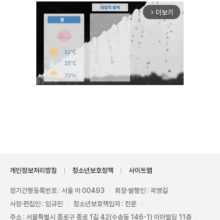
더보기
arrow_forward_ios
Mute
개인정보처리방침
청소년보호정책
사이트맵
정기간행등록번호 : 서울 아 00493
회장·발행인 : 곽영길
사장·편집인 : 임규진
청소년보호책임자 : 전운
주소 : 서울특별시 종로구 종로 1길 42(수송동 146-1) 이마빌딩 11층