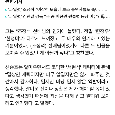
관련기사
'파일럿' 조정석 "여장한 모습에 보조 출연자들도 속아…'헤드윅' 덕 봤다"
'파일럿' 김한결 감독 "극 중 이찬원 팬클럽 등장 이유? 母 실제 '찬스'"
그는 "조정석 선배님의 연기에 놀랐다. 정말 '한정우'
'한정미'가 다르게 느껴졌고 두 배우와 연기하고 있는
기분이었다. (조정석) 선배님이었기에 다른 두 인물을
보여줄 수 있었던 게 아닐까 싶다"고 칭찬했다.
신승호는 얄미우면서도 코믹한 '서현석' 캐릭터에 관해
"밉상인 캐릭터지만 너무 얄밉지만은 않게 봐주신 것
같아서 감사하다. 밉지만 마냥 밉지 않은 역할이라고
생각했다. 얄미운 신이나 상황은 제가 해야 할 몫이 있
다고 생각했기 때문에 최선을 다해 밉고 얄미워 보이
려고 연기했다"고 말했다.