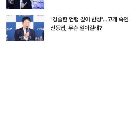
다
"경솔한 언행 깊이 반성"…고개 숙인
신동엽, 무슨 일이길래?