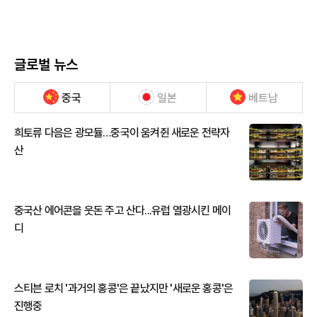
글로벌 뉴스
중국
일본
베트남
희토류 다음은 광모듈…중국이 움켜쥔 새로운 전략자
산
중국산 에어콘을 웃돈 주고 산다...유럽 열광시킨 메이
디
스티븐 로치 '과거의 홍콩'은 끝났지만 '새로운 홍콩'은
진행중