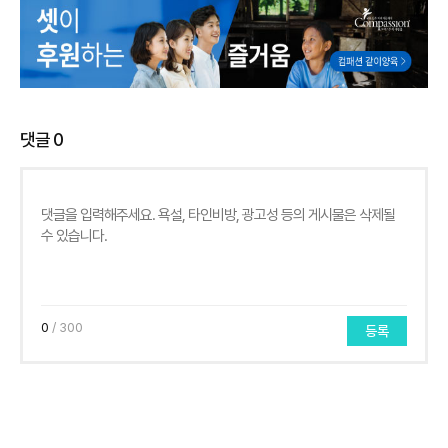
댓글
0
0
/ 300
등록