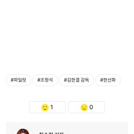
#파일럿
#조정석
#김한결 감독
#한선화
1
0