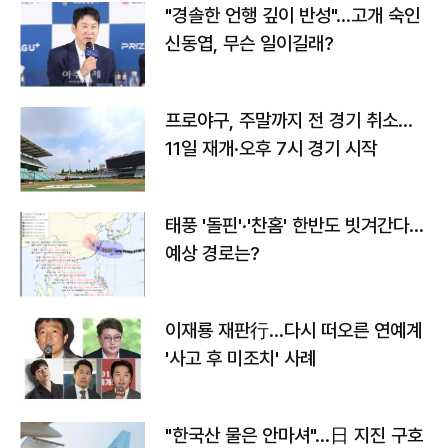
"경솔한 언행 깊이 반성"…고개 숙인
신동엽, 무슨 일이길래?
프로야구, 주말까지 전 경기 취소…
11일 재개·오후 7시 경기 시작
태풍 '돌핀'·'찬홈' 한반도 빗겨간다…
예상 경로는?
이재룡 재판行…다시 떠오른 연예계
'사고 후 미조치' 사례
"한국산 물은 안마셔"…日 지진 구호