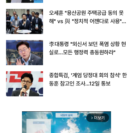
오세훈 "용산공원 주택공급 동의 못
해" vs 與 "정치적 어젠다로 사용"
맞불
李대통령 "외신서 보던 폭염 상황 현
실로…모든 행정력 총동원하라"
종합특검, '계엄 당정대 회의 참석' 한
동훈 참고인 조사...12일 통보
더보기
arrow_forward_ios