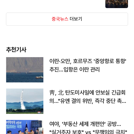
중국뉴스
더보기
추천기사
이란·오만, 호르무즈 '중앙항로 통항'
추진…입항은 이란 관리
靑, 北 탄도미사일에 안보실 긴급회
의…"유엔 결의 위반, 즉각 중단 촉
구"
여야, '부동산 세제 개편안' 공방…
"실거주자 보호" vs "무책임의 극치"