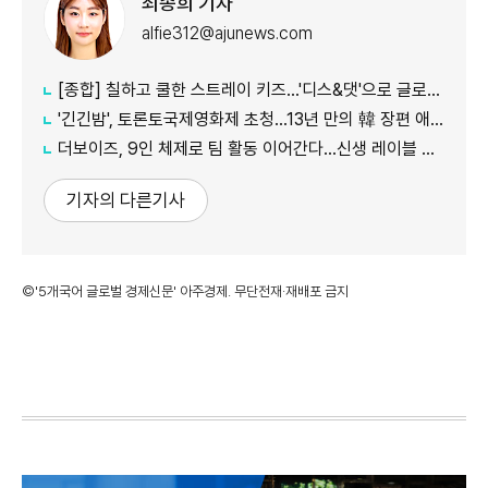
최송희 기자
alfie312@ajunews.com
[종합] 칠하고 쿨한 스트레이 키즈…'디스&댓'으로 글로벌 질주
'긴긴밤', 토론토국제영화제 초청…13년 만의 韓 장편 애니
더보이즈, 9인 체제로 팀 활동 이어간다…신생 레이블 계약 완료
기자의 다른기사
©'5개국어 글로벌 경제신문' 아주경제. 무단전재·재배포 금지