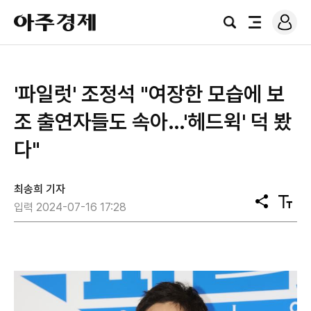
로
아
그
검
전
주
인
색
체
경
메
제
뉴
'파일럿' 조정석 "여장한 모습에 보
조 출연자들도 속아…'헤드윅' 덕 봤
다"
최송희 기자
공
텍
입력 2024-07-16 17:28
유
스
트
크
기