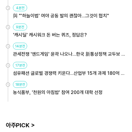
4분전
與 "'하늘이법' 여야 공동 발의 괜찮아…그것이 협치"
9분전
'캐시딜' 캐시워크 돈 버는 퀴즈, 정답은?
14분전
관세전쟁 '엔드게임' 윤곽 나오나…한국 新통상정책 교두보 활
용해야
17분전
섬유패션 글로벌 경쟁력 키운다…산업부 15개 과제 180억 지
원
18분전
농식품부, '천원의 아침밥' 참여 200개 대학 선정
아주PICK >