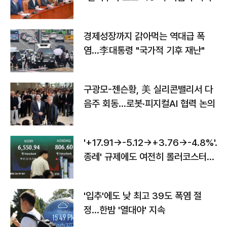
경제성장까지 갉아먹는 역대급 폭
염…李대통령 "국가적 기후 재난"
구광모-젠슨황, 美 실리콘밸리서 다
음주 회동…로봇·피지컬AI 협력 논의
'+17.91→-5.12→+3.76→-4.8%'…'
종레' 규제에도 여전히 롤러코스터
타는 코스피
'입추'에도 낮 최고 39도 폭염 절
정…한밤 '열대야' 지속