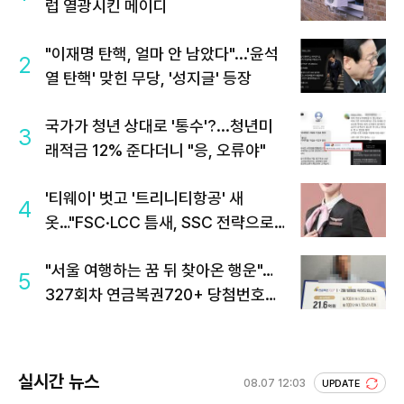
럽 열광시킨 메이디
"이재명 탄핵, 얼마 안 남았다"...'윤석
2
열 탄핵' 맞힌 무당, '성지글' 등장
국가가 청년 상대로 '통수'?...청년미
3
래적금 12% 준다더니 "응, 오류야"
'티웨이' 벗고 '트리니티항공' 새
4
옷…"FSC·LCC 틈새, SSC 전략으로
공략"
"서울 여행하는 꿈 뒤 찾아온 행운"…
5
327회차 연금복권720+ 당첨번호조
회 주목
실시간 뉴스
08.07 12:03
UPDATE