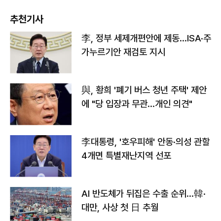
추천기사
李, 정부 세제개편안에 제동…ISA·주
가누르기안 재검토 지시
與, 황희 '폐기 버스 청년 주택' 제안
에 "당 입장과 무관…개인 의견"
李대통령, '호우피해' 안동·의성 관할
4개면 특별재난지역 선포
AI 반도체가 뒤집은 수출 순위…韓·
대만, 사상 첫 日 추월