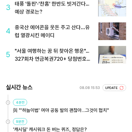
태풍 '돌핀'·'찬홈' 한반도 빗겨간다…
3
예상 경로는?
중국산 에어콘을 웃돈 주고 산다...유
4
럽 열광시킨 메이디
"서울 여행하는 꿈 뒤 찾아온 행운"…
5
327회차 연금복권720+ 당첨번호조
회 주목
실시간 뉴스
08.08 15:53
UPDATE
4분전
與 "'하늘이법' 여야 공동 발의 괜찮아…그것이 협치"
9분전
'캐시딜' 캐시워크 돈 버는 퀴즈, 정답은?