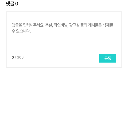
댓글
0
0
/ 300
등록