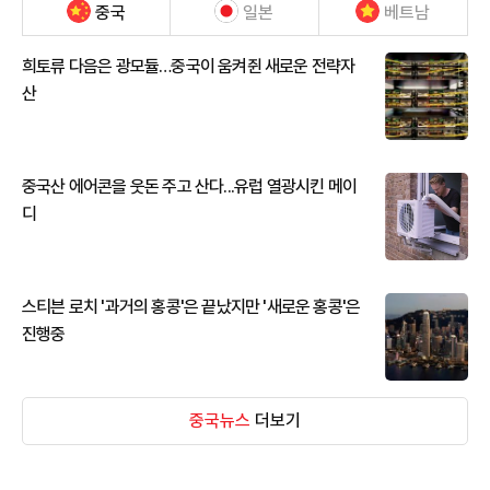
중국
일본
베트남
희토류 다음은 광모듈…중국이 움켜쥔 새로운 전략자
산
중국산 에어콘을 웃돈 주고 산다...유럽 열광시킨 메이
디
스티븐 로치 '과거의 홍콩'은 끝났지만 '새로운 홍콩'은
진행중
중국뉴스
더보기