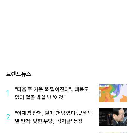
트렌드뉴스
"다음 주 기온 뚝 떨어진다"…태풍도
1
없이 열돔 박살 낸 '이것'
"이재명 탄핵, 얼마 안 남았다"...'윤석
2
열 탄핵' 맞힌 무당, '성지글' 등장