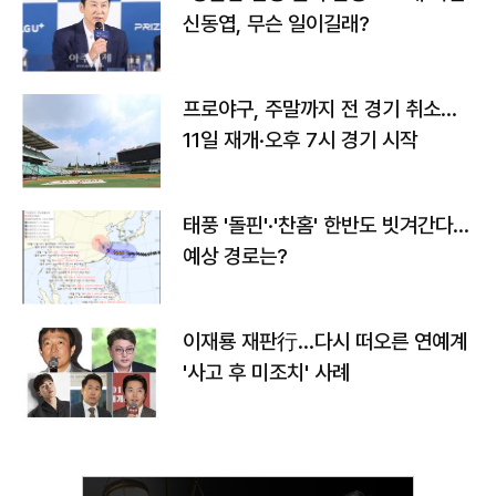
신동엽, 무슨 일이길래?
프로야구, 주말까지 전 경기 취소…
11일 재개·오후 7시 경기 시작
태풍 '돌핀'·'찬홈' 한반도 빗겨간다…
예상 경로는?
이재룡 재판行…다시 떠오른 연예계
'사고 후 미조치' 사례