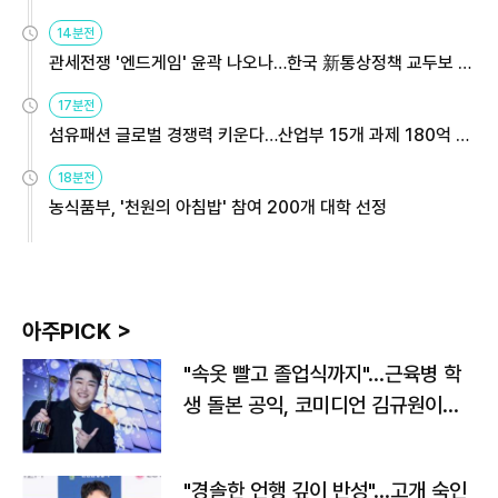
14분전
관세전쟁 '엔드게임' 윤곽 나오나…한국 新통상정책 교두보 활
용해야
17분전
섬유패션 글로벌 경쟁력 키운다…산업부 15개 과제 180억 지
원
18분전
농식품부, '천원의 아침밥' 참여 200개 대학 선정
아주PICK >
"속옷 빨고 졸업식까지"…근육병 학
생 돌본 공익, 코미디언 김규원이었
다
"경솔한 언행 깊이 반성"…고개 숙인