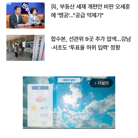
與, 부동산 세제 개편안 비판 오세훈
에 '맹공'…"공급 억제기"
합수본, 선관위 9곳 추가 압색…강남
·서초도 '투표율 허위 입력' 정황
더보기
arrow_forward_ios