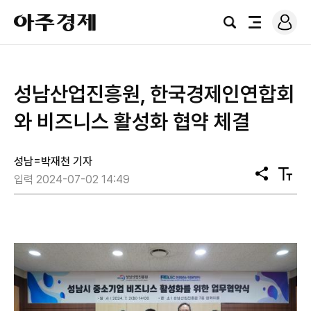
로
아
그
검
전
주
인
색
체
경
메
제
뉴
성남산업진흥원, 한국경제인연합회
와 비즈니스 활성화 협약 체결
성남=박재천 기자
공
텍
입력 2024-07-02 14:49
유
스
트
크
기