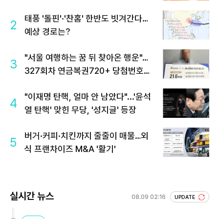
태풍 '돌핀'·'찬홈' 한반도 빗겨간다…
2
예상 경로는?
"서울 여행하는 꿈 뒤 찾아온 행운"…
3
327회차 연금복권720+ 당첨번호조
회 주목
"이재명 탄핵, 얼마 안 남았다"...'윤석
4
열 탄핵' 맞힌 무당, '성지글' 등장
버거·커피·치킨까지 줄줄이 매물…외
5
식 프랜차이즈 M&A '활기'
실시간 뉴스
08.09 02:16
UPDATE