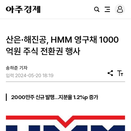
로
아
그
검
전
주
인
색
체
경
메
제
뉴
산은·해진공, HMM 영구채 1000
억원 주식 전환권 행사
송하준 기자
공
텍
입력 2024-05-20 18:19
유
스
트
크
기
2000만주 신규 발행…지분율 1.2%p 증가