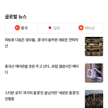
글로벌 뉴스
중국
일본
베트남
희토류 다음은 광모듈…중국이 움켜쥔 새로운 전략자
산
중국산 에어콘을 웃돈 주고 산다...유럽 열광시킨 메이
디
스티븐 로치 '과거의 홍콩'은 끝났지만 '새로운 홍콩'은
진행중