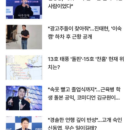
사람이었다"
"광고주들이 찾아줘"…진태현, '이숙
캠' 하차 후 근황 공개
13호 태풍 '돌핀'·15호 '찬홈' 현재 위
치는?
"속옷 빨고 졸업식까지"…근육병 학
생 돌본 공익, 코미디언 김규원이었
다
"경솔한 언행 깊이 반성"…고개 숙인
신동엽, 무슨 일이길래?