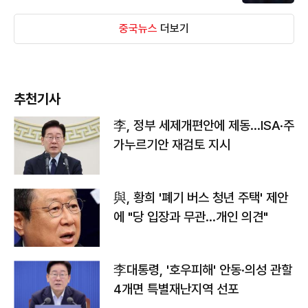
중국뉴스
더보기
추천기사
李, 정부 세제개편안에 제동…ISA·주
가누르기안 재검토 지시
與, 황희 '폐기 버스 청년 주택' 제안
에 "당 입장과 무관…개인 의견"
李대통령, '호우피해' 안동·의성 관할
4개면 특별재난지역 선포