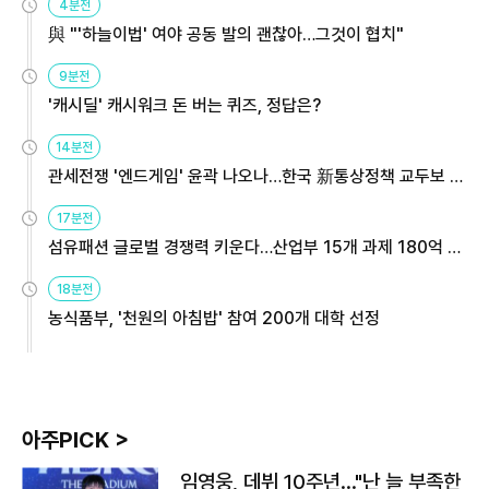
4분전
與 "'하늘이법' 여야 공동 발의 괜찮아…그것이 협치"
9분전
'캐시딜' 캐시워크 돈 버는 퀴즈, 정답은?
14분전
관세전쟁 '엔드게임' 윤곽 나오나…한국 新통상정책 교두보 활
용해야
17분전
섬유패션 글로벌 경쟁력 키운다…산업부 15개 과제 180억 지
원
18분전
농식품부, '천원의 아침밥' 참여 200개 대학 선정
아주PICK >
임영웅, 데뷔 10주년…"난 늘 부족한