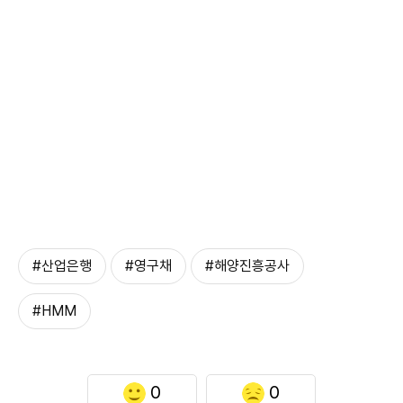
#산업은행
#영구채
#해양진흥공사
#HMM
0
0