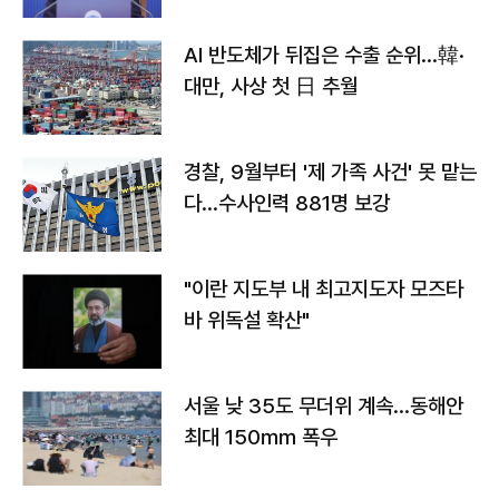
AI 반도체가 뒤집은 수출 순위…韓·
대만, 사상 첫 日 추월
경찰, 9월부터 '제 가족 사건' 못 맡는
다…수사인력 881명 보강
"이란 지도부 내 최고지도자 모즈타
바 위독설 확산"
서울 낮 35도 무더위 계속…동해안
최대 150㎜ 폭우