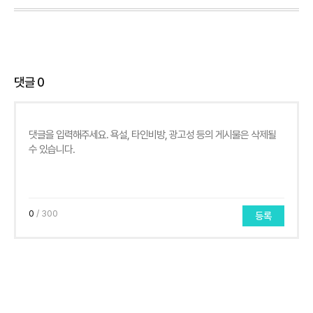
댓글
0
0
/ 300
등록