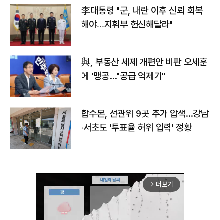
李대통령 "군, 내란 이후 신뢰 회복
해야…지휘부 헌신해달라"
與, 부동산 세제 개편안 비판 오세훈
에 '맹공'…"공급 억제기"
합수본, 선관위 9곳 추가 압색…강남
·서초도 '투표율 허위 입력' 정황
더보기
arrow_forward_ios