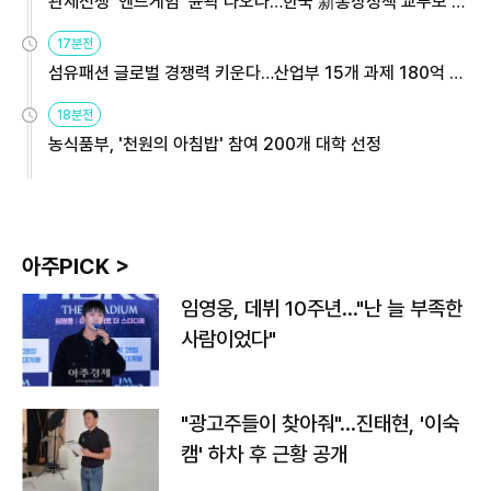
관세전쟁 '엔드게임' 윤곽 나오나…한국 新통상정책 교두보 활
용해야
17분전
섬유패션 글로벌 경쟁력 키운다…산업부 15개 과제 180억 지
원
18분전
농식품부, '천원의 아침밥' 참여 200개 대학 선정
아주PICK >
임영웅, 데뷔 10주년…"난 늘 부족한
사람이었다"
"광고주들이 찾아줘"…진태현, '이숙
캠' 하차 후 근황 공개