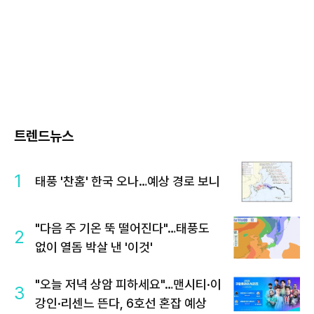
트렌드뉴스
1
태풍 '찬홈' 한국 오나…예상 경로 보니
"다음 주 기온 뚝 떨어진다"…태풍도
2
없이 열돔 박살 낸 '이것'
"오늘 저녁 상암 피하세요"…맨시티·이
3
강인·리센느 뜬다, 6호선 혼잡 예상