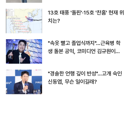
13호 태풍 '돌핀'·15호 '찬홈' 현재 위
치는?
"속옷 빨고 졸업식까지"…근육병 학
생 돌본 공익, 코미디언 김규원이었
다
"경솔한 언행 깊이 반성"…고개 숙인
신동엽, 무슨 일이길래?