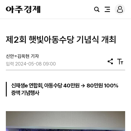
로
아
그
검
전
주
인
색
체
경
메
제
뉴
제2회 햇빛아동수당 기념식 개최
신안=김옥현 기자
공
텍
입력 2024-05-08 09:00
유
스
트
크
기
신재생e 연합회, 아동수당 40만원 → 80만원 100%
증액 기념행사