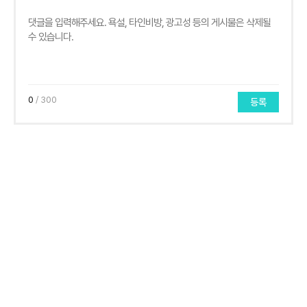
0
/ 300
등록