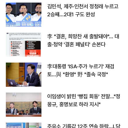
김민석, 제주·인천서 정청래 누르고
2승째…2대1 구도 완성
李 "결혼, 희망찬 새 출발돼야"… 대
출·청약 '결혼 페널티' 손본다
李대통령 'ISA·주가 누르기' 재검
토…與 "환영" 野 "졸속 국정"
이임생이 밝힌 '빵집 회동' 전말…"정
몽규, 홍명보로 하라 지시"
주유소 기름값 12주 연속 하락…L당