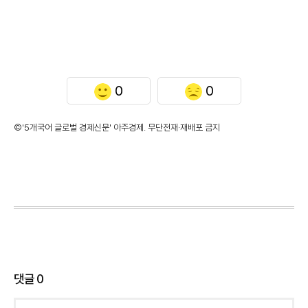
0
0
©'5개국어 글로벌 경제신문' 아주경제. 무단전재·재배포 금지
댓글
0