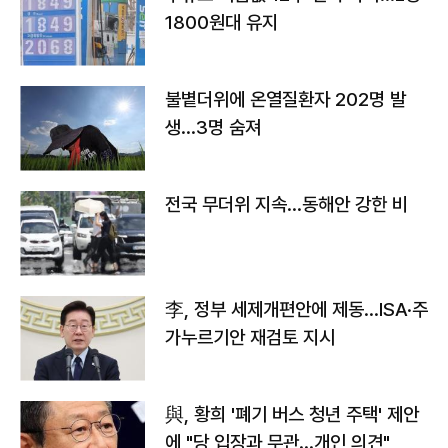
1800원대 유지
불볕더위에 온열질환자 202명 발
생…3명 숨져
전국 무더위 지속…동해안 강한 비
李, 정부 세제개편안에 제동…ISA·주
가누르기안 재검토 지시
與, 황희 '폐기 버스 청년 주택' 제안
에 "당 입장과 무관…개인 의견"