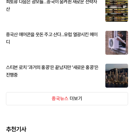
희토류 다음은 광모듈…중국이 움켜쥔 새로운 전략자
산
중국산 에어콘을 웃돈 주고 산다...유럽 열광시킨 메이
디
스티븐 로치 '과거의 홍콩'은 끝났지만 '새로운 홍콩'은
진행중
중국뉴스
더보기
추천기사