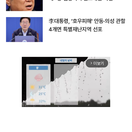
李대통령, '호우피해' 안동·의성 관할
4개면 특별재난지역 선포
더보기
arrow_forward_ios
Unmute