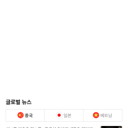
글로벌 뉴스
중국
일본
베트남