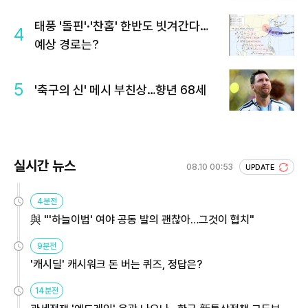
태풍 '돌핀'·'찬홈' 한반도 빗겨간다…
4
예상 경로는?
5
'축구의 신' 메시 부친상…향년 68세
실시간 뉴스
08.10 00:53
UPDATE
4분전
與 "'하늘이법' 여야 공동 발의 괜찮아…그것이 협치"
9분전
'캐시딜' 캐시워크 돈 버는 퀴즈, 정답은?
14분전