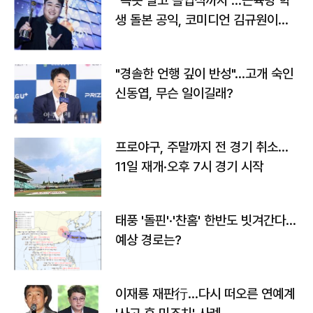
"속옷 빨고 졸업식까지"…근육병 학
생 돌본 공익, 코미디언 김규원이었
다
"경솔한 언행 깊이 반성"…고개 숙인
신동엽, 무슨 일이길래?
프로야구, 주말까지 전 경기 취소…
11일 재개·오후 7시 경기 시작
태풍 '돌핀'·'찬홈' 한반도 빗겨간다…
예상 경로는?
이재룡 재판行…다시 떠오른 연예계