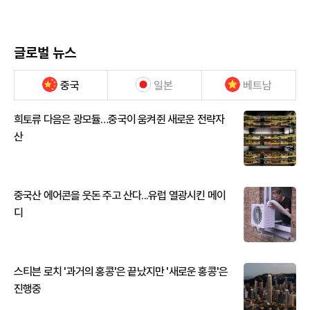
글로벌 뉴스
중국
일본
베트남
희토류 다음은 광모듈…중국이 움켜쥔 새로운 전략자
산
중국산 에어콘을 웃돈 주고 산다...유럽 열광시킨 메이
디
스티븐 로치 '과거의 홍콩'은 끝났지만 '새로운 홍콩'은
진행중