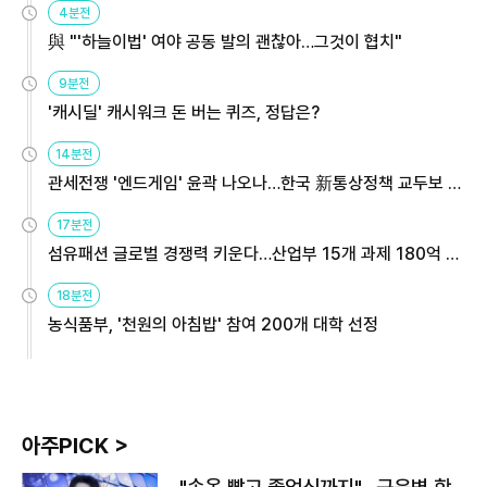
4분전
與 "'하늘이법' 여야 공동 발의 괜찮아…그것이 협치"
9분전
'캐시딜' 캐시워크 돈 버는 퀴즈, 정답은?
14분전
관세전쟁 '엔드게임' 윤곽 나오나…한국 新통상정책 교두보 활
용해야
17분전
섬유패션 글로벌 경쟁력 키운다…산업부 15개 과제 180억 지
원
18분전
농식품부, '천원의 아침밥' 참여 200개 대학 선정
아주PICK >