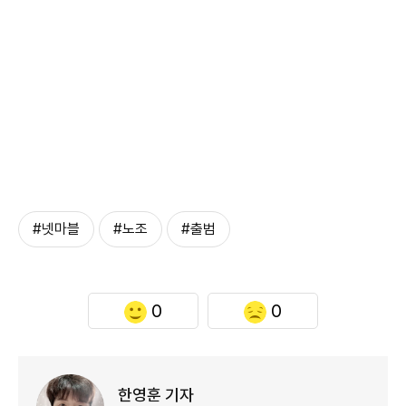
#넷마블
#노조
#출범
0
0
한영훈 기자