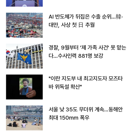
AI 반도체가 뒤집은 수출 순위…韓·
대만, 사상 첫 日 추월
경찰, 9월부터 '제 가족 사건' 못 맡는
다…수사인력 881명 보강
"이란 지도부 내 최고지도자 모즈타
바 위독설 확산"
서울 낮 35도 무더위 계속…동해안
최대 150㎜ 폭우