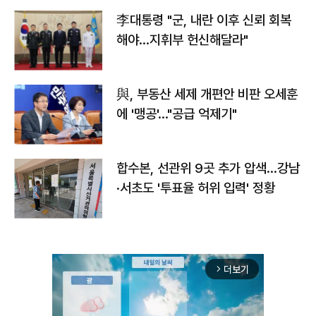
李대통령 "군, 내란 이후 신뢰 회복
해야…지휘부 헌신해달라"
與, 부동산 세제 개편안 비판 오세훈
에 '맹공'…"공급 억제기"
합수본, 선관위 9곳 추가 압색…강남
·서초도 '투표율 허위 입력' 정황
더보기
arrow_forward_ios