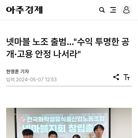
로
아
그
검
전
주
인
색
체
경
메
제
뉴
넷마블 노조 출범…"수익 투명한 공
개·고용 안정 나서라"
한영훈 기자
공
텍
입력 2024-05-07 12:53
유
스
트
크
기