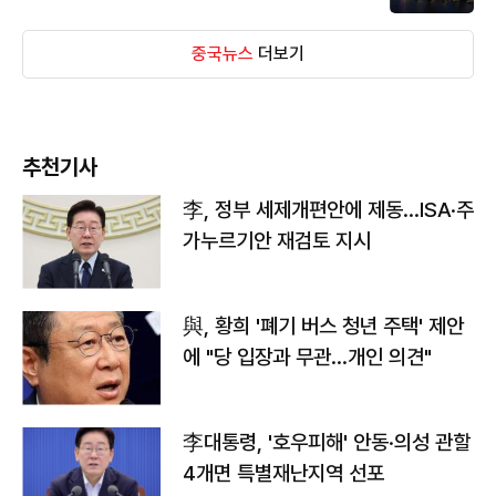
중국뉴스
더보기
추천기사
李, 정부 세제개편안에 제동…ISA·주
가누르기안 재검토 지시
與, 황희 '폐기 버스 청년 주택' 제안
에 "당 입장과 무관…개인 의견"
李대통령, '호우피해' 안동·의성 관할
4개면 특별재난지역 선포