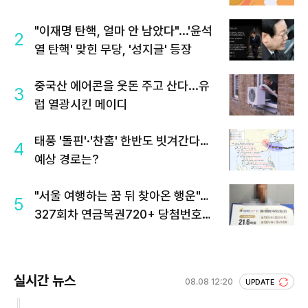
"이재명 탄핵, 얼마 안 남았다"...'윤석
2
열 탄핵' 맞힌 무당, '성지글' 등장
중국산 에어콘을 웃돈 주고 산다...유
3
럽 열광시킨 메이디
태풍 '돌핀'·'찬홈' 한반도 빗겨간다…
4
예상 경로는?
"서울 여행하는 꿈 뒤 찾아온 행운"…
5
327회차 연금복권720+ 당첨번호조
회 주목
실시간 뉴스
08.08 12:20
UPDATE