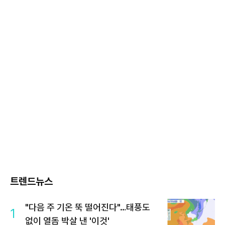
트렌드뉴스
"다음 주 기온 뚝 떨어진다"…태풍도
1
없이 열돔 박살 낸 '이것'