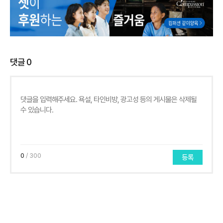
댓글
0
0
/ 300
등록