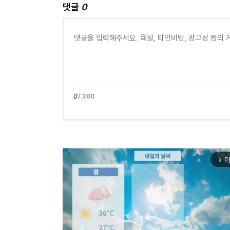
댓글
0
0
/ 300
더
arrow_forward_ios