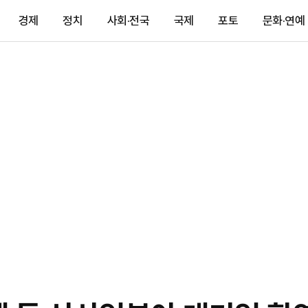
경제
정치
사회·전국
국제
포토
문화·연예