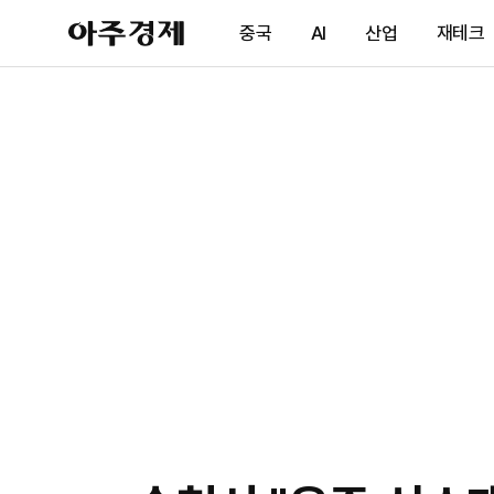
아
중국
AI
산업
재테크
주
경
제