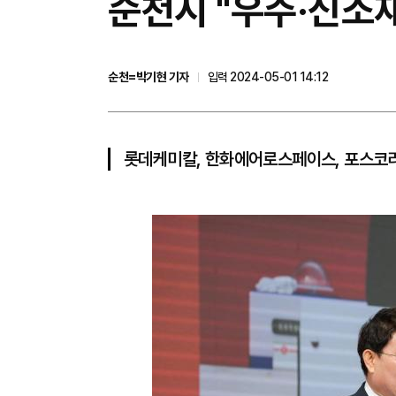
순천시 "우주·신소
순천=박기현 기자
입력 2024-05-01 14:12
롯데케미칼, 한화에어로스페이스, 포스코