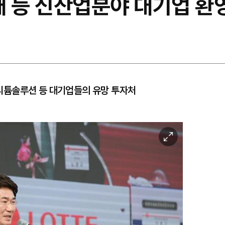
재 등 신산업분야 대기업 환
리튬솔루션 등 대기업들의 유망 투자처
이
미
지
확
대