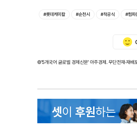
#롯데케미칼
#순천시
#착공식
#컴파
©'5개국어 글로벌 경제신문' 아주경제. 무단전재·재배