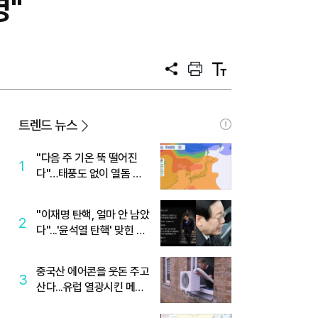
영"
공
프
텍
유
린
스
트
트
크
기
트렌드 뉴스
"다음 주 기온 뚝 떨어진
1
다"…태풍도 없이 열돔 박
살 낸 '이것'
"이재명 탄핵, 얼마 안 남았
2
다"...'윤석열 탄핵' 맞힌 무
당, '성지글' 등장
중국산 에어콘을 웃돈 주고
3
산다...유럽 열광시킨 메이
디