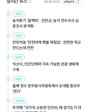
실시간 뉴스
08.08 13:35
UPDATE
3분전
농지투기 '꼼짝마'…진안군, 농지 전수조사 심
층조사 본격화
5분전
안민석표 '안전대책 특별 재점검'...안전한 학교
만드는데 만전
6분전
익산시, 민간단체와 지속 가능한 관광 생태계
구축
8분전
올해 장수 한우랑사과랑축제서 초대형 종모우
'뜬다'
23분전
추미애 "국가직 소방관 인건비, 왜 경기도가 대