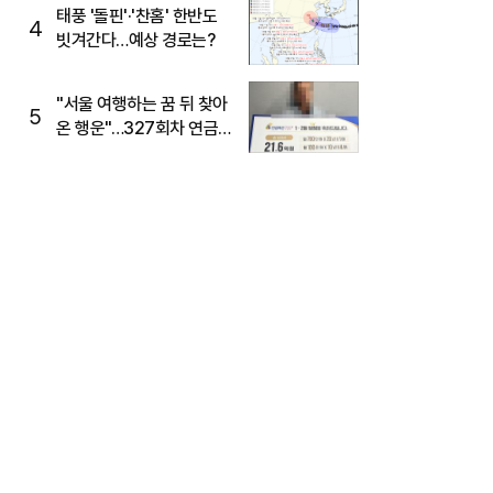
태풍 '돌핀'·'찬홈' 한반도
4
빗겨간다…예상 경로는?
"서울 여행하는 꿈 뒤 찾아
5
온 행운"…327회차 연금
복권720+ 당첨번호조회
주목