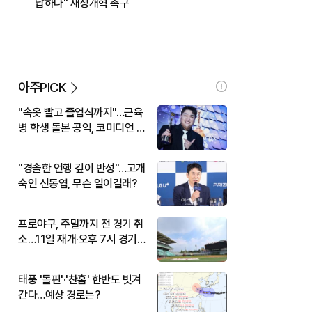
납하나" 재정개혁 촉구
아주PICK
"속옷 빨고 졸업식까지"…근육
병 학생 돌본 공익, 코미디언 김
규원이었다
"경솔한 언행 깊이 반성"…고개
숙인 신동엽, 무슨 일이길래?
프로야구, 주말까지 전 경기 취
소…11일 재개·오후 7시 경기
시작
태풍 '돌핀'·'찬홈' 한반도 빗겨
간다…예상 경로는?