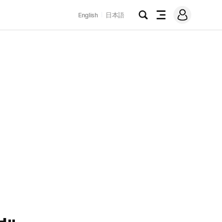
로
English
日本語
그
검
전
인
색
체
메
뉴