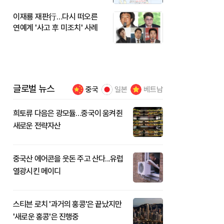
이재룡 재판行…다시 떠오른
연예계 '사고 후 미조치' 사례
글로벌 뉴스
중국
일본
베트남
희토류 다음은 광모듈…중국이 움켜쥔
새로운 전략자산
중국산 에어콘을 웃돈 주고 산다...유럽
열광시킨 메이디
스티븐 로치 '과거의 홍콩'은 끝났지만
'새로운 홍콩'은 진행중