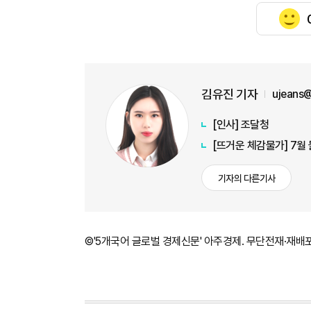
김유진 기자
ujeans
[인사] 조달청
[뜨거운 체감물가] 7월
기자의 다른기사
©'5개국어 글로벌 경제신문' 아주경제. 무단전재·재배