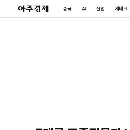
아
중국
AI
산업
재테크
주
경
제