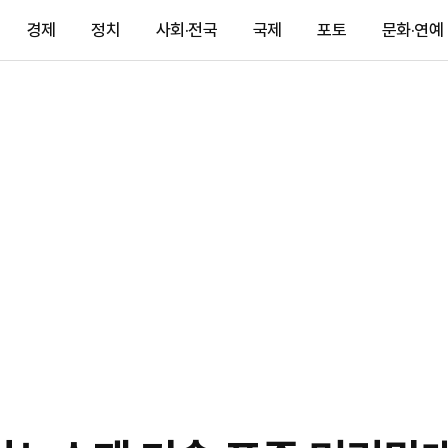
경제
정치
사회·전국
국제
포토
문화·연예