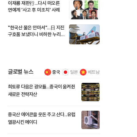
이재룡 재판行…다시 떠오른
연예계 '사고 후 미조치' 사례
"한국산 물은 안마셔"…日 지진
구호품 보냈더니 비하한 누리
꾼
글로벌 뉴스
중국
일본
베트남
희토류 다음은 광모듈…중국이 움켜쥔
새로운 전략자산
중국산 에어콘을 웃돈 주고 산다...유럽
열광시킨 메이디