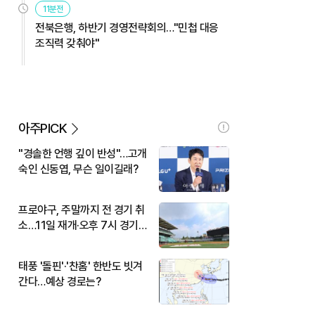
11분전
전북은행, 하반기 경영전략회의…"민첩 대응
조직력 갖춰야"
아주PICK
"경솔한 언행 깊이 반성"…고개
숙인 신동엽, 무슨 일이길래?
프로야구, 주말까지 전 경기 취
소…11일 재개·오후 7시 경기
시작
태풍 '돌핀'·'찬홈' 한반도 빗겨
간다…예상 경로는?