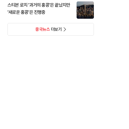
스티븐 로치 '과거의 홍콩'은 끝났지만
'새로운 홍콩'은 진행중
중국뉴스
더보기