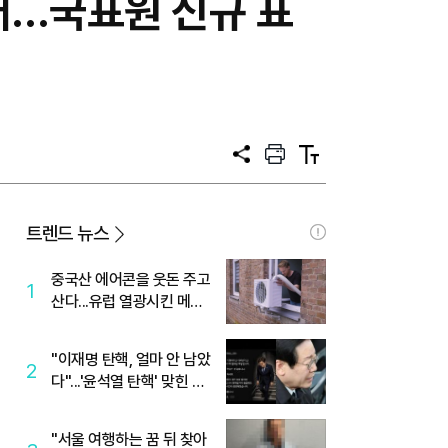
대…국표원 신규 표
공
프
텍
유
린
스
트
트
크
기
트렌드 뉴스
중국산 에어콘을 웃돈 주고
1
산다...유럽 열광시킨 메이
디
"이재명 탄핵, 얼마 안 남았
2
다"...'윤석열 탄핵' 맞힌 무
당, '성지글' 등장
"서울 여행하는 꿈 뒤 찾아