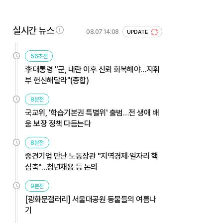
실시간 뉴스
08.07 14:08
UPDATE
56초전
李대통령 "군, 내란 이후 신뢰 회복해야…지휘
부 헌신해달라"(종합)
8분전
국교위, '학습기본권 특별위' 출범…전 생애 배
움 보장 정책 다듬는다
8분전
중견기업 만난 노동장관 "지역경제·일자리 핵
심축"…청년채용 등 논의
9분전
[광화문갤러리] 서울대공원 동물들의 여름나
기