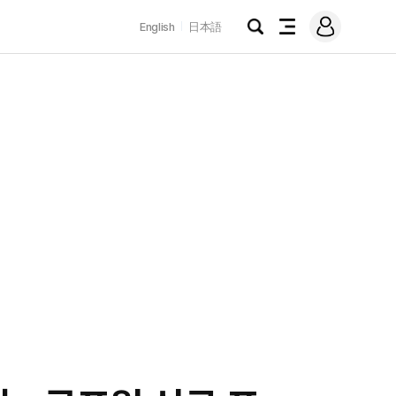
로
English
日本語
그
검
전
인
색
체
메
뉴