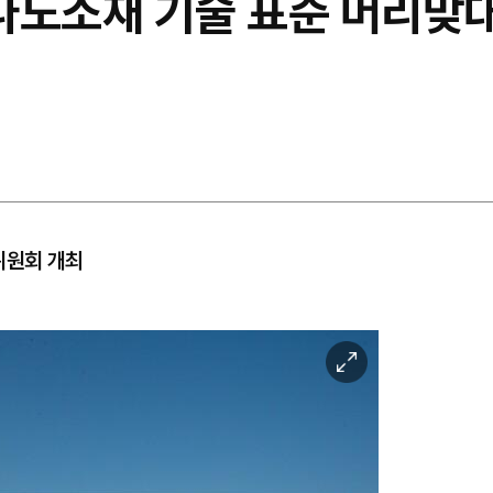
나노소재 기술 표준 머리맞
위원회 개최
이
미
지
확
대