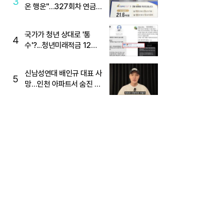
3
온 행운"…327회차 연금
복권720+ 당첨번호조회
주목
국가가 청년 상대로 '통
4
수'?...청년미래적금 12%
준다더니 "응, 오류야"
신남성연대 배인규 대표 사
5
망…인천 아파트서 숨진 채
발견