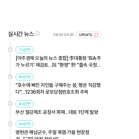
실시간 뉴스
08.09 04:30
UPDATE
7시간전
[아주경제 오늘의 뉴스 종합] 李대통령 'ISA·주
가 누르기' 재검토…與 "환영" 野 "졸속 국정"
外
8시간전
"호수에 빠진 지인들 구해주는 꿈, 행운 직감했
다"…1236회차 로또당첨번호조회 주목
8시간전
부산 철강제조 공장서 화재…대응 1단계 발령
9시간전
명현관 해남군수, 주말 폭염·가뭄 현장점