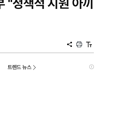
 "정책적 지원 아끼
공
프
텍
유
린
스
트
트
크
기
트렌드 뉴스