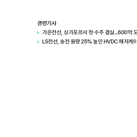
관련기사
가온전선, 싱가포르서 첫 수주 결실…600억 
LS전선, 송전 용량 25% 높인 HVDC 해저케