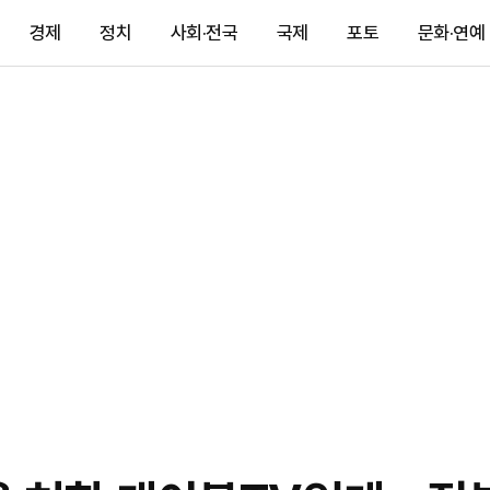
경제
정치
사회·전국
국제
포토
문화·연예