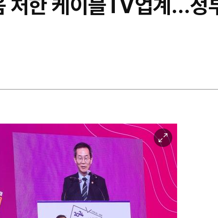
려움 처한 케이블TV업계…정부
이
미
지
확
대