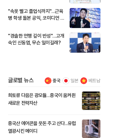
"속옷 빨고 졸업식까지"…근육
병 학생 돌본 공익, 코미디언 김
규원이었다
"경솔한 언행 깊이 반성"…고개
숙인 신동엽, 무슨 일이길래?
글로벌 뉴스
중국
일본
베트남
희토류 다음은 광모듈…중국이 움켜쥔
새로운 전략자산
중국산 에어콘을 웃돈 주고 산다...유럽
열광시킨 메이디