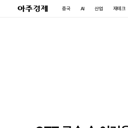
아
중국
AI
산업
재테크
주
경
제