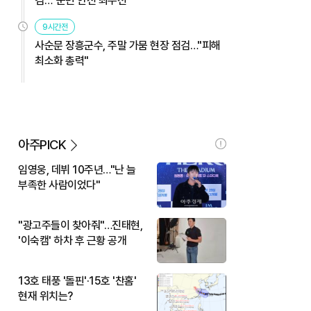
검…"군민 안전 최우선"
9시간전
사순문 장흥군수, 주말 가뭄 현장 점검…"피해
최소화 총력"
아주PICK
임영웅, 데뷔 10주년…"난 늘
부족한 사람이었다"
"광고주들이 찾아줘"…진태현,
'이숙캠' 하차 후 근황 공개
13호 태풍 '돌핀'·15호 '찬홈'
현재 위치는?