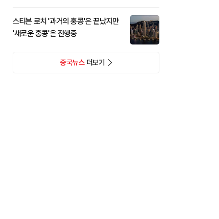
스티븐 로치 '과거의 홍콩'은 끝났지만
'새로운 홍콩'은 진행중
중국뉴스
더보기