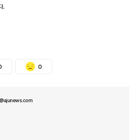
다.
0
0
l@ajunews.com