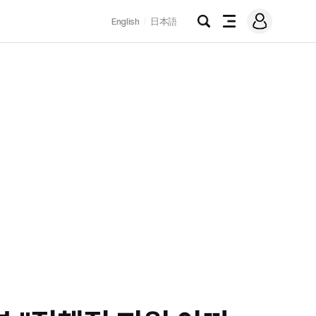
로
English
日本語
그
검
전
인
색
체
메
뉴