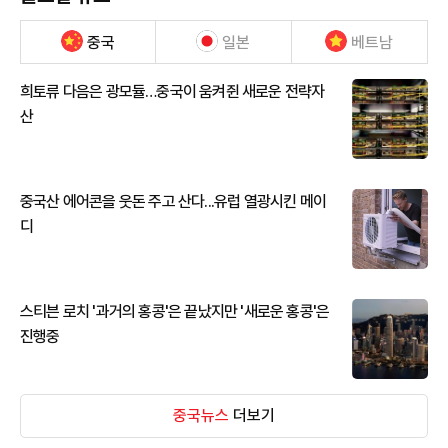
중국
일본
베트남
희토류 다음은 광모듈…중국이 움켜쥔 새로운 전략자
산
중국산 에어콘을 웃돈 주고 산다...유럽 열광시킨 메이
디
스티븐 로치 '과거의 홍콩'은 끝났지만 '새로운 홍콩'은
진행중
중국뉴스
더보기