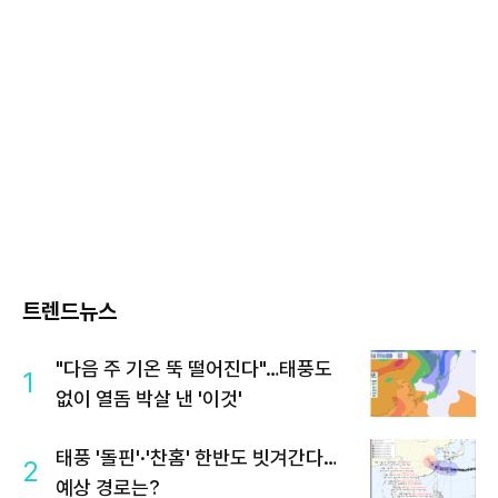
트렌드뉴스
"다음 주 기온 뚝 떨어진다"…태풍도
1
없이 열돔 박살 낸 '이것'
태풍 '돌핀'·'찬홈' 한반도 빗겨간다…
2
예상 경로는?