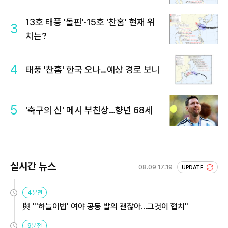
13호 태풍 '돌핀'·15호 '찬홈' 현재 위
3
치는?
4
태풍 '찬홈' 한국 오나…예상 경로 보니
5
'축구의 신' 메시 부친상…향년 68세
실시간 뉴스
08.09 17:19
UPDATE
4분전
與 "'하늘이법' 여야 공동 발의 괜찮아…그것이 협치"
9분전