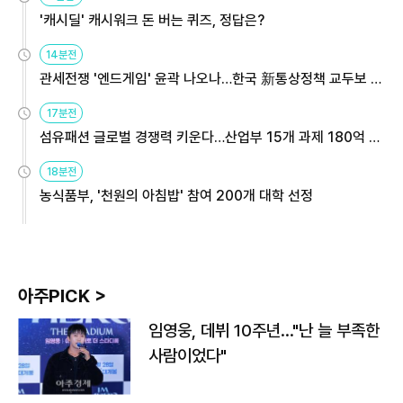
'캐시딜' 캐시워크 돈 버는 퀴즈, 정답은?
14분전
관세전쟁 '엔드게임' 윤곽 나오나…한국 新통상정책 교두보 활
용해야
17분전
섬유패션 글로벌 경쟁력 키운다…산업부 15개 과제 180억 지
원
18분전
농식품부, '천원의 아침밥' 참여 200개 대학 선정
아주PICK >
임영웅, 데뷔 10주년…"난 늘 부족한
사람이었다"