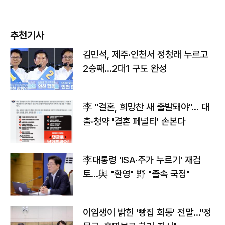
추천기사
김민석, 제주·인천서 정청래 누르고
2승째…2대1 구도 완성
李 "결혼, 희망찬 새 출발돼야"… 대
출·청약 '결혼 페널티' 손본다
李대통령 'ISA·주가 누르기' 재검
토…與 "환영" 野 "졸속 국정"
이임생이 밝힌 '빵집 회동' 전말…"정