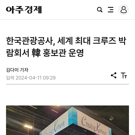
로
아
그
검
전
주
인
색
체
경
메
제
뉴
한국관광공사, 세계 최대 크루즈 박
람회서 韓 홍보관 운영
김다이 기자
공
텍
입력 2024-04-11 09:29
유
스
트
크
기