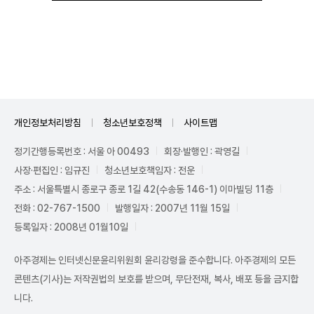
Unmute
개인정보처리방침
청소년보호정책
사이트맵
정기간행등록번호 : 서울 아 00493
회장·발행인 : 곽영길
사장·편집인 : 임규진
청소년보호책임자 : 전운
주소 : 서울특별시 종로구 종로 1길 42(수송동 146-1) 이마빌딩 11층
전화 : 02-767-1500
발행일자 : 2007년 11월 15일
등록일자 : 2008년 01월10일
아주경제는 인터넷신문윤리위원회 윤리강령을 준수합니다. 아주경제의 모든
콘텐츠(기사)는 저작권법의 보호를 받으며, 무단전재, 복사, 배포 등을 금지합
니다.