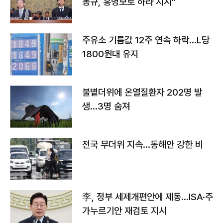
몽규, 홍명보로 하라 지시"
주유소 기름값 12주 연속 하락…L당
1800원대 유지
불볕더위에 온열질환자 202명 발
생…3명 숨져
전국 무더위 지속…동해안 강한 비
李, 정부 세제개편안에 제동…ISA·주
가누르기안 재검토 지시