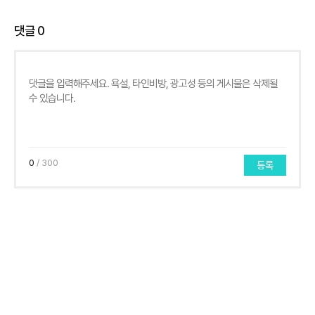
댓글
0
0
/ 300
등록