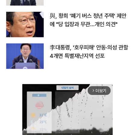
與, 황희 '폐기 버스 청년 주택' 제안
에 "당 입장과 무관…개인 의견"
李대통령, '호우피해' 안동·의성 관할
4개면 특별재난지역 선포
더보기
arrow_forward_ios