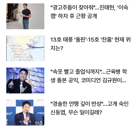
"광고주들이 찾아줘"…진태현, '이숙
캠' 하차 후 근황 공개
13호 태풍 '돌핀'·15호 '찬홈' 현재 위
치는?
"속옷 빨고 졸업식까지"…근육병 학
생 돌본 공익, 코미디언 김규원이었
다
"경솔한 언행 깊이 반성"…고개 숙인
신동엽, 무슨 일이길래?