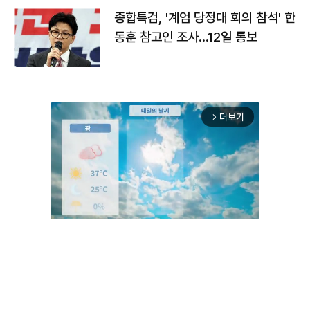
종합특검, '계엄 당정대 회의 참석' 한
동훈 참고인 조사...12일 통보
더보기
arrow_forward_ios
Unmute