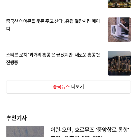
중국산 에어콘을 웃돈 주고 산다...유럽 열광시킨 메이
디
스티븐 로치 '과거의 홍콩'은 끝났지만 '새로운 홍콩'은
진행중
중국뉴스
더보기
추천기사
이란·오만, 호르무즈 '중앙항로 통항'