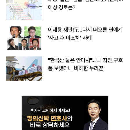
예상 경로는?
이재룡 재판行…다시 떠오른 연예계
'사고 후 미조치' 사례
"한국산 물은 안마셔"…日 지진 구호
품 보냈더니 비하한 누리꾼