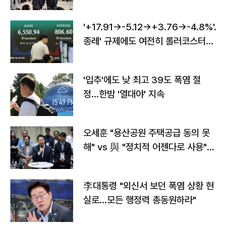
'+17.91→-5.12→+3.76→-4.8%'…'
종레' 규제에도 여전히 롤러코스터
타는 코스피
'입추'에도 낮 최고 39도 폭염 절
정…한밤 '열대야' 지속
오세훈 "용산공원 주택공급 동의 못
해" vs 與 "정치적 어젠다로 사용"
맞불
李대통령 "외신서 보던 폭염 상황 현
실로…모든 행정력 총동원하라"