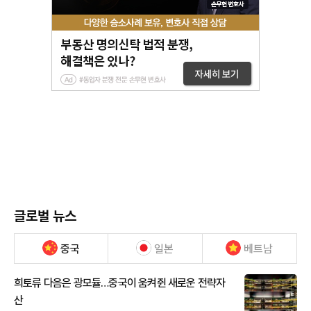
글로벌 뉴스
중국
일본
베트남
희토류 다음은 광모듈…중국이 움켜쥔 새로운 전략자
산