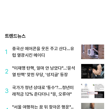
트렌드뉴스
중국산 에어콘을 웃돈 주고 산다...유
1
럽 열광시킨 메이디
"이재명 탄핵, 얼마 안 남았다"...'윤석
2
열 탄핵' 맞힌 무당, '성지글' 등장
국가가 청년 상대로 '통수'?...청년미
3
래적금 12% 준다더니 "응, 오류야"
"서울 여행하는 꿈 뒤 찾아온 행운"…