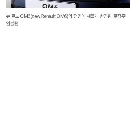
뉴 르노 QM6(new Renault QM6)의 전면에 새롭게 반영된 '로장주'
엠블럼