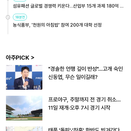
섬유패션 글로벌 경쟁력 키운다…산업부 15개 과제 180억 지
원
18분전
농식품부, '천원의 아침밥' 참여 200개 대학 선정
아주PICK >
"경솔한 언행 깊이 반성"…고개 숙인
신동엽, 무슨 일이길래?
프로야구, 주말까지 전 경기 취소…
11일 재개·오후 7시 경기 시작
태풍 '돌핀'·'찬홈' 한반도 빗겨간다…