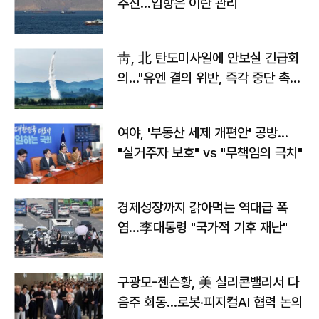
추진…입항은 이란 관리
靑, 北 탄도미사일에 안보실 긴급회
의…"유엔 결의 위반, 즉각 중단 촉
구"
여야, '부동산 세제 개편안' 공방…
"실거주자 보호" vs "무책임의 극치"
경제성장까지 갉아먹는 역대급 폭
염…李대통령 "국가적 기후 재난"
구광모-젠슨황, 美 실리콘밸리서 다
음주 회동…로봇·피지컬AI 협력 논의