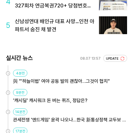
4
327회차 연금복권720+ 당첨번호조
회 주목
신남성연대 배인규 대표 사망…인천 아
5
파트서 숨진 채 발견
실시간 뉴스
08.07 13:57
UPDATE
4분전
與 "'하늘이법' 여야 공동 발의 괜찮아…그것이 협치"
9분전
'캐시딜' 캐시워크 돈 버는 퀴즈, 정답은?
14분전
관세전쟁 '엔드게임' 윤곽 나오나…한국 新통상정책 교두보 활
용해야
17분전