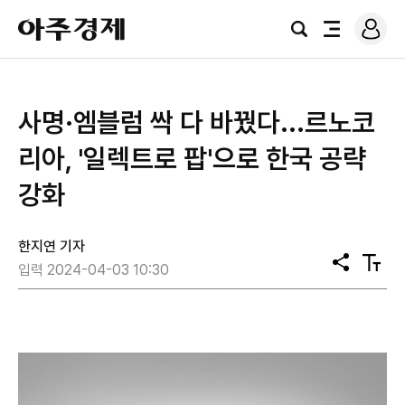
로
아
그
검
전
주
인
색
체
경
메
제
뉴
사명·엠블럼 싹 다 바꿨다...르노코
리아, '일렉트로 팝'으로 한국 공략
강화
한지연 기자
공
텍
입력 2024-04-03 10:30
유
스
트
크
기