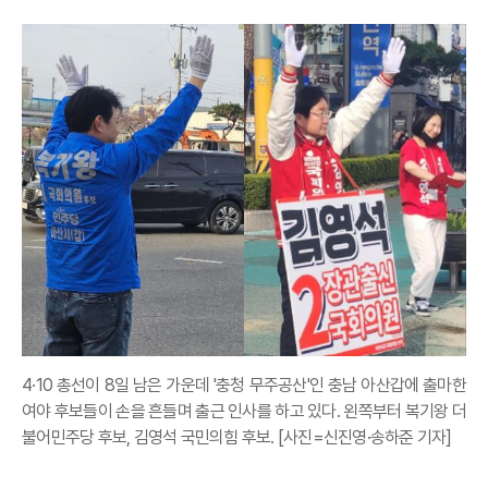
4·10 총선이 8일 남은 가운데 '충청 무주공산'인 충남 아산갑에 출마한
여야 후보들이 손을 흔들며 출근 인사를 하고 있다. 왼쪽부터 복기왕 더
불어민주당 후보, 김영석 국민의힘 후보. [사진=신진영·송하준 기자]