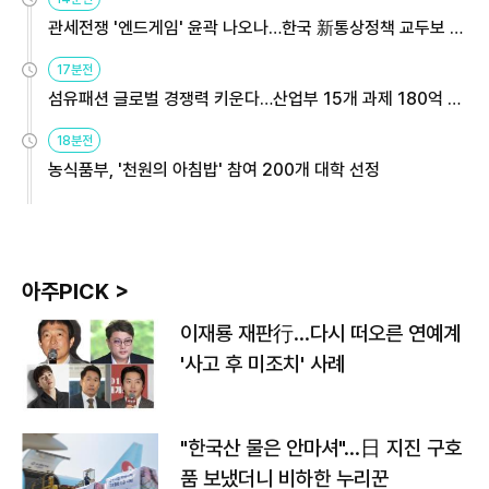
관세전쟁 '엔드게임' 윤곽 나오나…한국 新통상정책 교두보 활
용해야
17분전
섬유패션 글로벌 경쟁력 키운다…산업부 15개 과제 180억 지
원
18분전
농식품부, '천원의 아침밥' 참여 200개 대학 선정
아주PICK >
이재룡 재판行…다시 떠오른 연예계
'사고 후 미조치' 사례
"한국산 물은 안마셔"…日 지진 구호
품 보냈더니 비하한 누리꾼