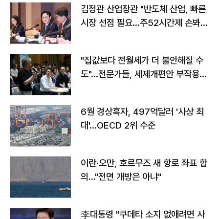
김정관 산업장관 "반도체 산업, 빠른
시장 선점 필요…주52시간제 손봐
야"
"집값보다 전월세가 더 불안해질 수
도"…전문가들, 세제개편안 부작용
우려
6월 경상흑자, 497억달러 '사상 최
대'…OECD 2위 수준
이란·오만, 호르무즈 새 항로 좌표 합
의…"전면 개방은 아냐"
李대통령 "쿠데타 소지 없애려면 사