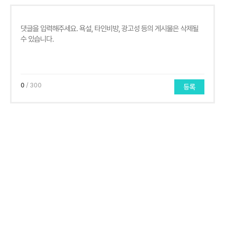
0
/ 300
등록