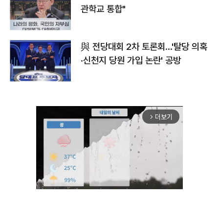
관학교 통합"
與 전당대회 2차 토론회…'탈당 의혹
·신천지 당원 가입 논란' 공방
더보기
arrow_forward_ios
Unmute