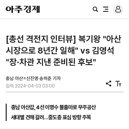
로
아
그
검
전
주
인
색
체
경
메
제
뉴
[총선 격전지 인터뷰] 복기왕 "아산
시장으로 8년간 일해" vs 김영석
"장·차관 지낸 준비된 후보"
충남 아산=신진영·송하준 기자
공
텍
입력 2024-04-03 03:00
유
스
트
크
기
충남 아산갑, 4선 이명수 불출마로 무주공산
세대별 견해 갈려…중도층 표심 방향 주목