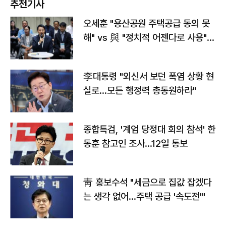
추천기사
오세훈 "용산공원 주택공급 동의 못
해" vs 與 "정치적 어젠다로 사용"
맞불
李대통령 "외신서 보던 폭염 상황 현
실로…모든 행정력 총동원하라"
종합특검, '계엄 당정대 회의 참석' 한
동훈 참고인 조사...12일 통보
靑 홍보수석 "세금으로 집값 잡겠다
는 생각 없어…주택 공급 '속도전'"