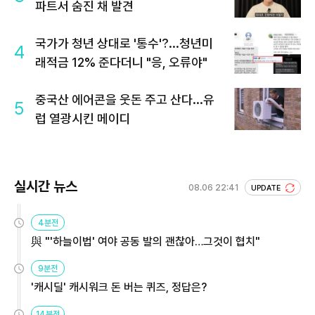
파트서 숨진 채 발견
국가가 청년 상대로 '통수'?...청년미
4
래적금 12% 준다더니 "응, 오류야"
중국산 에어콘을 웃돈 주고 산다...유
5
럽 열광시킨 메이디
실시간 뉴스
08.06 22:41
UPDATE
4분전
與 "'하늘이법' 여야 공동 발의 괜찮아…그것이 협치"
9분전
'캐시딜' 캐시워크 돈 버는 퀴즈, 정답은?
14분전