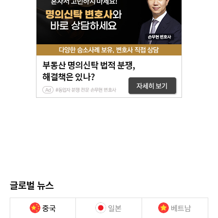
글로벌 뉴스
중국
일본
베트남