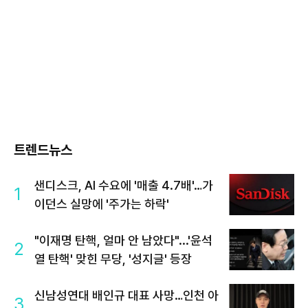
트렌드뉴스
샌디스크, AI 수요에 '매출 4.7배'…가
1
이던스 실망에 '주가는 하락'
"이재명 탄핵, 얼마 안 남았다"...'윤석
2
열 탄핵' 맞힌 무당, '성지글' 등장
신남성연대 배인규 대표 사망…인천 아
3