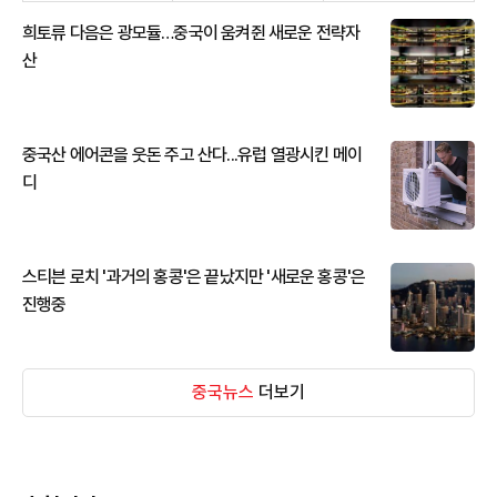
희토류 다음은 광모듈…중국이 움켜쥔 새로운 전략자
산
중국산 에어콘을 웃돈 주고 산다...유럽 열광시킨 메이
디
스티븐 로치 '과거의 홍콩'은 끝났지만 '새로운 홍콩'은
진행중
중국뉴스
더보기