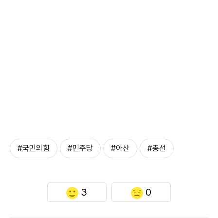
#국민의힘
#민주당
#아산
#총선
3
0