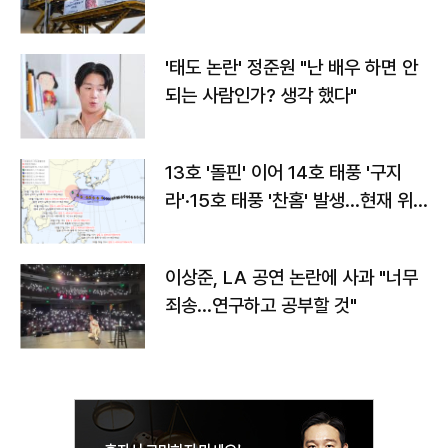
'태도 논란' 정준원 "난 배우 하면 안
되는 사람인가? 생각 했다"
13호 '돌핀' 이어 14호 태풍 '구지
라'·15호 태풍 '찬홈' 발생…현재 위
치와 이동경로는?
이상준, LA 공연 논란에 사과 "너무
죄송…연구하고 공부할 것"