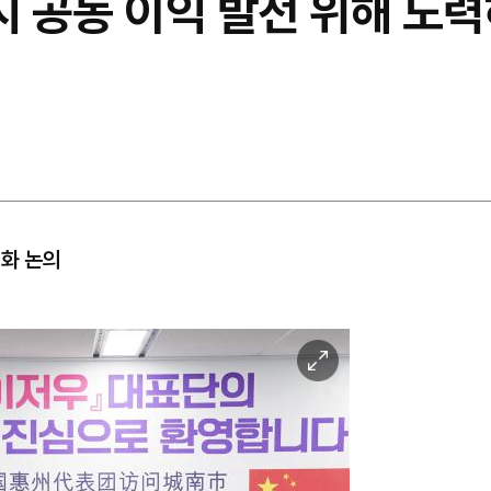
시 공동 이익 발전 위해 노
성화 논의
이
미
지
확
대