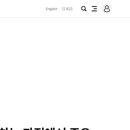
로
English
日本語
그
검
전
인
색
체
메
뉴