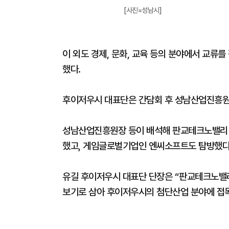
[사진=성남시]
이 외도 경제, 문화, 교육 등의 분야에서 교류
했다.
후이저우시 대표단은 간담회 후 성남산업진흥원
성남산업진흥원장 등이 배석해 판교테크노밸리(기업
했고, 게임글로벌기업인 엔씨소프트도 탐방했다
유길 후이저우시 대표단 단장은 “판교테크노밸
보기로 삼아 후이저우시의 첨단산업 분야에 접목