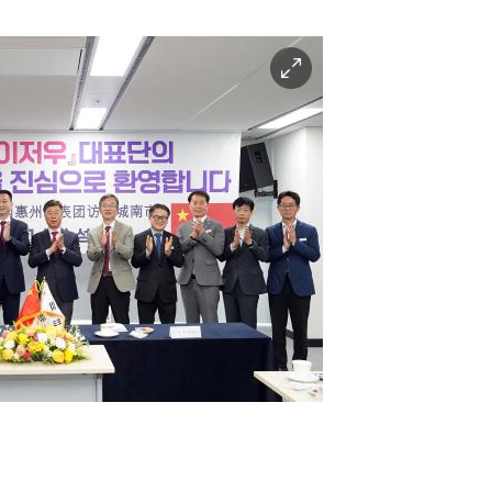
이
미
지
확
대