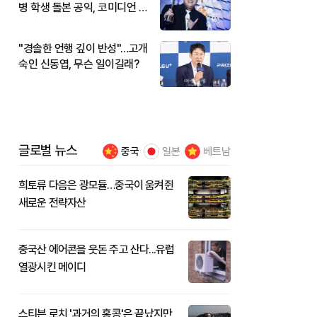
병 학생 돌본 공익, 코미디언 김
규원이었다
"경솔한 언행 깊이 반성"…고개
숙인 신동엽, 무슨 일이길래?
글로벌 뉴스
중국
일본
베트남
희토류 다음은 광모듈…중국이 움켜쥔
새로운 전략자산
중국산 에어콘을 웃돈 주고 산다...유럽
열광시킨 메이디
스티븐 로치 '과거의 홍콩'은 끝났지만