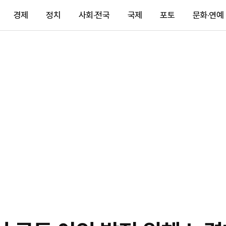
경제
정치
사회·전국
국제
포토
문화·연예