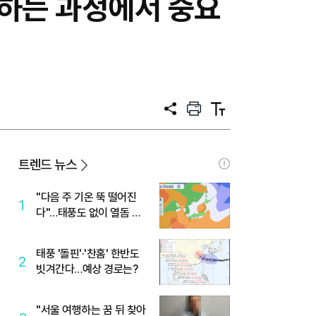
력하는 과정에서 중요
공
프
텍
유
린
스
트
트
크
기
트렌드 뉴스
"다음 주 기온 뚝 떨어진
1
다"…태풍도 없이 열돔 박
살 낸 '이것'
태풍 '돌핀'·'찬홈' 한반도
2
빗겨간다…예상 경로는?
"서울 여행하는 꿈 뒤 찾아