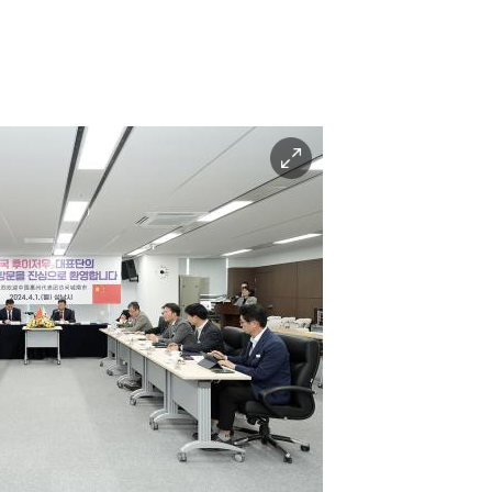
이
미
지
확
대