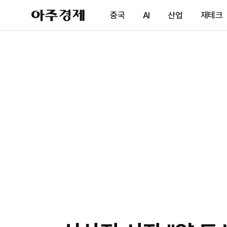
아
중국
AI
산업
재테크
주
경
제