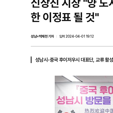
신상진 시장 "양 도
한 이정표 될 것"
성남=박재천 기자
입력 2024-04-01 19:12
성남시-중국 후이저우시 대표단, 교류 활