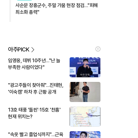
사순문 장흥군수, 주말 가뭄 현장 점검…"피해
최소화 총력"
아주PICK
임영웅, 데뷔 10주년…"난 늘
부족한 사람이었다"
"광고주들이 찾아줘"…진태현,
'이숙캠' 하차 후 근황 공개
13호 태풍 '돌핀'·15호 '찬홈'
현재 위치는?
"속옷 빨고 졸업식까지"…근육