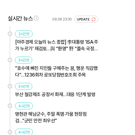
실시간 뉴스
08.08 23:30
UPDATE
2시간전
[아주경제 오늘의 뉴스 종합] 李대통령 'ISA·주
가 누르기' 재검토…與 "환영" 野 "졸속 국정"
外
3시간전
"호수에 빠진 지인들 구해주는 꿈, 행운 직감했
다"…1236회차 로또당첨번호조회 주목
3시간전
부산 철강제조 공장서 화재…대응 1단계 발령
4시간전
명현관 해남군수, 주말 폭염·가뭄 현장점
검…"군민 안전 최우선"
4시간전