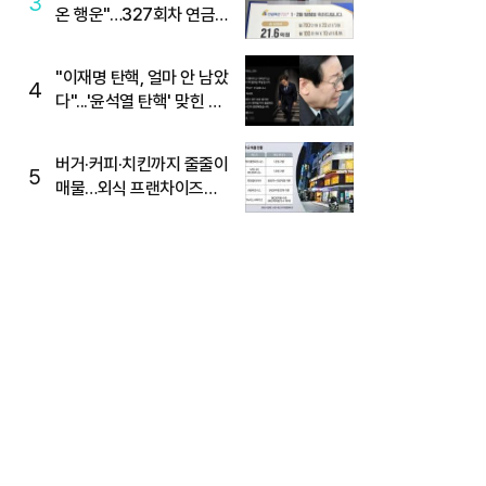
3
온 행운"…327회차 연금
복권720+ 당첨번호조회
주목
"이재명 탄핵, 얼마 안 남았
4
다"...'윤석열 탄핵' 맞힌 무
당, '성지글' 등장
버거·커피·치킨까지 줄줄이
5
매물…외식 프랜차이즈
M&A '활기'