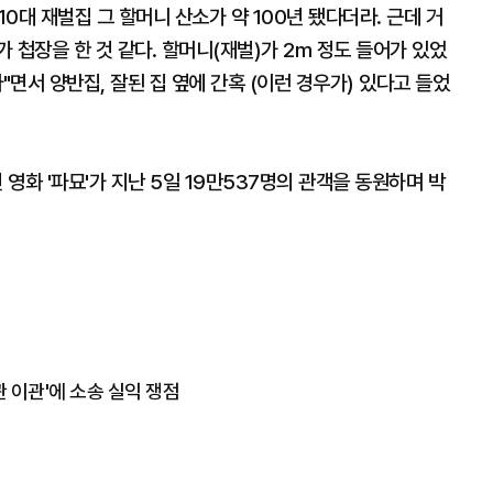
10대 재벌집 그 할머니 산소가 약 100년 됐다더라. 근데 거
 첩장을 한 것 같다. 할머니(재벌)가 2m 정도 들어가 있었
"면서 양반집, 잘된 집 옆에 간혹 (이런 경우가) 있다고 들었
영화 '파묘'가 지난 5일 19만537명의 관객을 동원하며 박
 이관'에 소송 실익 쟁점