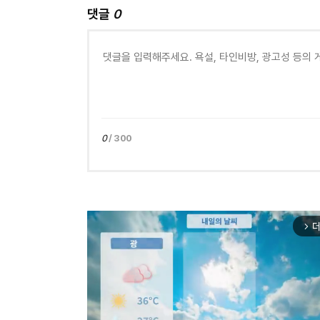
댓글
0
0
/ 300
더
arrow_forward_ios