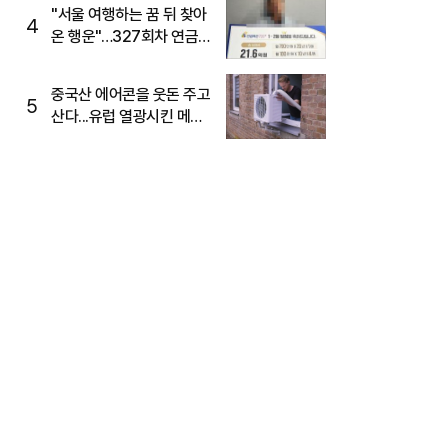
"서울 여행하는 꿈 뒤 찾아
4
온 행운"…327회차 연금
복권720+ 당첨번호조회
주목
중국산 에어콘을 웃돈 주고
5
산다...유럽 열광시킨 메이
디