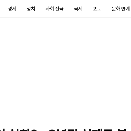
경제
정치
사회·전국
국제
포토
문화·연예