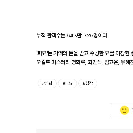
누적 관객수는 643만1726명이다.
'파묘'는 거액의 돈을 받고 수상한 묘를 이장한
오컬트 미스터리 영화로, 최민식, 김고은, 유해진
#영화
#파묘
#첩장