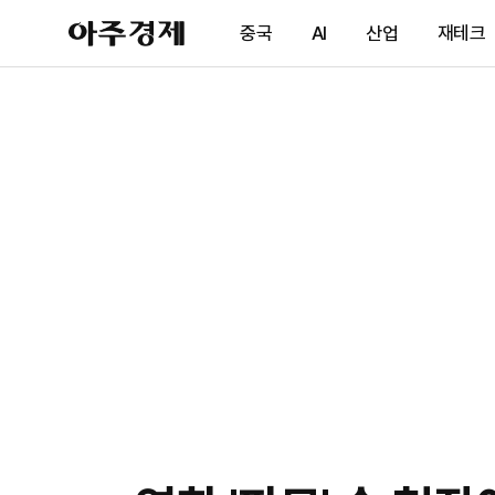
아
중국
AI
산업
재테크
주
경
제