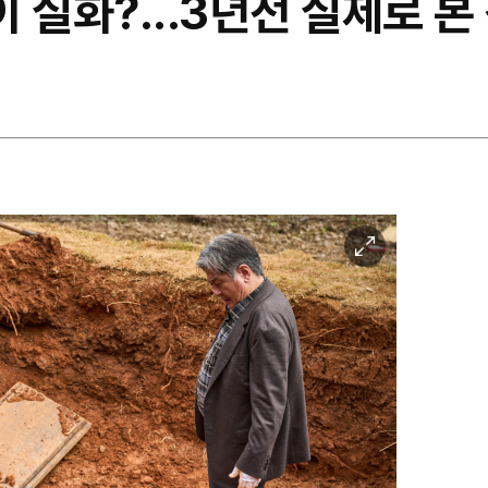
이 실화?...3년전 실제로 
이
미
지
확
대