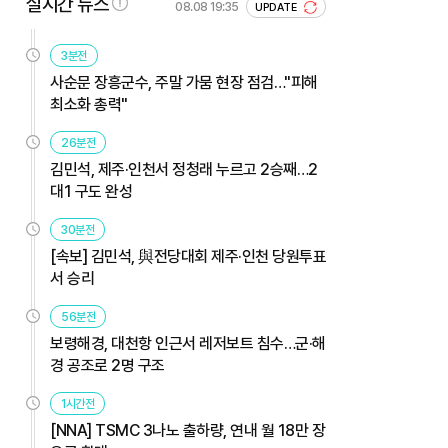
실시간 뉴스
08.08 19:35
UPDATE
3분전
사순문 장흥군수, 주말 가뭄 현장 점검…"피해
최소화 총력"
26분전
김민석, 제주·인천서 정청래 누르고 2승째…2
대1 구도 완성
30분전
[속보] 김민석, 與전당대회 제주·인천 당원투표
서 승리
56분전
보령해경, 대천항 인근서 레저보트 침수…군·해
경 공조로 2명 구조
1시간전
[NNA] TSMC 3나노 출하량, 연내 월 18만 장