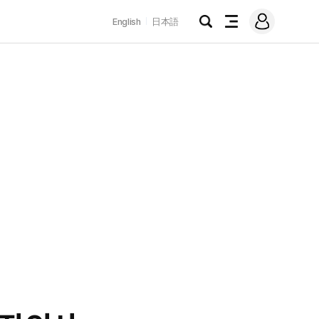
로
English
日本語
그
검
전
인
색
체
메
뉴