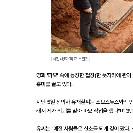
[사진=영화 '파묘' 스틸컷]
영화 '파묘' 속에 등장한 첩장(한 묫자리에 관
흥미를 끌고 있다.
지난 5일 장의사 유재철씨는 스브스뉴스와의 인터
래서 제가 의뢰를 맡아 파묘 작업을 했다"며 3
유씨는 "예전 사람들은 산소를 되게 깊이 팠다.