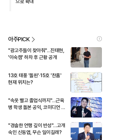
으로 확대
아주PICK
"광고주들이 찾아줘"…진태현,
'이숙캠' 하차 후 근황 공개
13호 태풍 '돌핀'·15호 '찬홈'
현재 위치는?
"속옷 빨고 졸업식까지"…근육
병 학생 돌본 공익, 코미디언 김
규원이었다
"경솔한 언행 깊이 반성"…고개
숙인 신동엽, 무슨 일이길래?