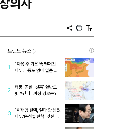
본 장의사
공
프
텍
유
린
스
트
트
크
기
트렌드 뉴스
"다음 주 기온 뚝 떨어진
1
다"…태풍도 없이 열돔 박
살 낸 '이것'
태풍 '돌핀'·'찬홈' 한반도
2
빗겨간다…예상 경로는?
"이재명 탄핵, 얼마 안 남았
3
다"...'윤석열 탄핵' 맞힌 무
당, '성지글' 등장