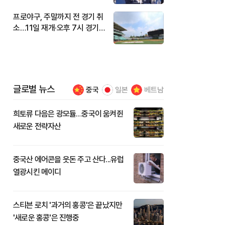
프로야구, 주말까지 전 경기 취
소…11일 재개·오후 7시 경기
시작
글로벌 뉴스
중국
일본
베트남
희토류 다음은 광모듈…중국이 움켜쥔
새로운 전략자산
중국산 에어콘을 웃돈 주고 산다...유럽
열광시킨 메이디
스티븐 로치 '과거의 홍콩'은 끝났지만
'새로운 홍콩'은 진행중