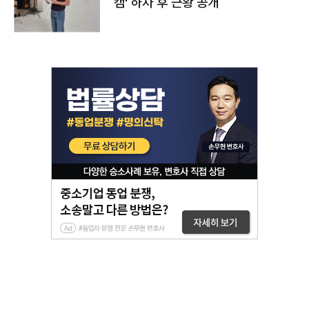
캠' 하차 후 근황 공개