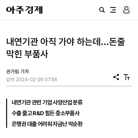
로
아
그
검
전
주
인
색
체
경
메
제
뉴
내연기관 아직 가야 하는데...돈줄
막힌 부품사
권가림 기자
공
텍
입력 2024-02-26 07:58
유
스
트
크
기
내연기관 관련 기업 사양산업 분류
수출 줄고 R&D 힘든 중소부품사
은행권 대출 어려워 자금난 악순환