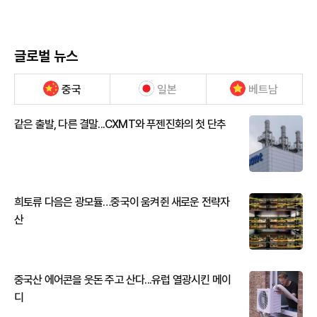
글로벌 뉴스
중국
일본
베트남
같은 출발, 다른 결말...CXMT와 푸젠진화의 첫 단추
희토류 다음은 광모듈…중국이 움켜쥔 새로운 전략자
산
중국산 에어콘을 웃돈 주고 산다...유럽 열광시킨 메이
디