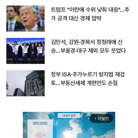
트럼프 "이란에 수위 낮춰 대응"…추
가 공격 대신 경제 압박
김민석, 강원·경북서 정청래에 신
승…부울경·대구 제외 모두 웃었다
정부 ISA·주가누르기 방지법 재검
토…부동산세제 개편안도 손질
더보기
arrow_forward_ios