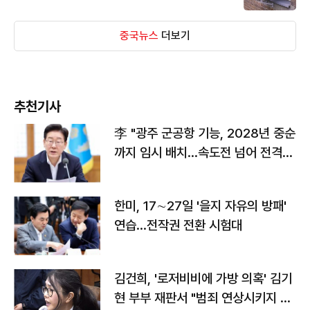
중국뉴스
더보기
추천기사
李 "광주 군공항 기능, 2028년 중순
까지 임시 배치…속도전 넘어 전격
전"
한미, 17∼27일 '을지 자유의 방패'
연습…전작권 전환 시험대
김건희, '로저비비에 가방 의혹' 김기
현 부부 재판서 "범죄 연상시키지 말