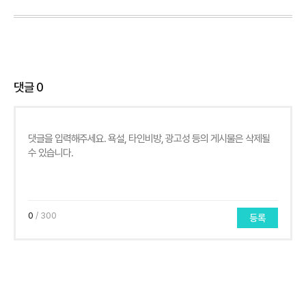
댓글
0
0
/ 300
등록