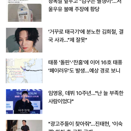
광복절 앞두고 "김구는 빨갱이"…서
울우유 불매 주장에 황당
'거꾸로 태극기'에 분노한 김희철, 결
국 사과…"제 잘못"
태풍 '돌핀'·'찬홈'에 이어 16호 태풍
'페이러우'도 발생…예상 경로 보니
임영웅, 데뷔 10주년…"난 늘 부족한
사람이었다"
"광고주들이 찾아줘"…진태현, '이숙