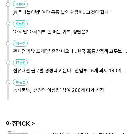
4분전
與 "'하늘이법' 여야 공동 발의 괜찮아…그것이 협치"
9분전
'캐시딜' 캐시워크 돈 버는 퀴즈, 정답은?
14분전
관세전쟁 '엔드게임' 윤곽 나오나…한국 新통상정책 교두보 활
용해야
17분전
섬유패션 글로벌 경쟁력 키운다…산업부 15개 과제 180억 지
원
18분전
농식품부, '천원의 아침밥' 참여 200개 대학 선정
아주PICK >