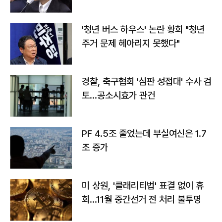
라"
'청년 버스 하우스' 논란 황희 "청년
주거 문제 헤아리지 못했다"
경찰, 축구협회 '심판 성접대' 수사 검
토…공소시효가 관건
PF 4.5조 줄었는데 부실여신은 1.7
조 증가
미 상원, '클래리티법' 표결 없이 휴
회…11월 중간선거 전 처리 불투명