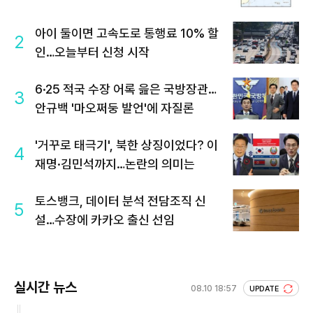
아이 둘이면 고속도로 통행료 10% 할
2
인…오늘부터 신청 시작
6·25 적국 수장 어록 읊은 국방장관…
3
안규백 '마오쩌둥 발언'에 자질론
'거꾸로 태극기', 북한 상징이었다? 이
4
재명·김민석까지…논란의 의미는
토스뱅크, 데이터 분석 전담조직 신
5
설…수장에 카카오 출신 선임
실시간 뉴스
08.10 18:57
UPDATE