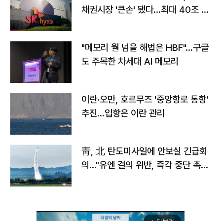
채권시장 '큰손' 됐다…최대 40조 투
자
"메모리 월 넘을 해법은 HBF"…구글
도 주목한 차세대 AI 메모리
이란·오만, 호르무즈 '중앙항로 통항'
추진…입항은 이란 관리
靑, 北 탄도미사일에 안보실 긴급회
의…"유엔 결의 위반, 즉각 중단 촉
구"