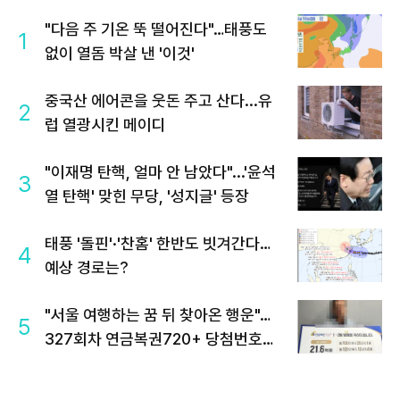
"다음 주 기온 뚝 떨어진다"…태풍도
1
없이 열돔 박살 낸 '이것'
중국산 에어콘을 웃돈 주고 산다...유
2
럽 열광시킨 메이디
"이재명 탄핵, 얼마 안 남았다"...'윤석
3
열 탄핵' 맞힌 무당, '성지글' 등장
태풍 '돌핀'·'찬홈' 한반도 빗겨간다…
4
예상 경로는?
"서울 여행하는 꿈 뒤 찾아온 행운"…
5
327회차 연금복권720+ 당첨번호조
회 주목