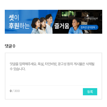
댓글
0
0
/ 300
등록