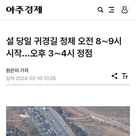
로
아
그
검
전
주
인
색
체
경
메
제
뉴
설 당일 귀경길 정체 오전 8∼9시
시작...오후 3∼4시 정점
원은미 기자
공
텍
입력 2024-02-10 10:26
유
스
트
크
기