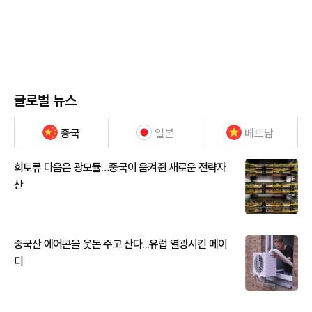
글로벌 뉴스
중국
일본
베트남
희토류 다음은 광모듈…중국이 움켜쥔 새로운 전략자
산
중국산 에어콘을 웃돈 주고 산다...유럽 열광시킨 메이
디