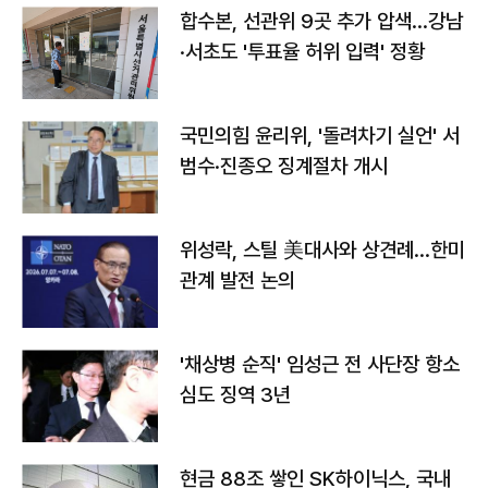
합수본, 선관위 9곳 추가 압색…강남
·서초도 '투표율 허위 입력' 정황
국민의힘 윤리위, '돌려차기 실언' 서
범수·진종오 징계절차 개시
위성락, 스틸 美대사와 상견례…한미
관계 발전 논의
'채상병 순직' 임성근 전 사단장 항소
심도 징역 3년
현금 88조 쌓인 SK하이닉스, 국내