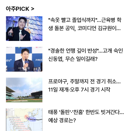
아주PICK >
"속옷 빨고 졸업식까지"…근육병 학
생 돌본 공익, 코미디언 김규원이었
다
"경솔한 언행 깊이 반성"…고개 숙인
신동엽, 무슨 일이길래?
프로야구, 주말까지 전 경기 취소…
11일 재개·오후 7시 경기 시작
태풍 '돌핀'·'찬홈' 한반도 빗겨간다…
예상 경로는?