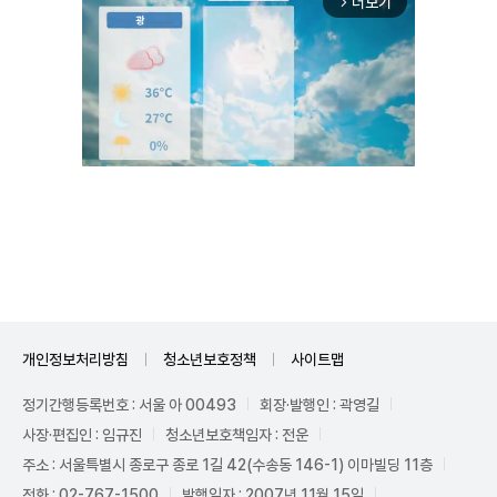
더보기
arrow_forward_ios
Mute
개인정보처리방침
청소년보호정책
사이트맵
정기간행등록번호 : 서울 아 00493
회장·발행인 : 곽영길
사장·편집인 : 임규진
청소년보호책임자 : 전운
주소 : 서울특별시 종로구 종로 1길 42(수송동 146-1) 이마빌딩 11층
전화 : 02-767-1500
발행일자 : 2007년 11월 15일