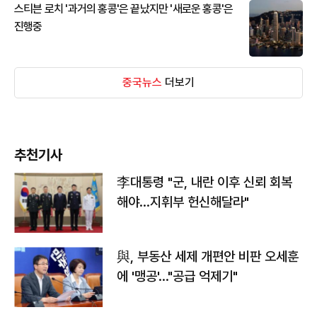
스티븐 로치 '과거의 홍콩'은 끝났지만 '새로운 홍콩'은
진행중
중국뉴스
더보기
추천기사
李대통령 "군, 내란 이후 신뢰 회복
해야…지휘부 헌신해달라"
與, 부동산 세제 개편안 비판 오세훈
에 '맹공'…"공급 억제기"