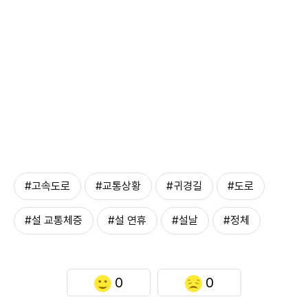
#고속도로
#교통상황
#귀경길
#도로
#설 교통체증
#설 연휴
#설날
#정체
0
0