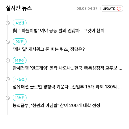
실시간 뉴스
08.08 04:37
UPDATE
4분전
與 "'하늘이법' 여야 공동 발의 괜찮아…그것이 협치"
9분전
'캐시딜' 캐시워크 돈 버는 퀴즈, 정답은?
14분전
관세전쟁 '엔드게임' 윤곽 나오나…한국 新통상정책 교두보 활
용해야
17분전
섬유패션 글로벌 경쟁력 키운다…산업부 15개 과제 180억 지
원
18분전
농식품부, '천원의 아침밥' 참여 200개 대학 선정