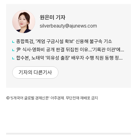
원은미 기자
silverbeauty@ajunews.com
종합특검, '계엄 구금시설 확보' 신용해 불구속 기소
尹 식사·영화비 공개 판결 뒤집힌 이유…'기록관 이관'에 소송 실익 쟁점
합수본, 노태악 '외유성 출장' 배우자 수행 직원 동행 정황 포착
기자의 다른기사
©'5개국어 글로벌 경제신문' 아주경제. 무단전재·재배포 금지