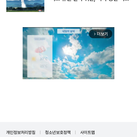
구"
더보기
arrow_forward_ios
Unmute
개인정보처리방침
청소년보호정책
사이트맵