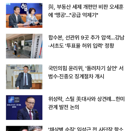
與, 부동산 세제 개편안 비판 오세훈
에 '맹공'…"공급 억제기"
합수본, 선관위 9곳 추가 압색…강남
·서초도 '투표율 허위 입력' 정황
국민의힘 윤리위, '돌려차기 실언' 서
범수·진종오 징계절차 개시
위성락, 스틸 美대사와 상견례…한미
관계 발전 논의
'채상병 순직' 임성근 전 사단장 항소