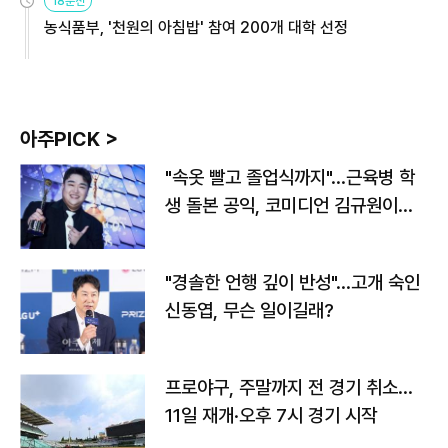
18분전
농식품부, '천원의 아침밥' 참여 200개 대학 선정
아주PICK >
"속옷 빨고 졸업식까지"…근육병 학
생 돌본 공익, 코미디언 김규원이었
다
"경솔한 언행 깊이 반성"…고개 숙인
신동엽, 무슨 일이길래?
프로야구, 주말까지 전 경기 취소…
11일 재개·오후 7시 경기 시작