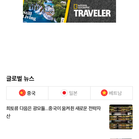
글로벌 뉴스
중국
일본
베트남
희토류 다음은 광모듈…중국이 움켜쥔 새로운 전략자
산