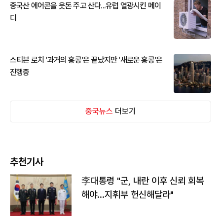
중국산 에어콘을 웃돈 주고 산다...유럽 열광시킨 메이
디
스티븐 로치 '과거의 홍콩'은 끝났지만 '새로운 홍콩'은
진행중
중국뉴스
더보기
추천기사
李대통령 "군, 내란 이후 신뢰 회복
해야…지휘부 헌신해달라"