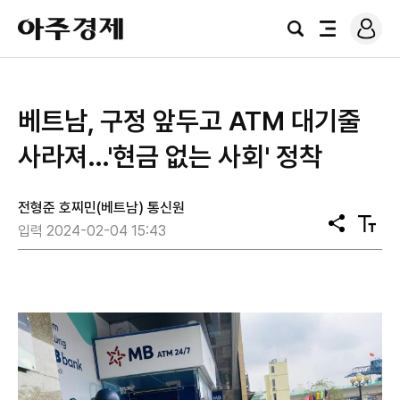
로
아
그
검
전
주
인
색
체
경
메
제
뉴
베트남, 구정 앞두고 ATM 대기줄
사라져…'현금 없는 사회' 정착
전형준 호찌민(베트남) 통신원
공
텍
입력 2024-02-04 15:43
유
스
트
크
기