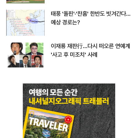
태풍 '돌핀'·'찬홈' 한반도 빗겨간다…
예상 경로는?
이재룡 재판行…다시 떠오른 연예계
'사고 후 미조치' 사례