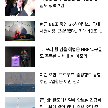
심도 징역 3년
현금 88조 쌓인 SK하이닉스, 국내
채권시장 '큰손' 됐다…최대 40조 투
자
"메모리 월 넘을 해법은 HBF"…구글
도 주목한 차세대 AI 메모리
이란·오만, 호르무즈 '중앙항로 통항'
추진…입항은 이란 관리
靑, 北 탄도미사일에 안보실 긴급회
의…"유엔 결의 위반, 즉각 중단 촉