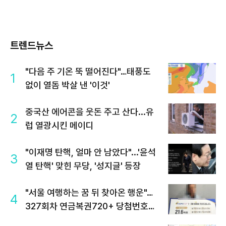
트렌드뉴스
"다음 주 기온 뚝 떨어진다"…태풍도
1
없이 열돔 박살 낸 '이것'
중국산 에어콘을 웃돈 주고 산다...유
2
럽 열광시킨 메이디
"이재명 탄핵, 얼마 안 남았다"...'윤석
3
열 탄핵' 맞힌 무당, '성지글' 등장
"서울 여행하는 꿈 뒤 찾아온 행운"…
4
327회차 연금복권720+ 당첨번호조
회 주목