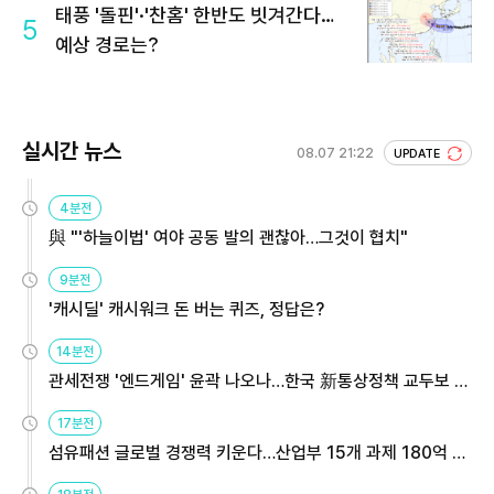
태풍 '돌핀'·'찬홈' 한반도 빗겨간다…
5
예상 경로는?
실시간 뉴스
08.07 21:22
UPDATE
4분전
與 "'하늘이법' 여야 공동 발의 괜찮아…그것이 협치"
9분전
'캐시딜' 캐시워크 돈 버는 퀴즈, 정답은?
14분전
관세전쟁 '엔드게임' 윤곽 나오나…한국 新통상정책 교두보 활
용해야
17분전
섬유패션 글로벌 경쟁력 키운다…산업부 15개 과제 180억 지
원