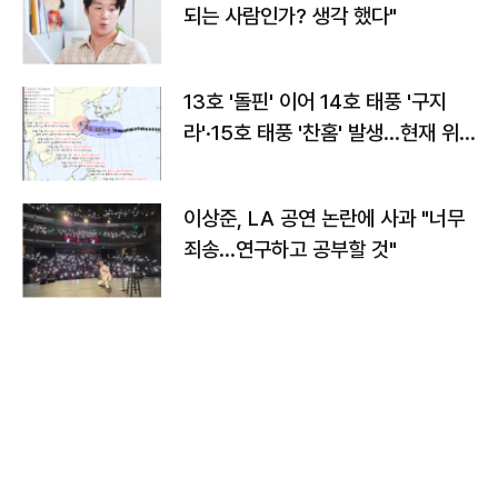
되는 사람인가? 생각 했다"
13호 '돌핀' 이어 14호 태풍 '구지
라'·15호 태풍 '찬홈' 발생…현재 위
치와 이동경로는?
이상준, LA 공연 논란에 사과 "너무
죄송…연구하고 공부할 것"