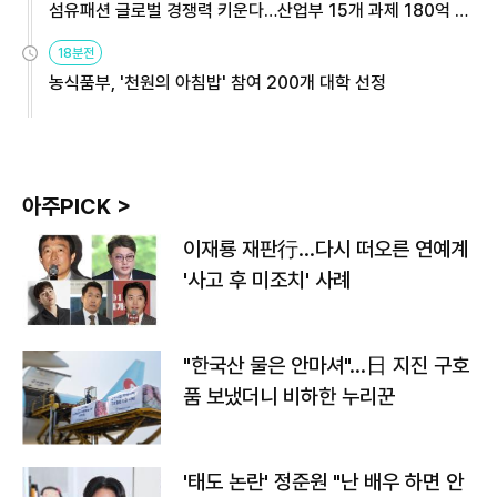
섬유패션 글로벌 경쟁력 키운다…산업부 15개 과제 180억 지
원
18분전
농식품부, '천원의 아침밥' 참여 200개 대학 선정
아주PICK >
이재룡 재판行…다시 떠오른 연예계
'사고 후 미조치' 사례
"한국산 물은 안마셔"…日 지진 구호
품 보냈더니 비하한 누리꾼
'태도 논란' 정준원 "난 배우 하면 안