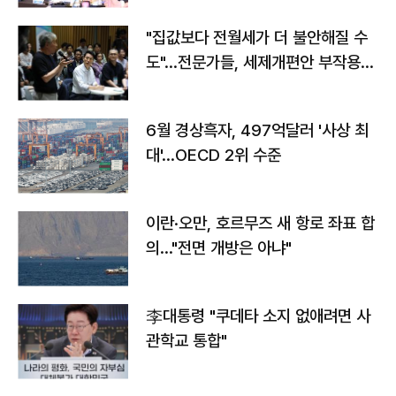
"집값보다 전월세가 더 불안해질 수
도"…전문가들, 세제개편안 부작용
우려
6월 경상흑자, 497억달러 '사상 최
대'…OECD 2위 수준
이란·오만, 호르무즈 새 항로 좌표 합
의…"전면 개방은 아냐"
李대통령 "쿠데타 소지 없애려면 사
관학교 통합"