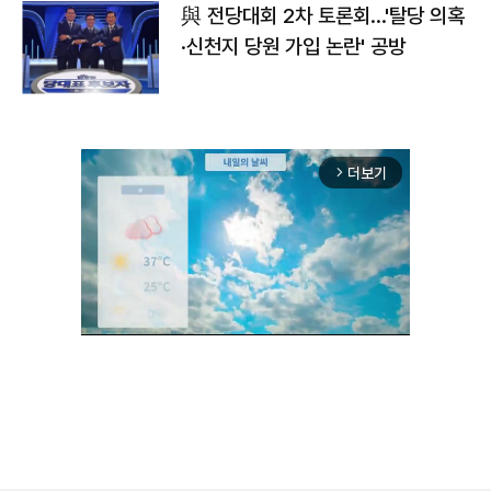
與 전당대회 2차 토론회…'탈당 의혹
·신천지 당원 가입 논란' 공방
더보기
arrow_forward_ios
Mute