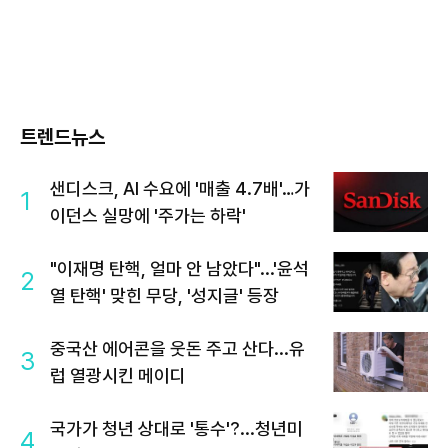
트렌드뉴스
샌디스크, AI 수요에 '매출 4.7배'…가
1
이던스 실망에 '주가는 하락'
"이재명 탄핵, 얼마 안 남았다"...'윤석
2
열 탄핵' 맞힌 무당, '성지글' 등장
중국산 에어콘을 웃돈 주고 산다...유
3
럽 열광시킨 메이디
국가가 청년 상대로 '통수'?...청년미
4