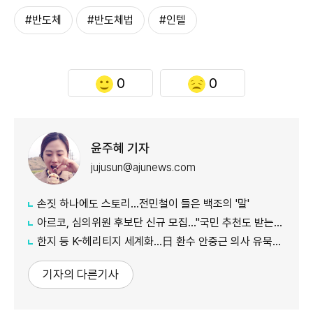
#반도체
#반도체법
#인텔
0
0
윤주혜 기자
jujusun@ajunews.com
손짓 하나에도 스토리…전민철이 들은 백조의 '말'
아르코, 심의위원 후보단 신규 모집…"국민 추천도 받는다"
한지 등 K-헤리티지 세계화…日 환수 안중근 의사 유묵도 공개
기자의 다른기사