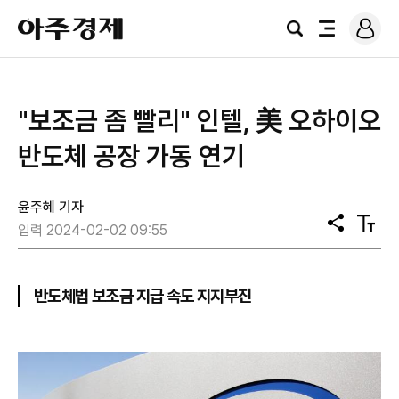
로
아
그
검
전
주
인
색
체
경
메
제
뉴
"보조금 좀 빨리" 인텔, 美 오하이오
반도체 공장 가동 연기
윤주혜 기자
공
텍
입력 2024-02-02 09:55
유
스
트
크
기
반도체법 보조금 지급 속도 지지부진