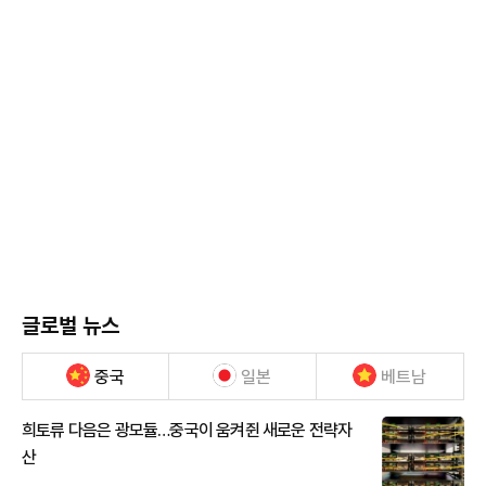
글로벌 뉴스
중국
일본
베트남
희토류 다음은 광모듈…중국이 움켜쥔 새로운 전략자
산