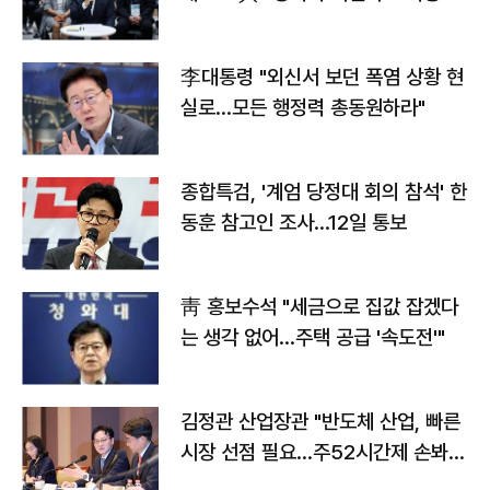
맞불
李대통령 "외신서 보던 폭염 상황 현
실로…모든 행정력 총동원하라"
종합특검, '계엄 당정대 회의 참석' 한
동훈 참고인 조사...12일 통보
靑 홍보수석 "세금으로 집값 잡겠다
는 생각 없어…주택 공급 '속도전'"
김정관 산업장관 "반도체 산업, 빠른
시장 선점 필요…주52시간제 손봐
야"