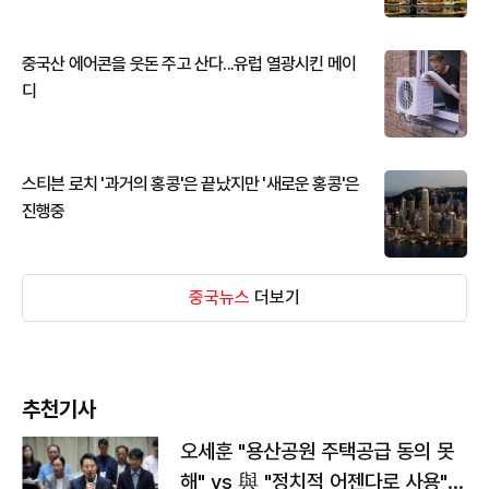
중국산 에어콘을 웃돈 주고 산다...유럽 열광시킨 메이
디
스티븐 로치 '과거의 홍콩'은 끝났지만 '새로운 홍콩'은
진행중
중국뉴스
더보기
추천기사
오세훈 "용산공원 주택공급 동의 못
해" vs 與 "정치적 어젠다로 사용"