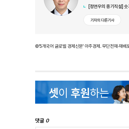
[정연우의 중기직설] 숫
기자의 다른기사
©'5개국어 글로벌 경제신문' 아주경제. 무단전재·재배
댓글
0