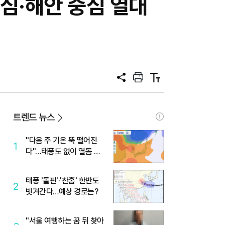
.도심·해안 중심 열대
공
프
텍
유
린
스
트
트
크
기
트렌드 뉴스
"다음 주 기온 뚝 떨어진
1
다"…태풍도 없이 열돔 박
살 낸 '이것'
태풍 '돌핀'·'찬홈' 한반도
2
빗겨간다…예상 경로는?
"서울 여행하는 꿈 뒤 찾아