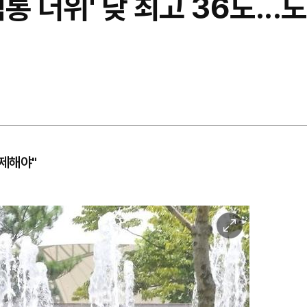
찜통 더위' 낮 최고 36도..
자제해야"
이
미
지
확
대