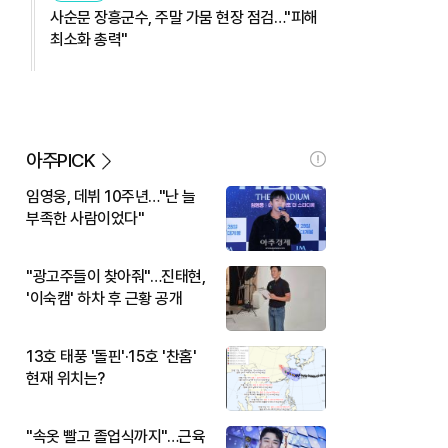
사순문 장흥군수, 주말 가뭄 현장 점검…"피해
최소화 총력"
아주PICK
임영웅, 데뷔 10주년…"난 늘
부족한 사람이었다"
"광고주들이 찾아줘"…진태현,
'이숙캠' 하차 후 근황 공개
13호 태풍 '돌핀'·15호 '찬홈'
현재 위치는?
"속옷 빨고 졸업식까지"…근육