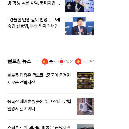
병 학생 돌본 공익, 코미디언 김
규원이었다
"경솔한 언행 깊이 반성"…고개
숙인 신동엽, 무슨 일이길래?
글로벌 뉴스
중국
일본
베트남
희토류 다음은 광모듈…중국이 움켜쥔
새로운 전략자산
중국산 에어콘을 웃돈 주고 산다...유럽
열광시킨 메이디
스티븐 로치 '과거의 홍콩'은 끝났지만