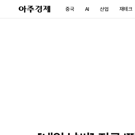
아
중국
AI
산업
재테크
주
경
제