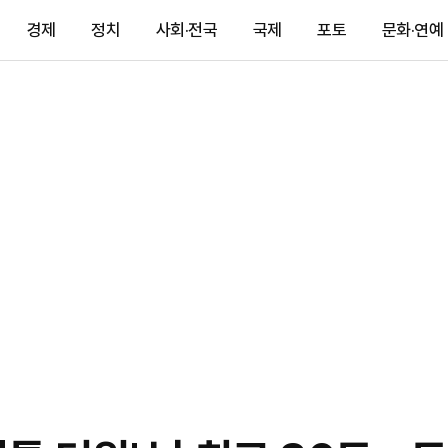
경제
정치
사회·전국
국제
포토
문화·연예