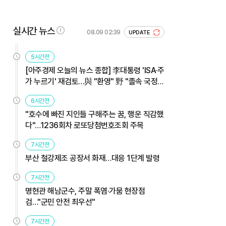
실시간 뉴스
08.09 02:39
UPDATE
5시간전
[아주경제 오늘의 뉴스 종합] 李대통령 'ISA·주
가 누르기' 재검토…與 "환영" 野 "졸속 국정"
外
6시간전
"호수에 빠진 지인들 구해주는 꿈, 행운 직감했
다"…1236회차 로또당첨번호조회 주목
7시간전
부산 철강제조 공장서 화재…대응 1단계 발령
7시간전
명현관 해남군수, 주말 폭염·가뭄 현장점
검…"군민 안전 최우선"
7시간전