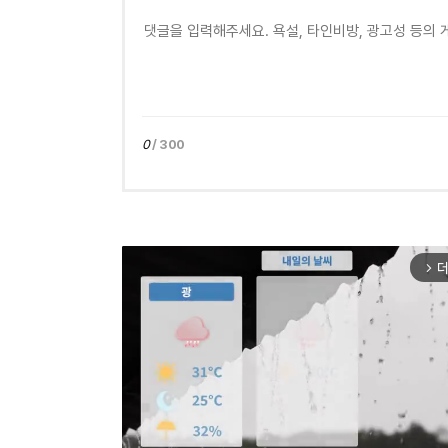
0
/ 300
더
arrow_forward_ios