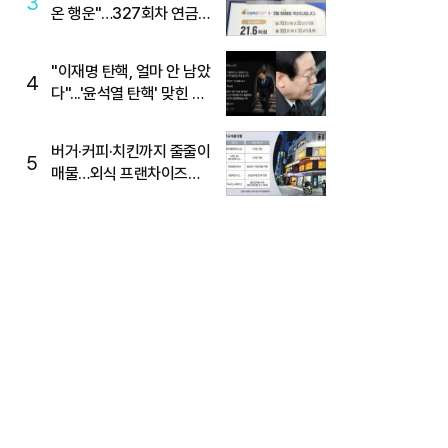
3
온 행운"…327회차 연금
복권720+ 당첨번호조회
주목
"이재명 탄핵, 얼마 안 남았
4
다"...'윤석열 탄핵' 맞힌 무
당, '성지글' 등장
버거·커피·치킨까지 줄줄이
5
매물…외식 프랜차이즈
M&A '활기'