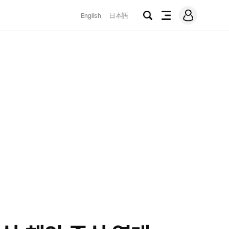
로
English
日本語
그
검
전
인
색
체
메
뉴