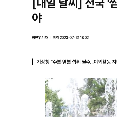
[내일 날씨] 전국 '
야
정연우 기자
입력 2023-07-31 18:02
기상청 "수분·염분 섭취 필수...야외활동 