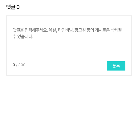
댓글
0
0
/ 300
등록