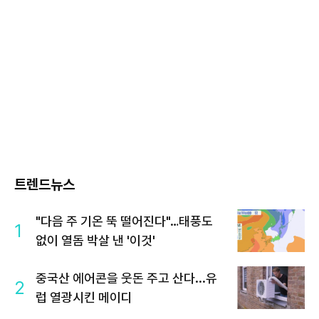
트렌드뉴스
"다음 주 기온 뚝 떨어진다"…태풍도
1
없이 열돔 박살 낸 '이것'
중국산 에어콘을 웃돈 주고 산다...유
2
럽 열광시킨 메이디