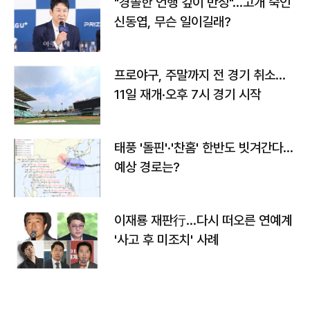
"경솔한 언행 깊이 반성"…고개 숙인
신동엽, 무슨 일이길래?
프로야구, 주말까지 전 경기 취소…
11일 재개·오후 7시 경기 시작
태풍 '돌핀'·'찬홈' 한반도 빗겨간다…
예상 경로는?
이재룡 재판行…다시 떠오른 연예계
'사고 후 미조치' 사례