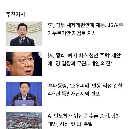
추천기사
李, 정부 세제개편안에 제동…ISA·주
가누르기안 재검토 지시
與, 황희 '폐기 버스 청년 주택' 제안
에 "당 입장과 무관…개인 의견"
李대통령, '호우피해' 안동·의성 관할
4개면 특별재난지역 선포
AI 반도체가 뒤집은 수출 순위…韓·
대만, 사상 첫 日 추월