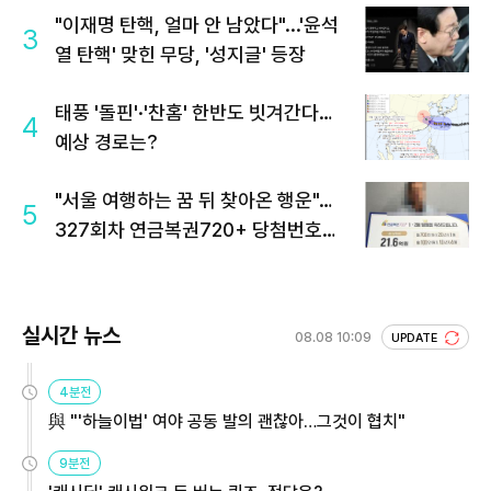
"이재명 탄핵, 얼마 안 남았다"...'윤석
3
열 탄핵' 맞힌 무당, '성지글' 등장
태풍 '돌핀'·'찬홈' 한반도 빗겨간다…
4
예상 경로는?
"서울 여행하는 꿈 뒤 찾아온 행운"…
5
327회차 연금복권720+ 당첨번호조
회 주목
실시간 뉴스
08.08 10:09
UPDATE
4분전
與 "'하늘이법' 여야 공동 발의 괜찮아…그것이 협치"
9분전