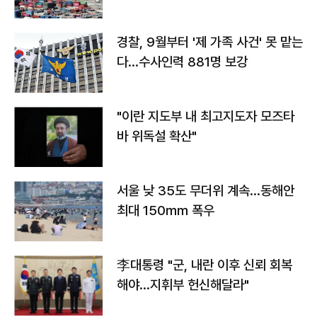
경찰, 9월부터 '제 가족 사건' 못 맡는
다…수사인력 881명 보강
"이란 지도부 내 최고지도자 모즈타
바 위독설 확산"
서울 낮 35도 무더위 계속…동해안
최대 150㎜ 폭우
李대통령 "군, 내란 이후 신뢰 회복
해야…지휘부 헌신해달라"