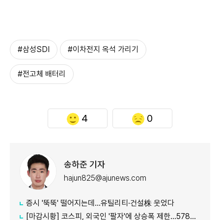
#삼성SDI
#이차전지 옥석 가리기
#전고체 배터리
4
0
송하준 기자
hajun825@ajunews.com
증시 '뚝뚝' 떨어지는데…유틸리티·건설株 웃었다
[마감시황] 코스피, 외국인 '팔자'에 상승폭 제한…5780선 마감