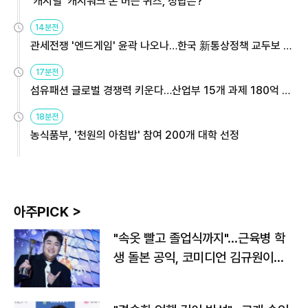
'캐시딜' 캐시워크 돈 버는 퀴즈, 정답은?
14분전
관세전쟁 '엔드게임' 윤곽 나오나…한국 新통상정책 교두보 활
용해야
17분전
섬유패션 글로벌 경쟁력 키운다…산업부 15개 과제 180억 지
원
18분전
농식품부, '천원의 아침밥' 참여 200개 대학 선정
아주PICK >
"속옷 빨고 졸업식까지"…근육병 학
생 돌본 공익, 코미디언 김규원이었
다