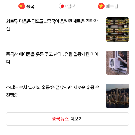
중국
일본
베트남
희토류 다음은 광모듈…중국이 움켜쥔 새로운 전략자
산
중국산 에어콘을 웃돈 주고 산다...유럽 열광시킨 메이
디
스티븐 로치 '과거의 홍콩'은 끝났지만 '새로운 홍콩'은
진행중
중국뉴스
더보기