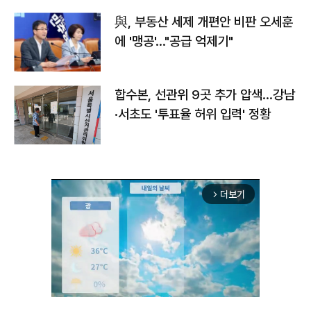
與, 부동산 세제 개편안 비판 오세훈
에 '맹공'…"공급 억제기"
합수본, 선관위 9곳 추가 압색…강남
·서초도 '투표율 허위 입력' 정황
더보기
arrow_forward_ios