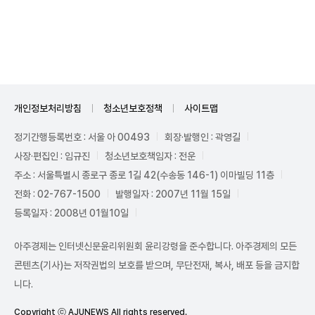
Unmute
개인정보처리방침
청소년보호정책
사이트맵
정기간행등록번호 : 서울 아 00493
회장·발행인 : 곽영길
사장·편집인 : 임규진
청소년보호책임자 : 전운
주소 : 서울특별시 종로구 종로 1길 42(수송동 146-1) 이마빌딩 11층
전화 : 02-767-1500
발행일자 : 2007년 11월 15일
등록일자 : 2008년 01월10일
아주경제는 인터넷신문윤리위원회 윤리강령을 준수합니다. 아주경제의 모든
콘텐츠(기사)는 저작권법의 보호를 받으며, 무단전재, 복사, 배포 등을 금지합
니다.
Copyright ⓒ AJUNEWS All rights reserved.