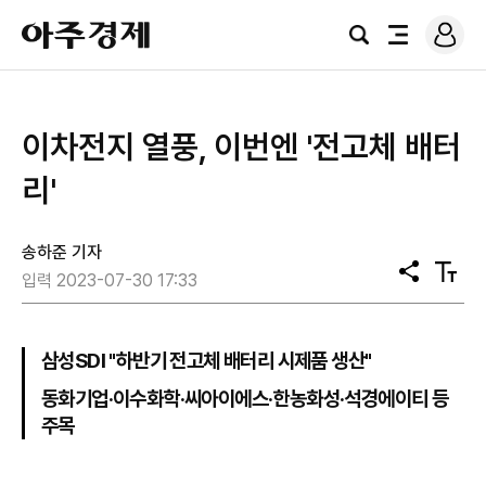
로
아
그
검
전
주
인
색
체
경
메
제
뉴
이차전지 열풍, 이번엔 '전고체 배터
리'
송하준 기자
공
텍
입력 2023-07-30 17:33
유
스
트
크
기
삼성SDI "하반기 전고체 배터리 시제품 생산"
동화기업·이수화학·씨아이에스·한농화성·석경에이티 등
주목