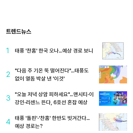
트렌드뉴스
1
태풍 '찬홈' 한국 오나…예상 경로 보니
"다음 주 기온 뚝 떨어진다"…태풍도
2
없이 열돔 박살 낸 '이것'
"오늘 저녁 상암 피하세요"…맨시티·이
3
강인·리센느 뜬다, 6호선 혼잡 예상
태풍 '돌핀'·'찬홈' 한반도 빗겨간다…
4
예상 경로는?