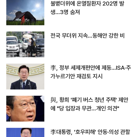
불볕더위에 온열질환자 202명 발
생…3명 숨져
전국 무더위 지속…동해안 강한 비
李, 정부 세제개편안에 제동…ISA·주
가누르기안 재검토 지시
與, 황희 '폐기 버스 청년 주택' 제안
에 "당 입장과 무관…개인 의견"
李대통령, '호우피해' 안동·의성 관할