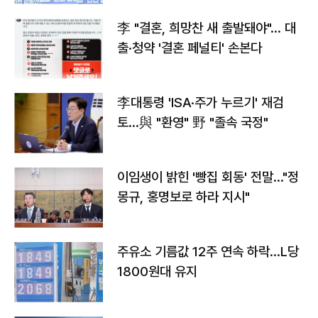
李 "결혼, 희망찬 새 출발돼야"… 대
출·청약 '결혼 페널티' 손본다
李대통령 'ISA·주가 누르기' 재검
토…與 "환영" 野 "졸속 국정"
이임생이 밝힌 '빵집 회동' 전말…"정
몽규, 홍명보로 하라 지시"
주유소 기름값 12주 연속 하락…L당
1800원대 유지