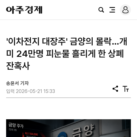
로
아
그
검
전
주
인
색
체
경
메
제
뉴
'이차전지 대장주' 금양의 몰락…개
미 24만명 피눈물 흘리게 한 상폐
잔혹사
송윤서 기자
공
텍
입력 2026-05-21 15:33
유
스
트
크
기