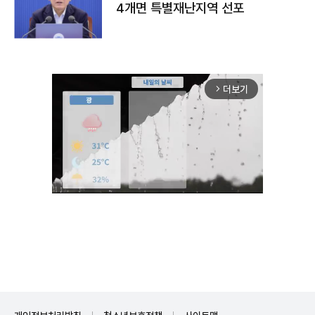
4개면 특별재난지역 선포
더보기
arrow_forward_ios
Mute