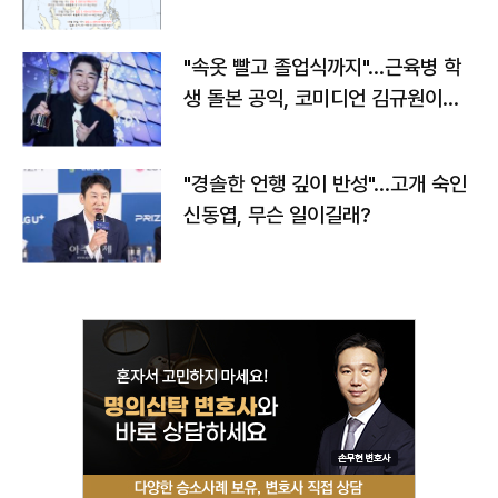
"속옷 빨고 졸업식까지"…근육병 학
생 돌본 공익, 코미디언 김규원이었
다
"경솔한 언행 깊이 반성"…고개 숙인
신동엽, 무슨 일이길래?