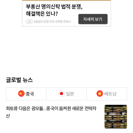
글로벌 뉴스
중국
일본
베트남
희토류 다음은 광모듈…중국이 움켜쥔 새로운 전략자
산