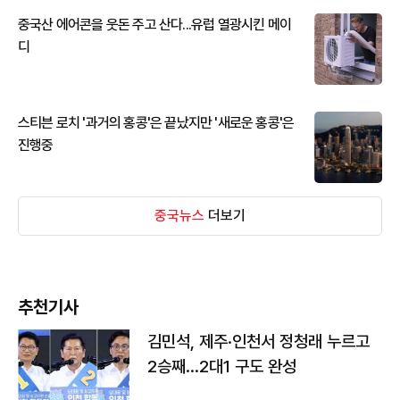
중국산 에어콘을 웃돈 주고 산다...유럽 열광시킨 메이
디
스티븐 로치 '과거의 홍콩'은 끝났지만 '새로운 홍콩'은
진행중
중국뉴스
더보기
추천기사
김민석, 제주·인천서 정청래 누르고
2승째…2대1 구도 완성