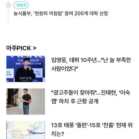
원
18분전
농식품부, '천원의 아침밥' 참여 200개 대학 선정
아주PICK >
임영웅, 데뷔 10주년…"난 늘 부족한
사람이었다"
"광고주들이 찾아줘"…진태현, '이숙
캠' 하차 후 근황 공개
13호 태풍 '돌핀'·15호 '찬홈' 현재 위
치는?