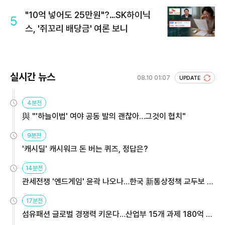
"10억 넣어도 25만원"?…SK하이닉
5
스, '쥐꼬리 배당금' 여론 보니
실시간 뉴스
08.10 01:07
UPDATE
4분전
與 "'하늘이법' 여야 공동 발의 괜찮아…그것이 협치"
9분전
'캐시딜' 캐시워크 돈 버는 퀴즈, 정답은?
14분전
관세전쟁 '엔드게임' 윤곽 나오나…한국 新통상정책 교두보 활
용해야
17분전
섬유패션 글로벌 경쟁력 키운다…산업부 15개 과제 180억 지