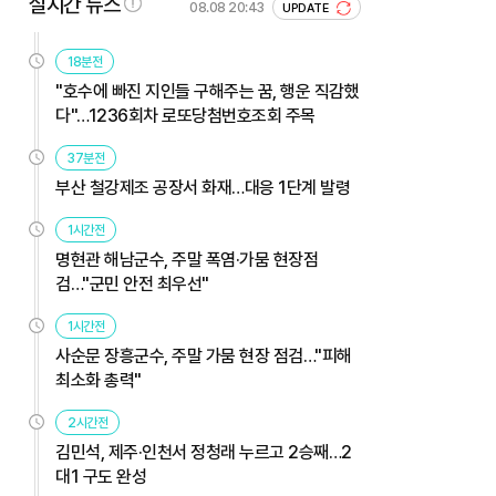
실시간 뉴스
08.08 20:43
UPDATE
18분전
"호수에 빠진 지인들 구해주는 꿈, 행운 직감했
다"…1236회차 로또당첨번호조회 주목
37분전
부산 철강제조 공장서 화재…대응 1단계 발령
1시간전
명현관 해남군수, 주말 폭염·가뭄 현장점
검…"군민 안전 최우선"
1시간전
사순문 장흥군수, 주말 가뭄 현장 점검…"피해
최소화 총력"
2시간전
김민석, 제주·인천서 정청래 누르고 2승째…2
대1 구도 완성