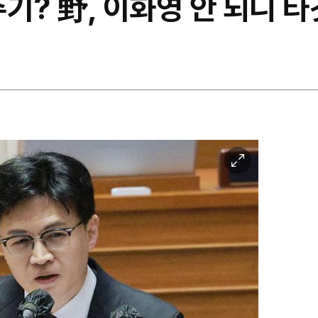
기? 野, 이화영 안 되니 
이
미
지
확
대