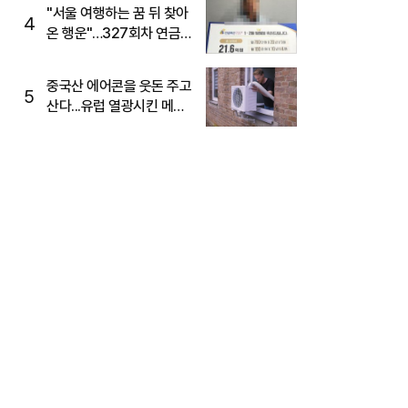
"서울 여행하는 꿈 뒤 찾아
4
온 행운"…327회차 연금
복권720+ 당첨번호조회
주목
중국산 에어콘을 웃돈 주고
5
산다...유럽 열광시킨 메이
디