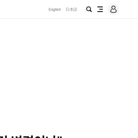
로
English
日本語
그
검
전
인
색
체
메
뉴