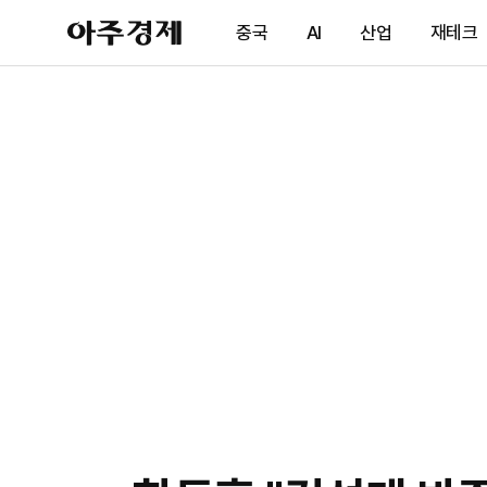
아
중국
AI
산업
재테크
주
경
제