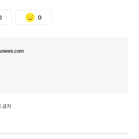
0
0
unews.com
포 금지