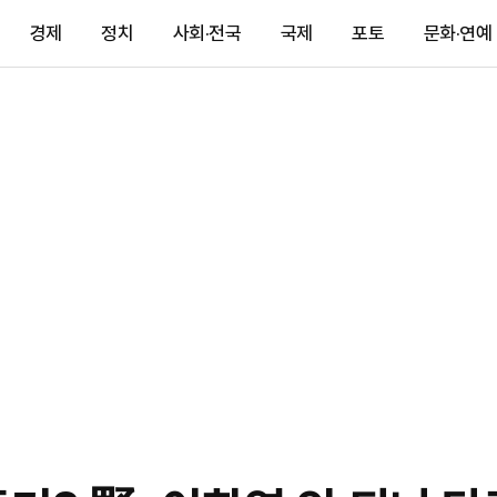
경제
정치
사회·전국
국제
포토
문화·연예