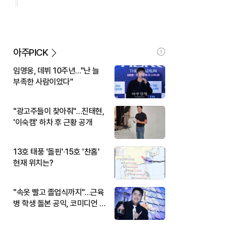
아주PICK
임영웅, 데뷔 10주년…"난 늘
부족한 사람이었다"
"광고주들이 찾아줘"…진태현,
'이숙캠' 하차 후 근황 공개
13호 태풍 '돌핀'·15호 '찬홈'
현재 위치는?
"속옷 빨고 졸업식까지"…근육
병 학생 돌본 공익, 코미디언 김
규원이었다