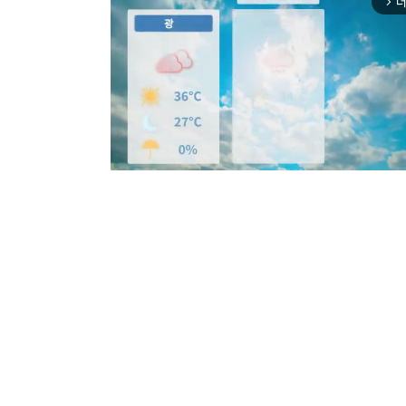
더
arrow_forward_ios
Mut