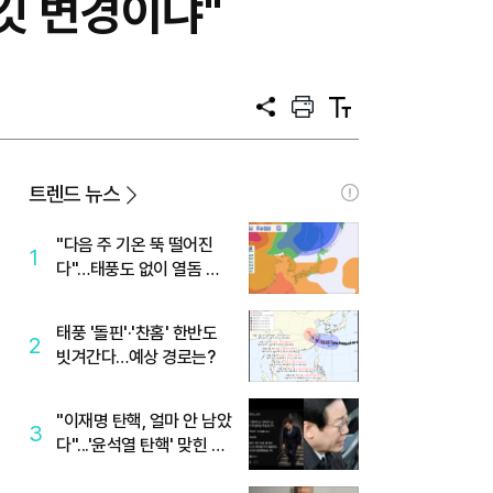
타깃 변경이냐"
공
프
텍
유
린
스
트
트
크
기
트렌드 뉴스
"다음 주 기온 뚝 떨어진
1
다"…태풍도 없이 열돔 박
살 낸 '이것'
태풍 '돌핀'·'찬홈' 한반도
2
빗겨간다…예상 경로는?
"이재명 탄핵, 얼마 안 남았
3
다"...'윤석열 탄핵' 맞힌 무
당, '성지글' 등장