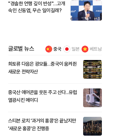
"경솔한 언행 깊이 반성"…고개
숙인 신동엽, 무슨 일이길래?
글로벌 뉴스
중국
일본
베트남
희토류 다음은 광모듈…중국이 움켜쥔
새로운 전략자산
중국산 에어콘을 웃돈 주고 산다...유럽
열광시킨 메이디
스티븐 로치 '과거의 홍콩'은 끝났지만
'새로운 홍콩'은 진행중