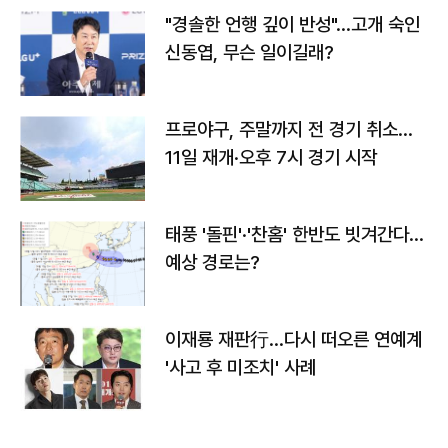
"경솔한 언행 깊이 반성"…고개 숙인
신동엽, 무슨 일이길래?
프로야구, 주말까지 전 경기 취소…
11일 재개·오후 7시 경기 시작
태풍 '돌핀'·'찬홈' 한반도 빗겨간다…
예상 경로는?
이재룡 재판行…다시 떠오른 연예계
'사고 후 미조치' 사례