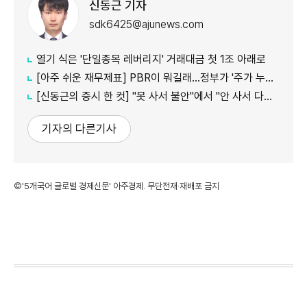
신동근 기자
sdk6425@ajunews.com
열기 식은 '단일종목 레버리지' 거래대금 첫 1조 아래로
[아주 쉬운 재무제표] PBR이 뭐길래…정부가 '주가 누르기'에 칼 빼든 이유
[신동근의 증시 한 컷] "못 사서 불안"에서 "안 사서 다행"으로…증시 덮친 '조모'
기자의 다른기사
©'5개국어 글로벌 경제신문' 아주경제. 무단전재·재배포 금지