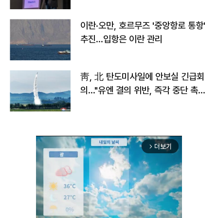
이란·오만, 호르무즈 '중앙항로 통항'
추진…입항은 이란 관리
靑, 北 탄도미사일에 안보실 긴급회
의…"유엔 결의 위반, 즉각 중단 촉
구"
더보기
arrow_forward_ios