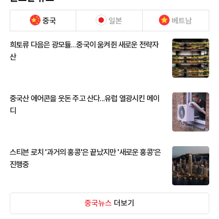
중국
일본
베트남
희토류 다음은 광모듈…중국이 움켜쥔 새로운 전략자
산
중국산 에어콘을 웃돈 주고 산다...유럽 열광시킨 메이
디
스티븐 로치 '과거의 홍콩'은 끝났지만 '새로운 홍콩'은
진행중
중국뉴스
더보기