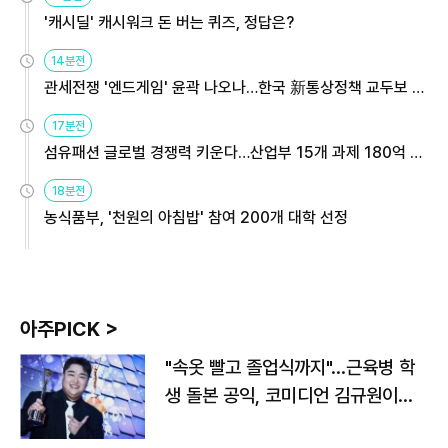
'캐시딜' 캐시워크 돈 버는 퀴즈, 정답은?
14분전
관세전쟁 '엔드게임' 윤곽 나오나…한국 新통상정책 교두보 활
용해야
17분전
섬유패션 글로벌 경쟁력 키운다…산업부 15개 과제 180억 지
원
18분전
농식품부, '천원의 아침밥' 참여 200개 대학 선정
아주PICK >
"속옷 빨고 졸업식까지"…근육병 학
생 돌본 공익, 코미디언 김규원이었
다