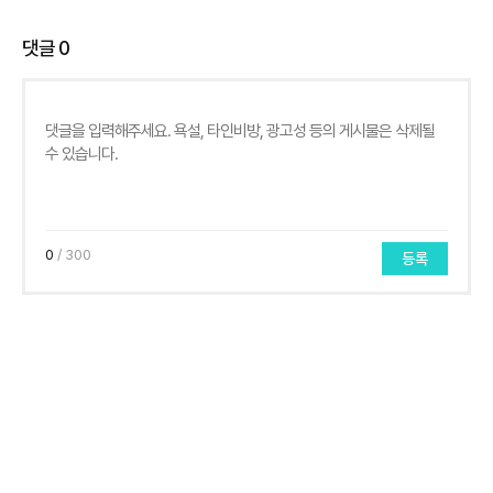
댓글
0
0
/ 300
등록