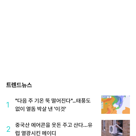
트렌드뉴스
"다음 주 기온 뚝 떨어진다"…태풍도
1
없이 열돔 박살 낸 '이것'
중국산 에어콘을 웃돈 주고 산다...유
2
럽 열광시킨 메이디