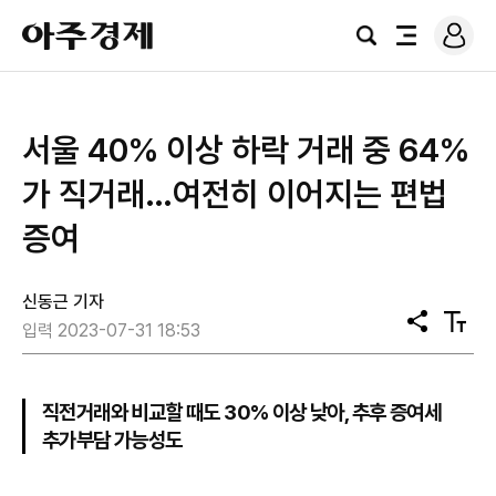
로
아
그
검
전
주
인
색
체
경
메
제
뉴
​서울 40% 이상 하락 거래 중 64%
가 직거래…여전히 이어지는 편법
증여
신동근 기자
공
텍
입력 2023-07-31 18:53
유
스
트
크
기
직전거래와 비교할 때도 30% 이상 낮아, 추후 증여세
추가부담 가능성도