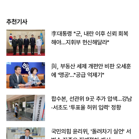
추천기사
李대통령 "군, 내란 이후 신뢰 회복
해야…지휘부 헌신해달라"
與, 부동산 세제 개편안 비판 오세훈
에 '맹공'…"공급 억제기"
합수본, 선관위 9곳 추가 압색…강남
·서초도 '투표율 허위 입력' 정황
국민의힘 윤리위, '돌려차기 실언' 서