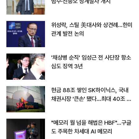
범수·진종오 징계절차 개시
위성락, 스틸 美대사와 상견례…한미
관계 발전 논의
'채상병 순직' 임성근 전 사단장 항소
심도 징역 3년
현금 88조 쌓인 SK하이닉스, 국내
채권시장 '큰손' 됐다…최대 40조 투
자
"메모리 월 넘을 해법은 HBF"…구글
도 주목한 차세대 AI 메모리