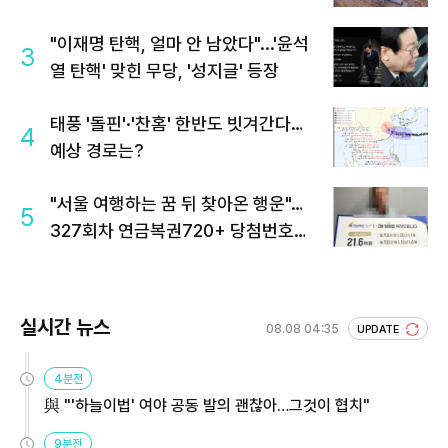
"이재명 탄핵, 얼마 안 남았다"...'윤석
3
열 탄핵' 맞힌 무당, '성지글' 등장
태풍 '돌핀'·'찬홈' 한반도 빗겨간다…
4
예상 경로는?
"서울 여행하는 꿈 뒤 찾아온 행운"…
5
327회차 연금복권720+ 당첨번호조
회 주목
실시간 뉴스
08.08 04:35
UPDATE
4분전
與 "'하늘이법' 여야 공동 발의 괜찮아…그것이 협치"
9분전