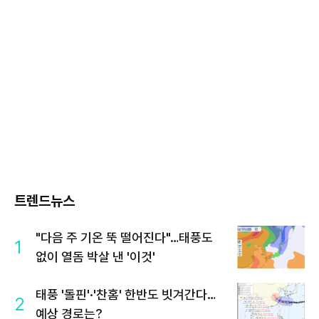
트렌드뉴스
"다음 주 기온 뚝 떨어진다"…태풍도
1
없이 열돔 박살 낸 '이것'
태풍 '돌핀'·'찬홈' 한반도 빗겨간다…
2
예상 경로는?