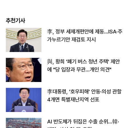
추천기사
李, 정부 세제개편안에 제동…ISA·주
가누르기안 재검토 지시
與, 황희 '폐기 버스 청년 주택' 제안
에 "당 입장과 무관…개인 의견"
李대통령, '호우피해' 안동·의성 관할
4개면 특별재난지역 선포
AI 반도체가 뒤집은 수출 순위…韓·