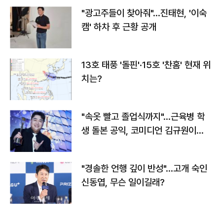
"광고주들이 찾아줘"…진태현, '이숙
캠' 하차 후 근황 공개
13호 태풍 '돌핀'·15호 '찬홈' 현재 위
치는?
"속옷 빨고 졸업식까지"…근육병 학
생 돌본 공익, 코미디언 김규원이었
다
"경솔한 언행 깊이 반성"…고개 숙인
신동엽, 무슨 일이길래?