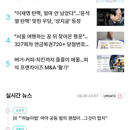
"이재명 탄핵, 얼마 안 남았다"...'윤석
3
열 탄핵' 맞힌 무당, '성지글' 등장
"서울 여행하는 꿈 뒤 찾아온 행운"…
4
327회차 연금복권720+ 당첨번호조
회 주목
버거·커피·치킨까지 줄줄이 매물…외
5
식 프랜차이즈 M&A '활기'
실시간 뉴스
08.08 20:57
UPDATE
4분전
與 "'하늘이법' 여야 공동 발의 괜찮아…그것이 협치"
9분전