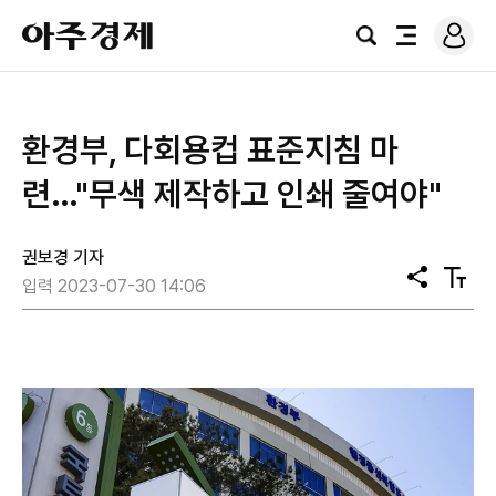
로
아
그
검
전
주
인
색
체
경
메
제
뉴
환경부, 다회용컵 표준지침 마
련…"무색 제작하고 인쇄 줄여야"
권보경 기자
공
텍
입력 2023-07-30 14:06
유
스
트
크
기