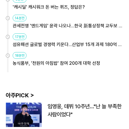
'캐시딜' 캐시워크 돈 버는 퀴즈, 정답은?
14분전
관세전쟁 '엔드게임' 윤곽 나오나…한국 新통상정책 교두보 활
용해야
17분전
섬유패션 글로벌 경쟁력 키운다…산업부 15개 과제 180억 지
원
18분전
농식품부, '천원의 아침밥' 참여 200개 대학 선정
아주PICK >
임영웅, 데뷔 10주년…"난 늘 부족한
사람이었다"