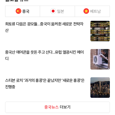
중국
일본
베트남
희토류 다음은 광모듈…중국이 움켜쥔 새로운 전략자
산
중국산 에어콘을 웃돈 주고 산다...유럽 열광시킨 메이
디
스티븐 로치 '과거의 홍콩'은 끝났지만 '새로운 홍콩'은
진행중
중국뉴스
더보기