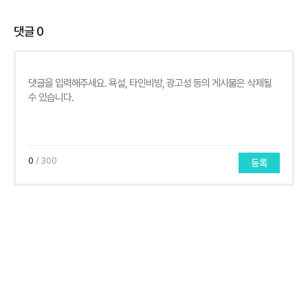
댓글
0
0
/ 300
등록