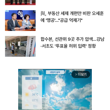
與, 부동산 세제 개편안 비판 오세훈
에 '맹공'…"공급 억제기"
합수본, 선관위 9곳 추가 압색…강남
·서초도 '투표율 허위 입력' 정황
더보기
arrow_forward_ios