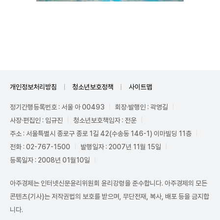
Unmute
개인정보처리방침
청소년보호정책
사이트맵
정기간행등록번호 : 서울 아 00493
회장·발행인 : 곽영길
사장·편집인 : 임규진
청소년보호책임자 : 전운
주소 : 서울특별시 종로구 종로 1길 42(수송동 146-1) 이마빌딩 11층
전화 : 02-767-1500
발행일자 : 2007년 11월 15일
등록일자 : 2008년 01월10일
아주경제는 인터넷신문윤리위원회 윤리강령을 준수합니다. 아주경제의 모든
콘텐츠(기사)는 저작권법의 보호를 받으며, 무단전재, 복사, 배포 등을 금지합
니다.