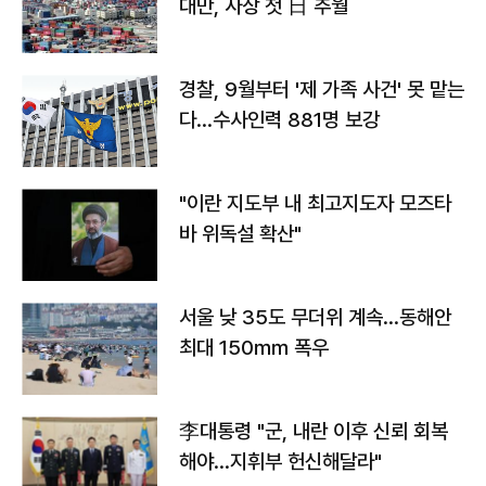
대만, 사상 첫 日 추월
경찰, 9월부터 '제 가족 사건' 못 맡는
다…수사인력 881명 보강
"이란 지도부 내 최고지도자 모즈타
바 위독설 확산"
서울 낮 35도 무더위 계속…동해안
최대 150㎜ 폭우
李대통령 "군, 내란 이후 신뢰 회복
해야…지휘부 헌신해달라"