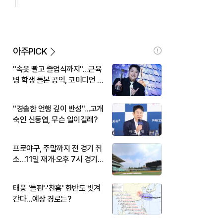
아주PICK
"속옷 빨고 졸업식까지"…근육
병 학생 돌본 공익, 코미디언 김
규원이었다
"경솔한 언행 깊이 반성"…고개
숙인 신동엽, 무슨 일이길래?
프로야구, 주말까지 전 경기 취
소…11일 재개·오후 7시 경기
시작
태풍 '돌핀'·'찬홈' 한반도 빗겨
간다…예상 경로는?