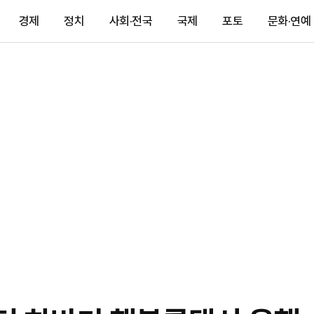
경제
정치
사회·전국
국제
포토
문화·연예