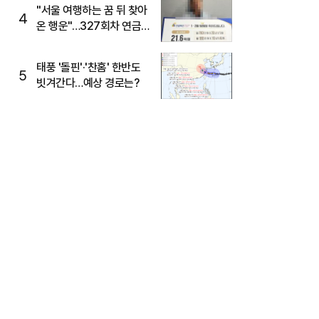
"서울 여행하는 꿈 뒤 찾아
4
온 행운"…327회차 연금
복권720+ 당첨번호조회
주목
태풍 '돌핀'·'찬홈' 한반도
5
빗겨간다…예상 경로는?