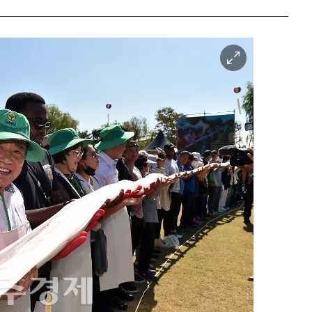
이
미
지
확
대