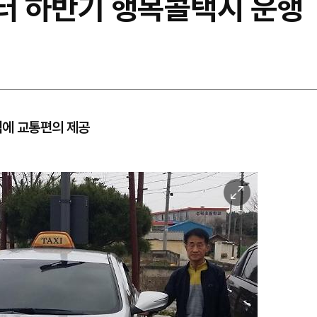
부터 하반기 행복콜택시 운행
역에 교통편의 제공
이
미
지
확
대