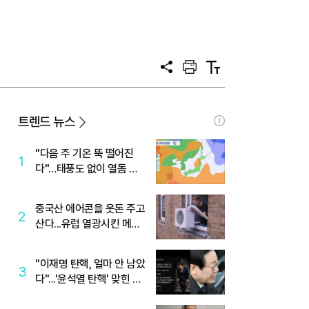
공
프
텍
유
린
스
트
트
크
기
트렌드 뉴스
"다음 주 기온 뚝 떨어진
1
다"…태풍도 없이 열돔 박
살 낸 '이것'
중국산 에어콘을 웃돈 주고
2
산다...유럽 열광시킨 메이
디
"이재명 탄핵, 얼마 안 남았
3
다"...'윤석열 탄핵' 맞힌 무
당, '성지글' 등장