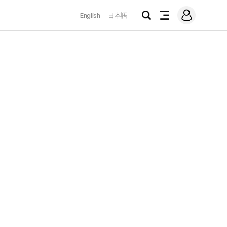
로
English
日本語
그
검
전
인
색
체
메
뉴