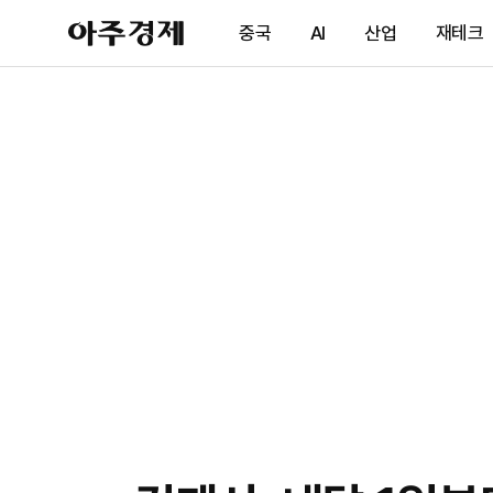
아
중국
AI
산업
재테크
주
경
제