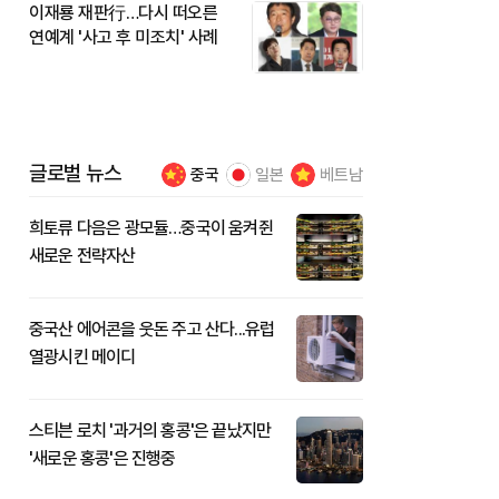
이재룡 재판行…다시 떠오른
연예계 '사고 후 미조치' 사례
글로벌 뉴스
중국
일본
베트남
희토류 다음은 광모듈…중국이 움켜쥔
새로운 전략자산
중국산 에어콘을 웃돈 주고 산다...유럽
열광시킨 메이디
스티븐 로치 '과거의 홍콩'은 끝났지만
'새로운 홍콩'은 진행중