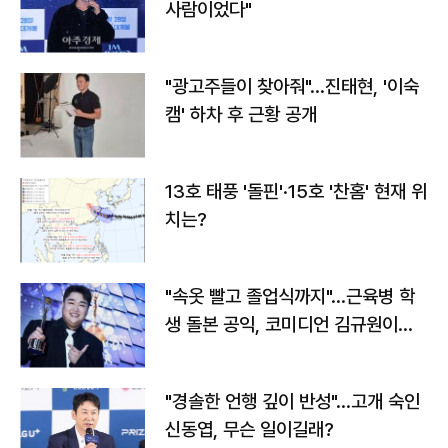
사람이었다"
"광고주들이 찾아줘"…진태현, '이숙
캠' 하차 후 근황 공개
13호 태풍 '돌핀'·15호 '찬홈' 현재 위
치는?
"속옷 빨고 졸업식까지"…근육병 학
생 돌본 공익, 코미디언 김규원이었
다
"경솔한 언행 깊이 반성"…고개 숙인
신동엽, 무슨 일이길래?