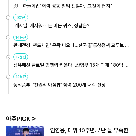
與 "'하늘이법' 여야 공동 발의 괜찮아…그것이 협치"
9분전
'캐시딜' 캐시워크 돈 버는 퀴즈, 정답은?
14분전
관세전쟁 '엔드게임' 윤곽 나오나…한국 新통상정책 교두보 활
용해야
17분전
섬유패션 글로벌 경쟁력 키운다…산업부 15개 과제 180억 지
원
18분전
농식품부, '천원의 아침밥' 참여 200개 대학 선정
아주PICK >
임영웅, 데뷔 10주년…"난 늘 부족한