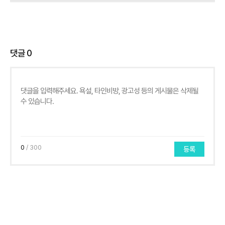
댓글
0
0
/ 300
등록