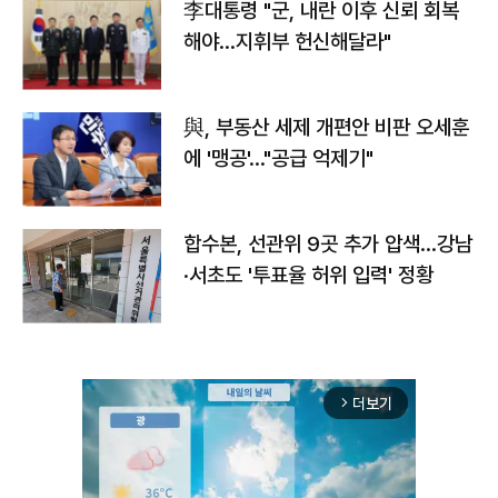
李대통령 "군, 내란 이후 신뢰 회복
해야…지휘부 헌신해달라"
與, 부동산 세제 개편안 비판 오세훈
에 '맹공'…"공급 억제기"
합수본, 선관위 9곳 추가 압색…강남
·서초도 '투표율 허위 입력' 정황
더보기
arrow_forward_ios