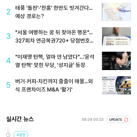
태풍 '돌핀'·'찬홈' 한반도 빗겨간다…
2
예상 경로는?
"서울 여행하는 꿈 뒤 찾아온 행운"…
3
327회차 연금복권720+ 당첨번호조
회 주목
"이재명 탄핵, 얼마 안 남았다"...'윤석
4
열 탄핵' 맞힌 무당, '성지글' 등장
버거·커피·치킨까지 줄줄이 매물…외
5
식 프랜차이즈 M&A '활기'
실시간 뉴스
08.09 00:23
UPDATE
4분전