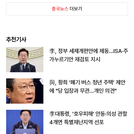
중국뉴스
더보기
추천기사
李, 정부 세제개편안에 제동…ISA·주
가누르기안 재검토 지시
與, 황희 '폐기 버스 청년 주택' 제안
에 "당 입장과 무관…개인 의견"
李대통령, '호우피해' 안동·의성 관할
4개면 특별재난지역 선포