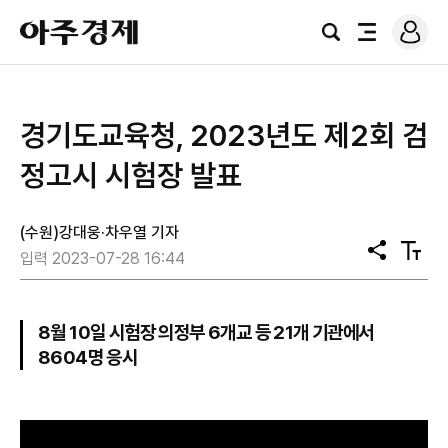
로
아
그
검
전
주
인
색
체
경
메
제
뉴
경기도교육청, 2023년도 제2회 검
정고시 시험장 발표
(수원)강대웅·차우열 기자
공
텍
입력 2023-07-28 16:44
유
스
트
크
기
8월 10일 시험장 의정부 6개교 등 21개 기관에서
8604명 응시