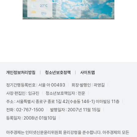
Unmute
개인정보처리방침
청소년보호정책
사이트맵
정기간행등록번호 : 서울 아 00493
회장·발행인 : 곽영길
사장·편집인 : 임규진
청소년보호책임자 : 전운
주소 : 서울특별시 종로구 종로 1길 42(수송동 146-1) 이마빌딩 11층
전화 : 02-767-1500
발행일자 : 2007년 11월 15일
등록일자 : 2008년 01월10일
아주경제는 인터넷신문윤리위원회 윤리강령을 준수합니다. 아주경제의 모든