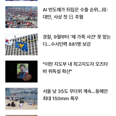
AI 반도체가 뒤집은 수출 순위…韓·
대만, 사상 첫 日 추월
경찰, 9월부터 '제 가족 사건' 못 맡는
다…수사인력 881명 보강
"이란 지도부 내 최고지도자 모즈타
바 위독설 확산"
서울 낮 35도 무더위 계속…동해안
최대 150㎜ 폭우