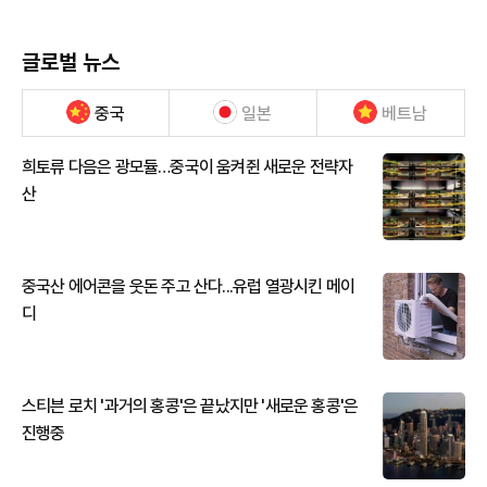
글로벌 뉴스
중국
일본
베트남
희토류 다음은 광모듈…중국이 움켜쥔 새로운 전략자
산
중국산 에어콘을 웃돈 주고 산다...유럽 열광시킨 메이
디
스티븐 로치 '과거의 홍콩'은 끝났지만 '새로운 홍콩'은
진행중