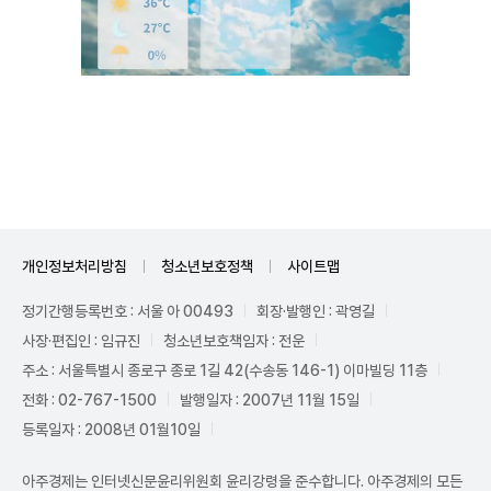
Unmute
개인정보처리방침
청소년보호정책
사이트맵
정기간행등록번호 : 서울 아 00493
회장·발행인 : 곽영길
사장·편집인 : 임규진
청소년보호책임자 : 전운
주소 : 서울특별시 종로구 종로 1길 42(수송동 146-1) 이마빌딩 11층
전화 : 02-767-1500
발행일자 : 2007년 11월 15일
등록일자 : 2008년 01월10일
아주경제는 인터넷신문윤리위원회 윤리강령을 준수합니다. 아주경제의 모든