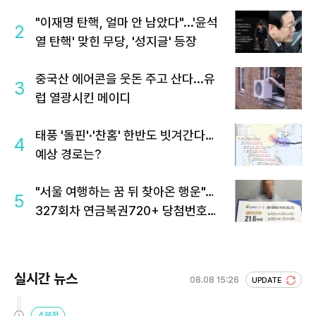
"이재명 탄핵, 얼마 안 남았다"...'윤석
2
열 탄핵' 맞힌 무당, '성지글' 등장
중국산 에어콘을 웃돈 주고 산다...유
3
럽 열광시킨 메이디
태풍 '돌핀'·'찬홈' 한반도 빗겨간다…
4
예상 경로는?
"서울 여행하는 꿈 뒤 찾아온 행운"…
5
327회차 연금복권720+ 당첨번호조
회 주목
실시간 뉴스
08.08 15:26
UPDATE
4분전