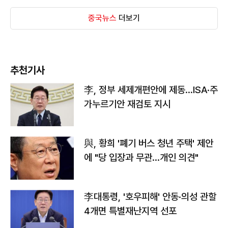
중국뉴스
더보기
추천기사
李, 정부 세제개편안에 제동…ISA·주
가누르기안 재검토 지시
與, 황희 '폐기 버스 청년 주택' 제안
에 "당 입장과 무관…개인 의견"
李대통령, '호우피해' 안동·의성 관할
4개면 특별재난지역 선포