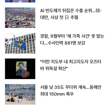
AI 반도체가 뒤집은 수출 순위…韓·
대만, 사상 첫 日 추월
경찰, 9월부터 '제 가족 사건' 못 맡는
다…수사인력 881명 보강
"이란 지도부 내 최고지도자 모즈타
바 위독설 확산"
서울 낮 35도 무더위 계속…동해안
최대 150㎜ 폭우