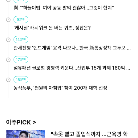
與 "'하늘이법' 여야 공동 발의 괜찮아…그것이 협치"
9분전
'캐시딜' 캐시워크 돈 버는 퀴즈, 정답은?
14분전
관세전쟁 '엔드게임' 윤곽 나오나…한국 新통상정책 교두보 활
용해야
17분전
섬유패션 글로벌 경쟁력 키운다…산업부 15개 과제 180억 지
원
18분전
농식품부, '천원의 아침밥' 참여 200개 대학 선정
아주PICK >
"속옷 빨고 졸업식까지"…근육병 학