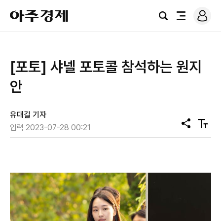
로
아
그
검
전
주
인
색
체
경
메
제
뉴
[포토] 샤넬 포토콜 참석하는 원지
안
유대길 기자
공
텍
입력 2023-07-28 00:21
유
스
트
크
기