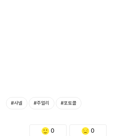
#샤넬
#주얼리
#포토콜
0
0