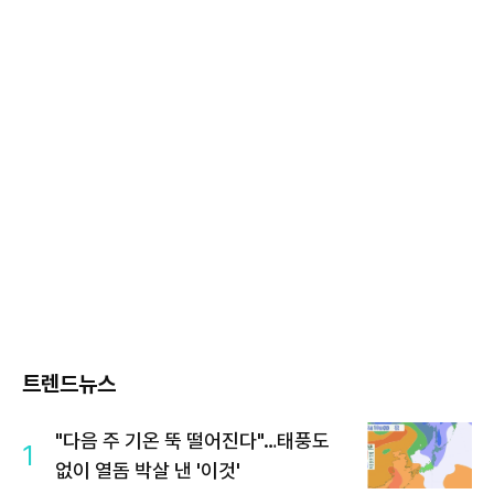
트렌드뉴스
"다음 주 기온 뚝 떨어진다"…태풍도
1
없이 열돔 박살 낸 '이것'