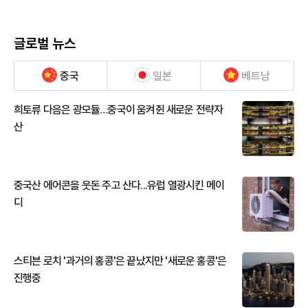
글로벌 뉴스
중국
일본
베트남
희토류 다음은 광모듈…중국이 움켜쥔 새로운 전략자
산
중국산 에어콘을 웃돈 주고 산다...유럽 열광시킨 메이
디
스티븐 로치 '과거의 홍콩'은 끝났지만 '새로운 홍콩'은
진행중