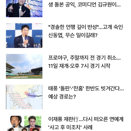
생 돌본 공익, 코미디언 김규원이었
다
"경솔한 언행 깊이 반성"…고개 숙인
신동엽, 무슨 일이길래?
프로야구, 주말까지 전 경기 취소…
11일 재개·오후 7시 경기 시작
태풍 '돌핀'·'찬홈' 한반도 빗겨간다…
예상 경로는?
이재룡 재판行…다시 떠오른 연예계
'사고 후 미조치' 사례