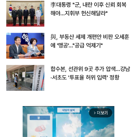
李대통령 "군, 내란 이후 신뢰 회복
해야…지휘부 헌신해달라"
與, 부동산 세제 개편안 비판 오세훈
에 '맹공'…"공급 억제기"
합수본, 선관위 9곳 추가 압색…강남
·서초도 '투표율 허위 입력' 정황
더보기
arrow_forward_ios