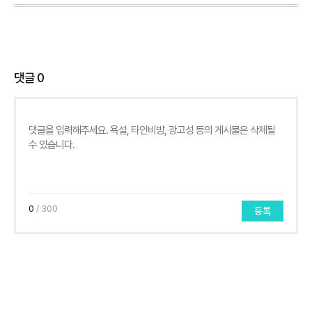
댓글
0
0
/ 300
등록