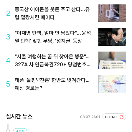
중국산 에어콘을 웃돈 주고 산다...유
2
럽 열광시킨 메이디
"이재명 탄핵, 얼마 안 남았다"...'윤석
3
열 탄핵' 맞힌 무당, '성지글' 등장
"서울 여행하는 꿈 뒤 찾아온 행운"…
4
327회차 연금복권720+ 당첨번호조
회 주목
태풍 '돌핀'·'찬홈' 한반도 빗겨간다…
5
예상 경로는?
실시간 뉴스
08.07 21:01
UPDATE
4분전