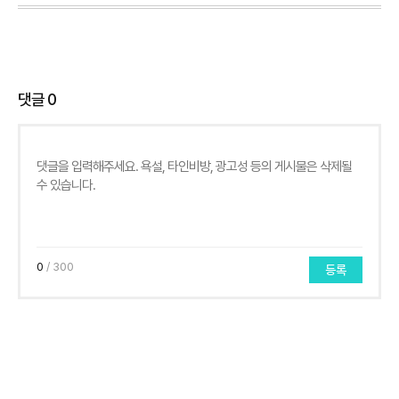
댓글
0
0
/ 300
등록