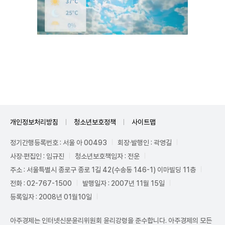
Unmute
개인정보처리방침
청소년보호정책
사이트맵
정기간행등록번호 : 서울 아 00493
회장·발행인 : 곽영길
사장·편집인 : 임규진
청소년보호책임자 : 전운
주소 : 서울특별시 종로구 종로 1길 42(수송동 146-1) 이마빌딩 11층
전화 : 02-767-1500
발행일자 : 2007년 11월 15일
등록일자 : 2008년 01월10일
아주경제는 인터넷신문윤리위원회 윤리강령을 준수합니다. 아주경제의 모든