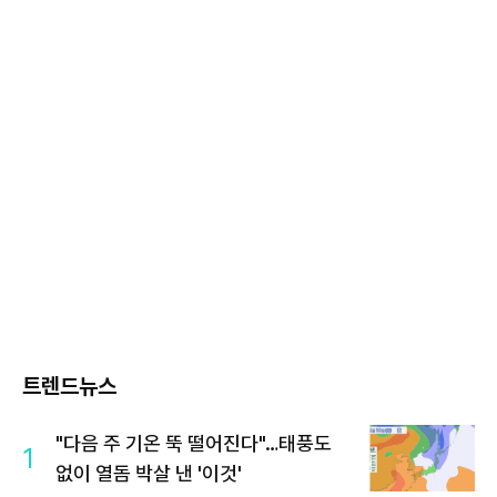
트렌드뉴스
"다음 주 기온 뚝 떨어진다"…태풍도
1
없이 열돔 박살 낸 '이것'