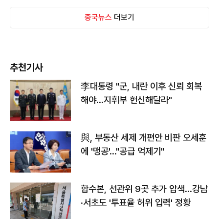
중국뉴스
더보기
추천기사
李대통령 "군, 내란 이후 신뢰 회복
해야…지휘부 헌신해달라"
與, 부동산 세제 개편안 비판 오세훈
에 '맹공'…"공급 억제기"
합수본, 선관위 9곳 추가 압색…강남
·서초도 '투표율 허위 입력' 정황