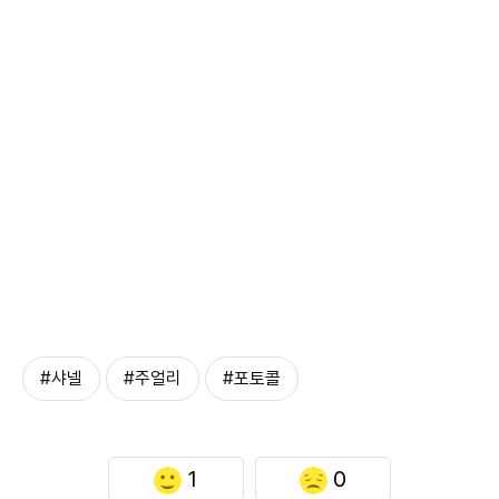
#샤넬
#주얼리
#포토콜
1
0