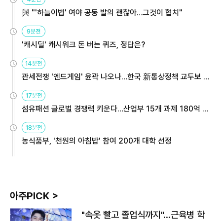
與 "'하늘이법' 여야 공동 발의 괜찮아…그것이 협치"
9분전
'캐시딜' 캐시워크 돈 버는 퀴즈, 정답은?
14분전
관세전쟁 '엔드게임' 윤곽 나오나…한국 新통상정책 교두보 활
용해야
17분전
섬유패션 글로벌 경쟁력 키운다…산업부 15개 과제 180억 지
원
18분전
농식품부, '천원의 아침밥' 참여 200개 대학 선정
아주PICK >
"속옷 빨고 졸업식까지"…근육병 학