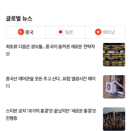
글로벌 뉴스
중국
일본
베트남
희토류 다음은 광모듈…중국이 움켜쥔 새로운 전략자
산
중국산 에어콘을 웃돈 주고 산다...유럽 열광시킨 메이
디
스티븐 로치 '과거의 홍콩'은 끝났지만 '새로운 홍콩'은
진행중