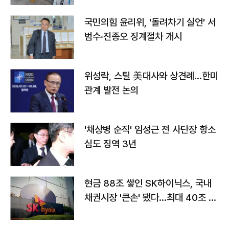
국민의힘 윤리위, '돌려차기 실언' 서
범수·진종오 징계절차 개시
위성락, 스틸 美대사와 상견례…한미
관계 발전 논의
'채상병 순직' 임성근 전 사단장 항소
심도 징역 3년
현금 88조 쌓인 SK하이닉스, 국내
채권시장 '큰손' 됐다…최대 40조 투
자