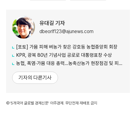
유대길 기자
dbeorlf123@ajunews.com
[포토] 가뭄 피해 벼농가 찾은 강호동 농협중앙회 회장
KPR, 광복 80년 기념사업 공로로 대통령표창 수상
농협, 폭염·가뭄 대응 총력...농축산농가 현장점검 및 피해 예방 강화
기자의 다른기사
©'5개국어 글로벌 경제신문' 아주경제. 무단전재·재배포 금지