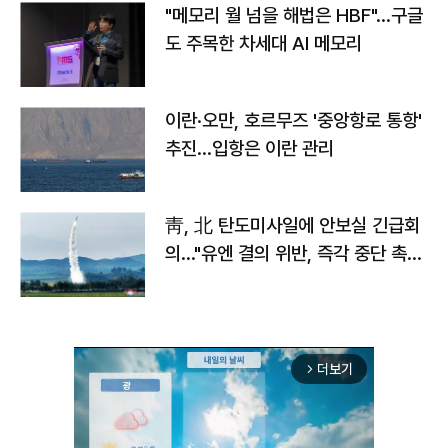
"메모리 월 넘을 해법은 HBF"…구글
도 주목한 차세대 AI 메모리
이란·오만, 호르무즈 '중앙항로 통항'
추진…입항은 이란 관리
靑, 北 탄도미사일에 안보실 긴급회
의…"유엔 결의 위반, 즉각 중단 촉
구"
더보기
arrow_forward_ios