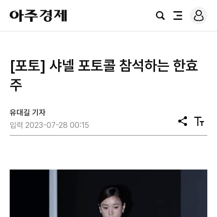
로
아
그
검
전
주
인
색
체
경
메
제
뉴
[포토] 샤넬 포토콜 참석하는 한효
주
유대길 기자
공
텍
입력 2023-07-28 00:15
유
스
트
크
기