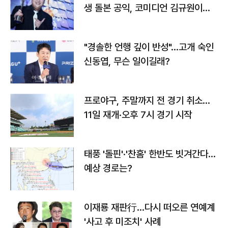
생 돌본 공익, 코미디언 김규원이었
다
"경솔한 언행 깊이 반성"…고개 숙인
신동엽, 무슨 일이길래?
프로야구, 주말까지 전 경기 취소…
11일 재개·오후 7시 경기 시작
태풍 '돌핀'·'찬홈' 한반도 빗겨간다…
예상 경로는?
이재룡 재판行…다시 떠오른 연예계
'사고 후 미조치' 사례