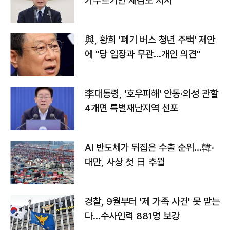
가누르기안 재검토 지시
與, 황희 '폐기 버스 청년 주택' 제안
에 "당 입장과 무관…개인 의견"
李대통령, '호우피해' 안동·의성 관할
4개면 특별재난지역 선포
AI 반도체가 뒤집은 수출 순위…韓·
대만, 사상 첫 日 추월
경찰, 9월부터 '제 가족 사건' 못 맡는
다…수사인력 881명 보강