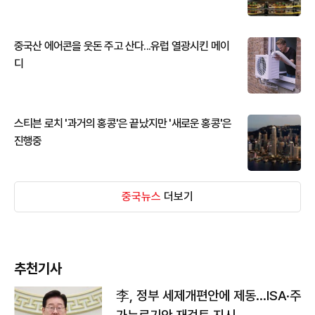
중국산 에어콘을 웃돈 주고 산다...유럽 열광시킨 메이
디
스티븐 로치 '과거의 홍콩'은 끝났지만 '새로운 홍콩'은
진행중
중국뉴스
더보기
추천기사
李, 정부 세제개편안에 제동…ISA·주