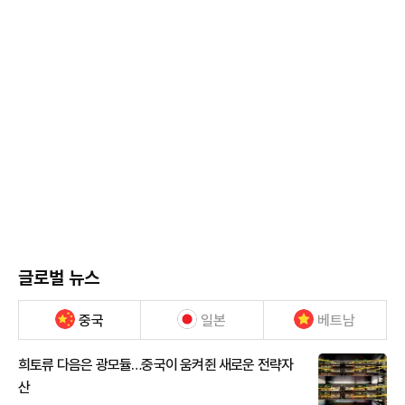
글로벌 뉴스
중국
일본
베트남
희토류 다음은 광모듈…중국이 움켜쥔 새로운 전략자
산