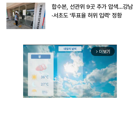
합수본, 선관위 9곳 추가 압색…강남
·서초도 '투표율 허위 입력' 정황
더보기
arrow_forward_ios
Unmute