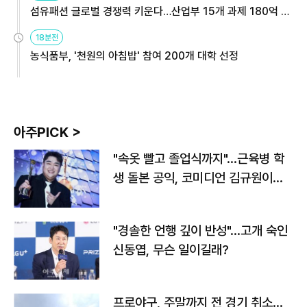
섬유패션 글로벌 경쟁력 키운다…산업부 15개 과제 180억 지
원
18분전
농식품부, '천원의 아침밥' 참여 200개 대학 선정
아주PICK >
"속옷 빨고 졸업식까지"…근육병 학
생 돌본 공익, 코미디언 김규원이었
다
"경솔한 언행 깊이 반성"…고개 숙인
신동엽, 무슨 일이길래?
프로야구, 주말까지 전 경기 취소…