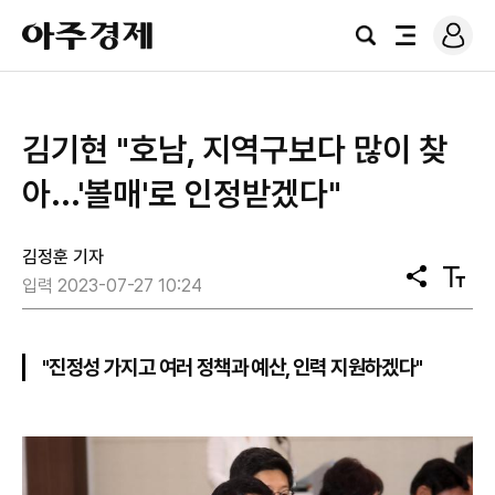
로
아
그
검
전
주
인
색
체
경
메
제
뉴
​김기현 "호남, 지역구보다 많이 찾
아...'볼매'로 인정받겠다"
김정훈 기자
공
텍
입력 2023-07-27 10:24
유
스
트
크
기
"진정성 가지고 여러 정책과 예산, 인력 지원하겠다"