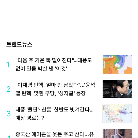
트렌드뉴스
"다음 주 기온 뚝 떨어진다"…태풍도
1
없이 열돔 박살 낸 '이것'
"이재명 탄핵, 얼마 안 남았다"...'윤석
2
열 탄핵' 맞힌 무당, '성지글' 등장
태풍 '돌핀'·'찬홈' 한반도 빗겨간다…
3
예상 경로는?
중국산 에어콘을 웃돈 주고 산다...유