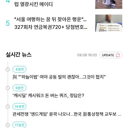
4
럽 열광시킨 메이디
"서울 여행하는 꿈 뒤 찾아온 행운"…
5
327회차 연금복권720+ 당첨번호조
회 주목
실시간 뉴스
08.08 16:03
UPDATE
4분전
與 "'하늘이법' 여야 공동 발의 괜찮아…그것이 협치"
9분전
'캐시딜' 캐시워크 돈 버는 퀴즈, 정답은?
14분전
관세전쟁 '엔드게임' 윤곽 나오나…한국 新통상정책 교두보 활
용해야
17분전