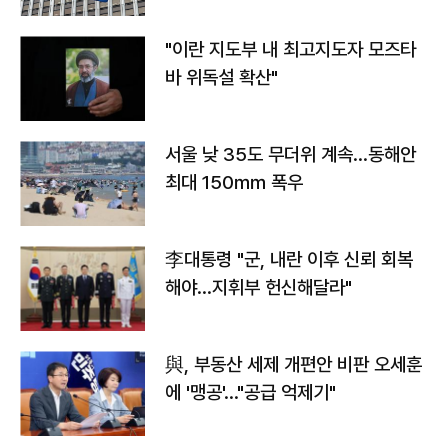
"이란 지도부 내 최고지도자 모즈타
바 위독설 확산"
서울 낮 35도 무더위 계속…동해안
최대 150㎜ 폭우
李대통령 "군, 내란 이후 신뢰 회복
해야…지휘부 헌신해달라"
與, 부동산 세제 개편안 비판 오세훈
에 '맹공'…"공급 억제기"