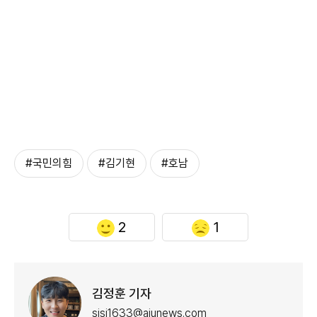
#국민의힘
#김기현
#호남
2
1
김정훈 기자
sjsj1633@ajunews.com