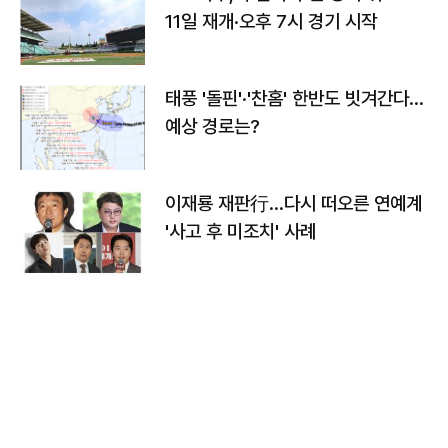
11일 재개·오후 7시 경기 시작
태풍 '돌핀'·'찬홈' 한반도 빗겨간다…
예상 경로는?
이재룡 재판行…다시 떠오른 연예계
'사고 후 미조치' 사례