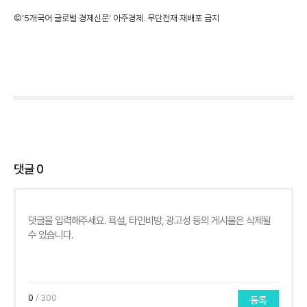
©'5개국어 글로벌 경제신문' 아주경제. 무단전재·재배포 금지
댓글
0
0
/ 300
등록