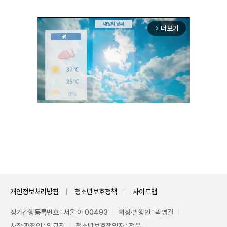
더보기
arrow_forward_ios
Unmute
개인정보처리방침
청소년보호정책
사이트맵
정기간행등록번호 : 서울 아 00493
회장·발행인 : 곽영길
사장·편집인 : 임규진
청소년보호책임자 : 전운