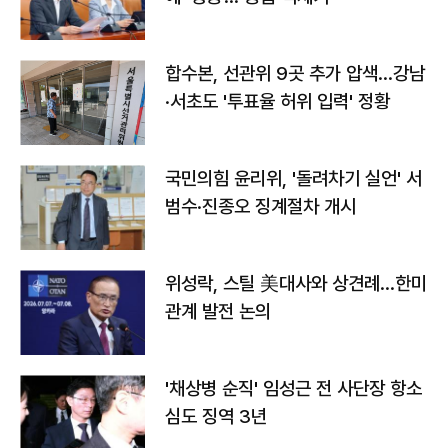
합수본, 선관위 9곳 추가 압색…강남
·서초도 '투표율 허위 입력' 정황
국민의힘 윤리위, '돌려차기 실언' 서
범수·진종오 징계절차 개시
위성락, 스틸 美대사와 상견례…한미
관계 발전 논의
'채상병 순직' 임성근 전 사단장 항소
심도 징역 3년