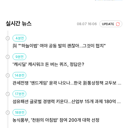
실시간 뉴스
08.07 16:06
UPDATE
4분전
與 "'하늘이법' 여야 공동 발의 괜찮아…그것이 협치"
9분전
'캐시딜' 캐시워크 돈 버는 퀴즈, 정답은?
14분전
관세전쟁 '엔드게임' 윤곽 나오나…한국 新통상정책 교두보 활
용해야
17분전
섬유패션 글로벌 경쟁력 키운다…산업부 15개 과제 180억 지
원
18분전
농식품부, '천원의 아침밥' 참여 200개 대학 선정