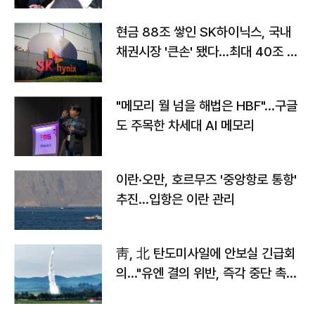
현금 88조 쌓인 SK하이닉스, 국내
채권시장 '큰손' 됐다…최대 40조 투
자
"메모리 월 넘을 해법은 HBF"…구글
도 주목한 차세대 AI 메모리
이란·오만, 호르무즈 '중앙항로 통항'
추진…입항은 이란 관리
靑, 北 탄도미사일에 안보실 긴급회
의…"유엔 결의 위반, 즉각 중단 촉
구"