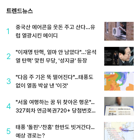
트렌드뉴스
중국산 에어콘을 웃돈 주고 산다...유
1
럽 열광시킨 메이디
"이재명 탄핵, 얼마 안 남았다"...'윤석
2
열 탄핵' 맞힌 무당, '성지글' 등장
"다음 주 기온 뚝 떨어진다"…태풍도
3
없이 열돔 박살 낸 '이것'
"서울 여행하는 꿈 뒤 찾아온 행운"…
4
327회차 연금복권720+ 당첨번호조
회 주목
태풍 '돌핀'·'찬홈' 한반도 빗겨간다…
5
예상 경로는?