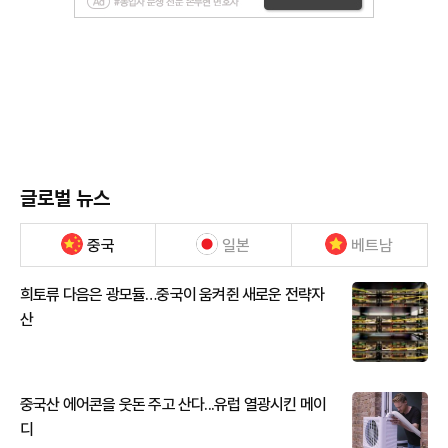
글로벌 뉴스
중국
일본
베트남
희토류 다음은 광모듈…중국이 움켜쥔 새로운 전략자
산
중국산 에어콘을 웃돈 주고 산다...유럽 열광시킨 메이
디