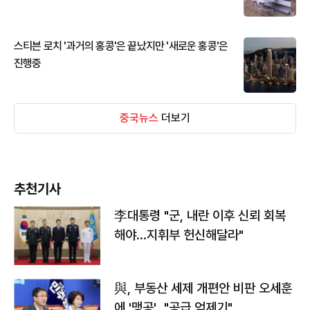
스티븐 로치 '과거의 홍콩'은 끝났지만 '새로운 홍콩'은
진행중
중국뉴스
더보기
추천기사
李대통령 "군, 내란 이후 신뢰 회복
해야…지휘부 헌신해달라"
與, 부동산 세제 개편안 비판 오세훈
에 '맹공'…"공급 억제기"