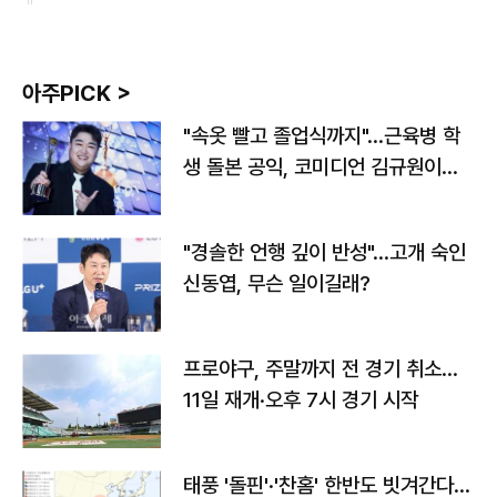
아주PICK >
"속옷 빨고 졸업식까지"…근육병 학
생 돌본 공익, 코미디언 김규원이었
다
"경솔한 언행 깊이 반성"…고개 숙인
신동엽, 무슨 일이길래?
프로야구, 주말까지 전 경기 취소…
11일 재개·오후 7시 경기 시작
태풍 '돌핀'·'찬홈' 한반도 빗겨간다…