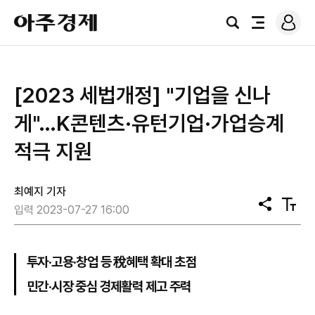
로
아
그
검
전
주
인
색
체
경
메
제
뉴
[2023 세법개정] "기업을 신나
게"…K콘텐츠·유턴기업·가업승계
적극 지원
최예지 기자
공
텍
입력 2023-07-27 16:00
유
스
트
크
기
투자·고용·창업 등 稅혜택 확대 초점
민간·시장 중심 경제활력 제고 주력